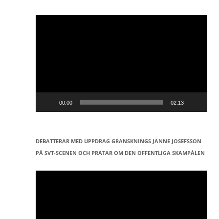
Videospelare
00:00
02:13
DEBATTERAR MED UPPDRAG GRANSKNINGS JANNE JOSEFSSON
PÅ SVT-SCENEN OCH PRATAR OM DEN OFFENTLIGA SKAMPÅLEN
Videospelare