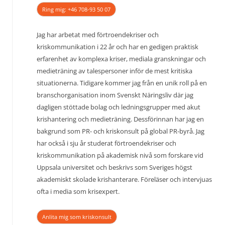
Ring mig: +46 708-93 50 07
Jag har arbetat med förtroendekriser och
kriskommunikation i 22 år och har en gedigen praktisk
erfarenhet av komplexa kriser, mediala granskningar och
medieträning av talespersoner inför de mest kritiska
situationerna. Tidigare kommer jag från en unik roll på en
branschorganisation inom Svenskt Näringsliv där jag
dagligen stöttade bolag och ledningsgrupper med akut
krishantering och medieträning. Dessförinnan har jag en
bakgrund som PR- och kriskonsult på global PR-byrå. Jag
har också i sju år studerat förtroendekriser och
kriskommunikation på akademisk nivå som forskare vid
Uppsala universitet och beskrivs som Sveriges högst
akademiskt skolade krishanterare. Föreläser och intervjuas
ofta i media som krisexpert.
Anlita mig som kriskonsult