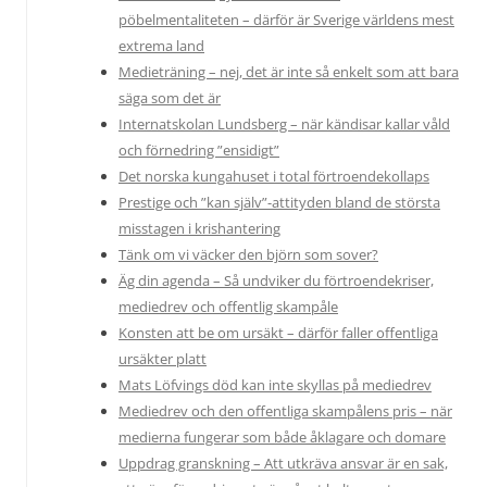
pöbelmentaliteten – därför är Sverige världens mest
extrema land
Medieträning – nej, det är inte så enkelt som att bara
säga som det är
Internatskolan Lundsberg – när kändisar kallar våld
och förnedring ”ensidigt”
Det norska kungahuset i total förtroendekollaps
Prestige och ”kan själv”-attityden bland de största
misstagen i krishantering
Tänk om vi väcker den björn som sover?
Äg din agenda – Så undviker du förtroendekriser,
mediedrev och offentlig skampåle
Konsten att be om ursäkt – därför faller offentliga
ursäkter platt
Mats Löfvings död kan inte skyllas på mediedrev
Mediedrev och den offentliga skampålens pris – när
medierna fungerar som både åklagare och domare
Uppdrag granskning – Att utkräva ansvar är en sak,