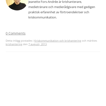
Jeanette Fors-Andrée är krishanterare,
medietränare och medierådgivare med gedigen
praktisk erfarenhet av förtroendekriser och
kriskommunikation.
0 Comments
Detta inlägg postades i
Kriskommunikation och krishantering
och märktes
krishantering
den
7 augusti, 2013
.