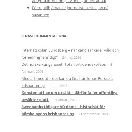
att göra förnedrings-tv är något helt annat
För reptilhjärnan är journalisten ett lejon på
savannen
SENASTE KOMMENTARERNA
Internatskolan Lundsberg – när kändisar kallar våld och
förnedring ”ensidigt”
24 maj, 2026
Det norska kungahuset i total förtroendekollaps
4
februari, 2026
Medial timeout – det kan du lära från Johan Forssells
krishantering
11 juli, 2025
Konsten att be om ursäkt – därför faller offentliga
ursäkter platt
10 januari, 2025
Swedbanks tidigare VD döms – historiskt för
börsbolagens krishantering
11 september, 2024