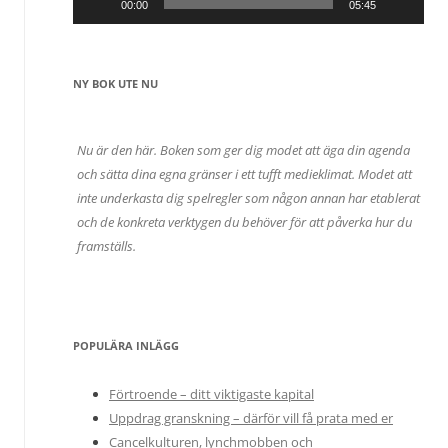
00:00
05:45
NY BOK UTE NU
Nu är den här. Boken som ger dig modet att äga din agenda
och sätta dina egna gränser i ett tufft medieklimat. Modet att
inte underkasta dig spelregler som någon annan har etablerat
och de konkreta verktygen du behöver för att påverka hur du
framställs.
POPULÄRA INLÄGG
Förtroende – ditt viktigaste kapital
Uppdrag granskning – därför vill få prata med er
Cancelkulturen, lynchmobben och