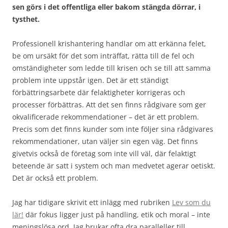
sen görs i det offentliga eller bakom stängda dörrar, i
tysthet.
Professionell krishantering handlar om att erkänna felet,
be om ursäkt för det som inträffat, rätta till de fel och
omständigheter som ledde till krisen och se till att samma
problem inte uppstår igen. Det är ett ständigt
förbättringsarbete där felaktigheter korrigeras och
processer förbättras. Att det sen finns rådgivare som ger
okvalificerade rekommendationer – det är ett problem.
Precis som det finns kunder som inte följer sina rådgivares
rekommendationer, utan väljer sin egen väg. Det finns
givetvis också de företag som inte vill väl, där felaktigt
beteende är satt i system och man medvetet agerar oetiskt.
Det är också ett problem.
Jag har tidigare skrivit ett inlägg med rubriken
Lev som du
lär!
där fokus ligger just på handling, etik och moral – inte
meningslösa ord. Jag brukar ofta dra paralleller till