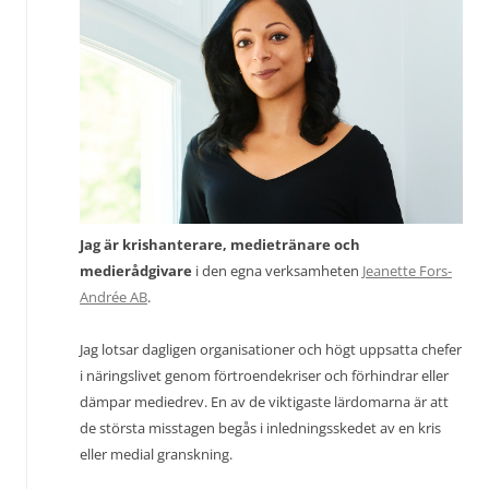
Jag är krishanterare, medietränare och
medierådgivare
i den egna verksamheten
Jeanette Fors-
Andrée AB
.
Jag lotsar dagligen organisationer och högt uppsatta chefer
i näringslivet genom förtroendekriser och förhindrar eller
dämpar mediedrev. En av de viktigaste lärdomarna är att
de största misstagen begås i inledningsskedet av en kris
eller medial granskning.