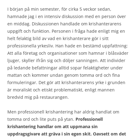
I början på min semester, för cirka 5 veckor sedan,
hamnade jag i en intensiv diskussion med en person över
en middag. Diskussionen handlade om krishanterarens
uppgift och funktion. Personen i fråga hade enligt mig en
helt felaktig bild av vad en krishanterare gör i sitt
professionella yrkesliv. Han hade en bestämd uppfattning:
Att alla företag och organisationer som hamnar i blåsväder
ljuger, skyller ifrån sig och döljer sanningen. Att individer
på ledande befattningar alltid sopar felaktigheter under
mattan och kommer undan genom tomma ord och fina
formuleringar. Det gör att krishanterarens yrke i grunden
är moraliskt och etiskt problematiskt, enligt mannen
bredvid mig på restaurangen.
Men professionell krishantering har aldrig handlat om
tomma ord och lite puts på ytan.
Professionell
krishantering handlar om att uppmana sin
uppdragsgivare att gräva i sin egen skit. Oavsett om det