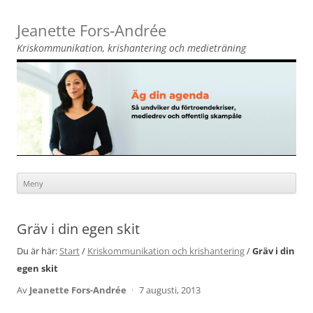
Jeanette Fors‑Andrée
Kriskommunikation, krishantering och medieträning
Meny
Hoppa
till
innehåll
Gräv i din egen skit
Du är här:
Start
/
Kriskommunikation och krishantering
/
Gräv i din
egen skit
Av
Jeanette Fors-Andrée
·
7 augusti, 2013