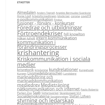
ETIKETTER
Almedalen
Anders Tegnell
Angeles Bermudez-Svankvist
Annie Lööf
corona
covid19
Arbetsförmedlingen
blixtkriser
e-postkommunikation
Findus
fusioner - förvärv - konkurser
Föredrag och utbildningar
Förtroendekriser
hill knowlton
intern kommunikation
Håkan Juholt
kommunikation i
förändringsprocesser
krishantering
Kriskommunikation i sociala
medier
kundrelationer
krisretorik
krisövning
Kungahuset
Livsmedelsbranschen
Kungen
Lundsberg
marknadsföring och
marknadskommunikation
Medieträning
mediedrev
nätkommunikation och internet
Paolo Roberto
Saab
Parken Zoo
Sjöfartsverket
Skogsbolaget SCA
Socialdemokraterna
Stefan Löfven
Socialstyrelsen
styrning och ledarskap
Sverigedemokraterna
Swedbank