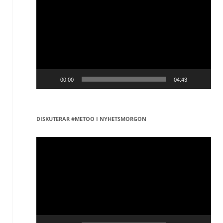
00:00
04:43
DISKUTERAR #METOO I NYHETSMORGON
Videospelare