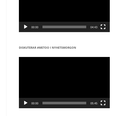
00:00
04:43
DISKUTERAR #METOO I NYHETSMORGON
Videospelare
00:00
05:45