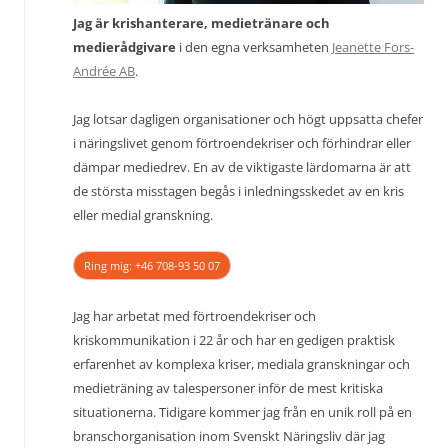
Jag är krishanterare, medietränare och
medierådgivare
i den egna verksamheten
Jeanette Fors-
Andrée AB
.
Jag lotsar dagligen organisationer och högt uppsatta chefer
i näringslivet genom förtroendekriser och förhindrar eller
dämpar mediedrev. En av de viktigaste lärdomarna är att
de största misstagen begås i inledningsskedet av en kris
eller medial granskning.
Ring mig: +46 708-93 50 07
Jag har arbetat med förtroendekriser och
kriskommunikation i 22 år och har en gedigen praktisk
erfarenhet av komplexa kriser, mediala granskningar och
medieträning av talespersoner inför de mest kritiska
situationerna. Tidigare kommer jag från en unik roll på en
branschorganisation inom Svenskt Näringsliv där jag