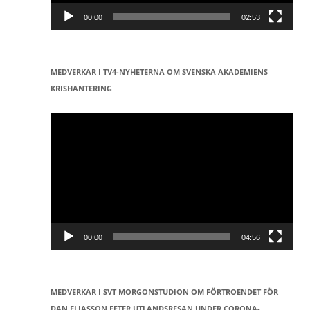
00:00
02:53
MEDVERKAR I TV4-NYHETERNA OM SVENSKA AKADEMIENS
KRISHANTERING
Videospelare
00:00
04:56
MEDVERKAR I SVT MORGONSTUDION OM FÖRTROENDET FÖR
DAN ELIASSON EFTER UTLANDSRESAN UNDER CORONA-