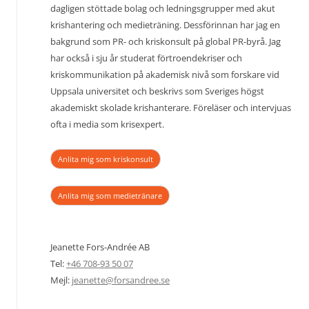
dagligen stöttade bolag och ledningsgrupper med akut
krishantering och medieträning. Dessförinnan har jag en
bakgrund som PR- och kriskonsult på global PR-byrå. Jag
har också i sju år studerat förtroendekriser och
kriskommunikation på akademisk nivå som forskare vid
Uppsala universitet och beskrivs som Sveriges högst
akademiskt skolade krishanterare. Föreläser och intervjuas
ofta i media som krisexpert.
Anlita mig som kriskonsult
Anlita mig som medietränare
Jeanette Fors-Andrée AB
Tel:
+46 708-93 50 07
Mejl:
jeanette@forsandree.se