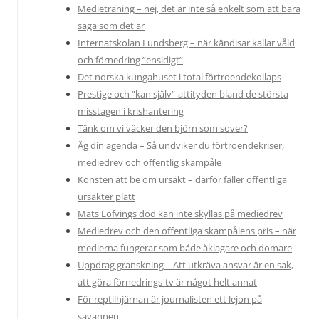
Medieträning – nej, det är inte så enkelt som att bara
säga som det är
Internatskolan Lundsberg – när kändisar kallar våld
och förnedring ”ensidigt”
Det norska kungahuset i total förtroendekollaps
Prestige och ”kan själv”-attityden bland de största
misstagen i krishantering
Tänk om vi väcker den björn som sover?
Äg din agenda – Så undviker du förtroendekriser,
mediedrev och offentlig skampåle
Konsten att be om ursäkt – därför faller offentliga
ursäkter platt
Mats Löfvings död kan inte skyllas på mediedrev
Mediedrev och den offentliga skampålens pris – när
medierna fungerar som både åklagare och domare
Uppdrag granskning – Att utkräva ansvar är en sak,
att göra förnedrings-tv är något helt annat
För reptilhjärnan är journalisten ett lejon på
savannen