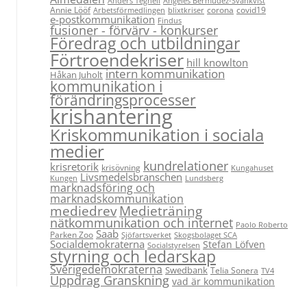
Anders Tegnell
Angeles Bermudez-Svankvist
Annie Lööf
corona
covid19
Arbetsförmedlingen
blixtkriser
e-postkommunikation
Findus
fusioner - förvärv - konkurser
Föredrag och utbildningar
Förtroendekriser
hill knowlton
intern kommunikation
Håkan Juholt
kommunikation i
förändringsprocesser
krishantering
Kriskommunikation i sociala
medier
kundrelationer
krisretorik
krisövning
Kungahuset
Livsmedelsbranschen
Kungen
Lundsberg
marknadsföring och
marknadskommunikation
Medieträning
mediedrev
nätkommunikation och internet
Paolo Roberto
Saab
Parken Zoo
Sjöfartsverket
Skogsbolaget SCA
Socialdemokraterna
Stefan Löfven
Socialstyrelsen
styrning och ledarskap
Sverigedemokraterna
Swedbank
Telia Sonera
TV4
Uppdrag Granskning
vad är kommunikation