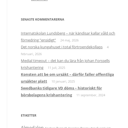
SENASTE KOMMENTARERNA
Internatskolan Lundsberg – när kändisar kallar våld och
förnedring ”ensidigt”
24 maj, 2026
Det norska kungahuset i total förtroendekollaps
4
februari, 2026
Medial timeout – det kan du lära från Johan Forssells
krishantering
11 juli, 2025
Konsten att be om ursäkt – därför faller offentliga
ursäkter platt
10 januari, 2025
Swedbanks tidigare VD döms – historiskt för
börsbolagens krishantering
11 september, 2024
ETIKETTER
Almedalen