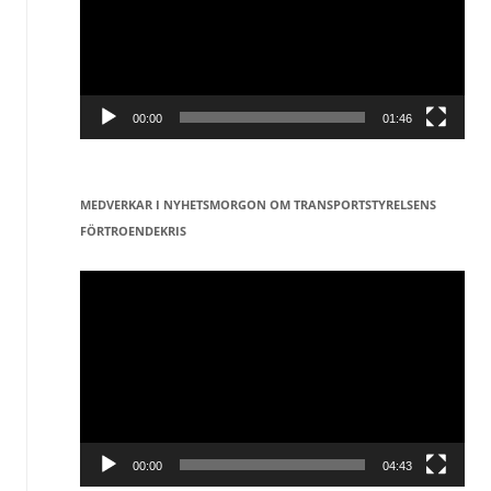
00:00
01:46
MEDVERKAR I NYHETSMORGON OM TRANSPORTSTYRELSENS
FÖRTROENDEKRIS
Videospelare
00:00
04:43