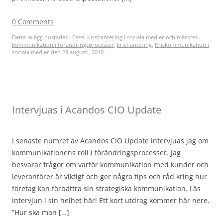
0 Comments
Detta inlägg postades i
Case
,
Krishantering i sociala medier
och märktes
kommunikation i förändringsprocesser
,
krishantering
,
Kriskommunikation i
sociala medier
den
28 augusti, 2010
.
Intervjuas i Acandos CIO Update
I senaste numret av Acandos CIO Update intervjuas jag om
kommunikationens roll i förändringsprocesser. Jag
besvarar frågor om varför kommunikation med kunder och
leverantörer är viktigt och ger några tips och råd kring hur
företag kan förbättra sin strategiska kommunikation. Läs
intervjun i sin helhet här! Ett kort utdrag kommer här nere.
”Hur ska man […]