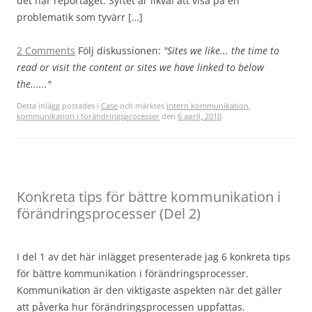
det här reportaget. Syftet är likväl att visa på en
problematik som tyvärr […]
2 Comments
Följ diskussionen:
"Sites we like... the time to
read or visit the content or sites we have linked to below
the......"
Detta inlägg postades i
Case
och märktes
intern kommunikation
,
kommunikation i förändringsprocesser
den
6 april, 2010
.
Konkreta tips för bättre kommunikation i
förändringsprocesser (Del 2)
I del 1 av det här inlägget presenterade jag 6 konkreta tips
för bättre kommunikation i förändringsprocesser.
Kommunikation är den viktigaste aspekten när det gäller
att påverka hur förändringsprocessen uppfattas.