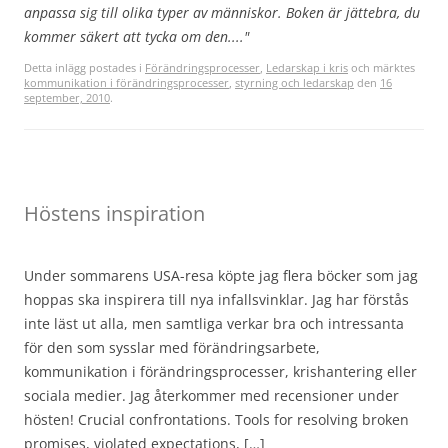
anpassa sig till olika typer av människor. Boken är jättebra, du
kommer säkert att tycka om den...."
Detta inlägg postades i
Förändringsprocesser
,
Ledarskap i kris
och märktes
kommunikation i förändringsprocesser
,
styrning och ledarskap
den
16
september, 2010
.
Höstens inspiration
Under sommarens USA-resa köpte jag flera böcker som jag
hoppas ska inspirera till nya infallsvinklar. Jag har förstås
inte läst ut alla, men samtliga verkar bra och intressanta
för den som sysslar med förändringsarbete,
kommunikation i förändringsprocesser, krishantering eller
sociala medier. Jag återkommer med recensioner under
hösten! Crucial confrontations. Tools for resolving broken
promises, violated expectations, […]