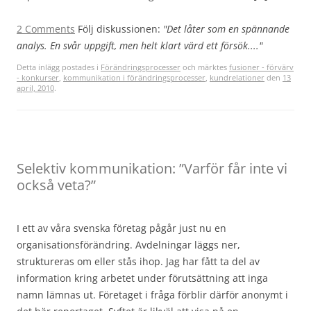
2 Comments
Följ diskussionen:
"Det låter som en spännande
analys. En svår uppgift, men helt klart värd ett försök...."
Detta inlägg postades i
Förändringsprocesser
och märktes
fusioner - förvärv
- konkurser
,
kommunikation i förändringsprocesser
,
kundrelationer
den
13
april, 2010
.
Selektiv kommunikation: ”Varför får inte vi
också veta?”
I ett av våra svenska företag pågår just nu en
organisationsförändring. Avdelningar läggs ner,
struktureras om eller stås ihop. Jag har fått ta del av
information kring arbetet under förutsättning att inga
namn lämnas ut. Företaget i fråga förblir därför anonymt i