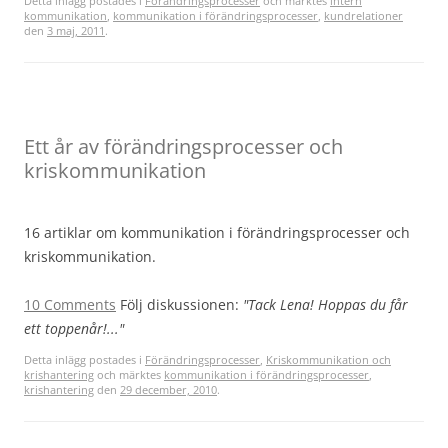
Detta inlägg postades i
Förändringsprocesser
och märktes
intern
kommunikation
,
kommunikation i förändringsprocesser
,
kundrelationer
den
3 maj, 2011
.
Ett år av förändringsprocesser och
kriskommunikation
16 artiklar om kommunikation i förändringsprocesser och
kriskommunikation.
10 Comments
Följ diskussionen:
"Tack Lena! Hoppas du får
ett toppenår!..."
Detta inlägg postades i
Förändringsprocesser
,
Kriskommunikation och
krishantering
och märktes
kommunikation i förändringsprocesser
,
krishantering
den
29 december, 2010
.