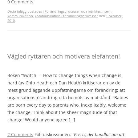
0 Comments
Detta inlägg postades i
Förändringsprocesser
och märktes
intern
kommunikation
,
kommunikation i förändringsprocesser
den
1 oktober,
2010
.
Vägled ryttaren och motivera elefanten!
Boken “Switch — How to change things when change is
hard (av Chip Heath och Dan Heath) kritiserar en av de
mest grundläggande uppfattningarna om förändring; att
organisationsförändring ofta bemöts av motstånd. ”Babies
are born every day to parents who, inexplicably, welcome
the change. Think about the sheer magnitude of that
change! Would anyone agree […]
2 Comments
Följ diskussionen:
"Precis, det handlar om att