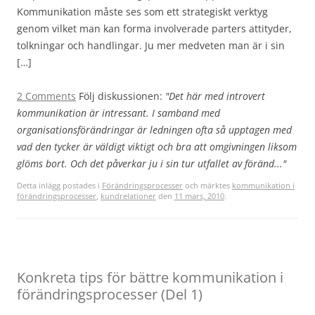
Kommunikation måste ses som ett strategiskt verktyg
genom vilket man kan forma involverade parters attityder,
tolkningar och handlingar. Ju mer medveten man är i sin
[…]
2 Comments
Följ diskussionen:
"Det här med introvert
kommunikation är intressant. I samband med
organisationsförändringar är ledningen ofta så upptagen med
vad den tycker är väldigt viktigt och bra att omgivningen liksom
glöms bort. Och det påverkar ju i sin tur utfallet av föränd..."
Detta inlägg postades i
Förändringsprocesser
och märktes
kommunikation i
förändringsprocesser
,
kundrelationer
den
11 mars, 2010
.
Konkreta tips för bättre kommunikation i
förändringsprocesser (Del 1)