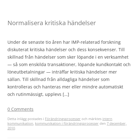
Normalisera kritiska händelser
Under de senaste tio åren har IMP-relaterad forskning
diskuterat kritiska händelser och dess konsekvenser. Till
skillnad från händelser som sker löpande i en verksamhet
— så som enskilda transaktioner, löpande kundkontakt och
löneutbetalningar — inträffar kritiska händelser mer
sällan. Till skillnad från alldagliga händelser som
kontrolleras och hanteras mer eller mindre automatiskt
och rutinmässigt, upplevs […]
0 Comments
Detta inlägg postades i
Förändringsprocesser
och märktes
intern
kommunikation
,
kommunikation i förändringsprocesser
den
7 december,
2010
.