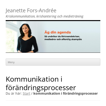
Jeanette Fors‑Andrée
Kriskommunikation, krishantering och medieträning
Meny
Hoppa
till
innehåll
kommunikation i
förändringsprocesser
Du är här:
Start
/
kommunikation i förändringsprocesser