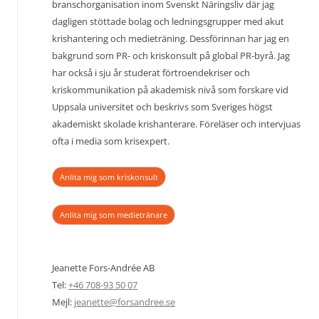
branschorganisation inom Svenskt Näringsliv där jag
dagligen stöttade bolag och ledningsgrupper med akut
krishantering och medieträning. Dessförinnan har jag en
bakgrund som PR- och kriskonsult på global PR-byrå. Jag
har också i sju år studerat förtroendekriser och
kriskommunikation på akademisk nivå som forskare vid
Uppsala universitet och beskrivs som Sveriges högst
akademiskt skolade krishanterare. Föreläser och intervjuas
ofta i media som krisexpert.
Anlita mig som kriskonsult
Anlita mig som medietränare
Jeanette Fors-Andrée AB
Tel:
+46 708-93 50 07
Mejl:
jeanette@forsandree.se