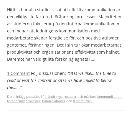
Hittills har alla studier visat att effektiv kommunikation är
den viktigaste faktorn i förändringsprocesser. Majoriteten
av studierna fokuserar på den interna kommunikationen
och menar att ledningens kommunikation med
medarbetare skapar förståelse för, och positiva attityder
gentemot, förändringen. Det i sin tur ökar medarbetarnas
produktivitet och organisationens effektivitet som helhet.
Däremot har väldigt lite forskning ägnats […]
1 Comment
Följ diskussionen:
"Sites we like... the time to
read or visit the content or sites we have linked to below
the......"
Detta inlägg postades i
Förändringsprocesser
och märktes
kommunikation i
förändringsprocesser
,
kundrelationer
den
8 mars, 2010
.