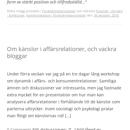
form av stärkt position och tillfredsställd..."
Detta inlägg postades i
Förändringsprocesser
och märktes
fusioner - förvärv
- konkurser
,
kommunikation i förändringsprocesser
den
18 oktober, 2010
.
Om känslor i affärsrelationer, och vackra
bloggar
Under förra veckan var jag på en tre dagar lång workshop
om dynamik i affärs- och konsumentrelationer. Samtliga
ämnen och diskussioner var intressanta, men jag fastnade
extra mycket för en presentation om hur man kan
analysera affärsrelationer i förhållande till de känslor som
parterna uttrycker. Inom sociologi och psykologi pratar
man flitigt om känslornas roll […]
0 Comments
Följ diskussionen:
"[...] bild lånad av