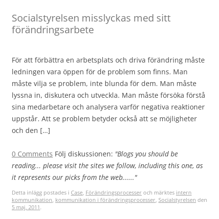
Socialstyrelsen misslyckas med sitt
förändringsarbete
För att förbättra en arbetsplats och driva förändring måste
ledningen vara öppen för de problem som finns. Man
måste vilja se problem, inte blunda för dem. Man måste
lyssna in, diskutera och utveckla. Man måste försöka förstå
sina medarbetare och analysera varför negativa reaktioner
uppstår. Att se problem betyder också att se möjligheter
och den […]
0 Comments
Följ diskussionen:
"Blogs you should be
reading... please visit the sites we follow, including this one, as
it represents our picks from the web......"
Detta inlägg postades i
Case
,
Förändringsprocesser
och märktes
intern
kommunikation
,
kommunikation i förändringsprocesser
,
Socialstyrelsen
den
5 maj, 2011
.