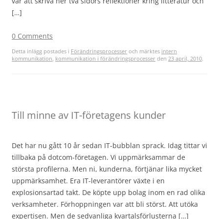
var att skriva ner två sidors reflektioner kring litteratur och
[…]
0 Comments
Detta inlägg postades i
Förändringsprocesser
och märktes
intern
kommunikation
,
kommunikation i förändringsprocesser
den
23 april, 2010
.
Till minne av IT-företagens kunder
Det har nu gått 10 år sedan IT-bubblan sprack. Idag tittar vi
tillbaka på dotcom-företagen. Vi uppmärksammar de
största profilerna. Men ni, kunderna, förtjänar lika mycket
uppmärksamhet. Era IT-leverantörer växte i en
explosionsartad takt. De köpte upp bolag inom en rad olika
verksamheter. Förhoppningen var att bli störst. Att utöka
expertisen. Men de sedvanliga kvartalsförlusterna […]