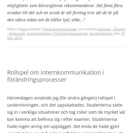
möjligheter som börsreglerna rekommenderar. Det finns flera
orsaker till det och en orsak är att företag tror att de är på
den säkra sidan om de håller tyst, vilke..."
Detta inlägg postades i
Förändringsprocesser
och märktes
fusioner - förvärv
- konkurser
,
kommunikation i förändringsprocesser
,
kundrelationer
den
10
maj, 2010
.
Rollspel om internkommunikation i
förändringsprocesser
Häromdagen använde jag (för andra gången) rollspel i
undervisningen, och det uppskattades. Studenterna satte
sig in i verkliga situationer och tog roller som de mycket väl
kan komma att befinna sig i efter examen. Studenterna
hade ingen aning om upplägget. Det enda de hade gjort