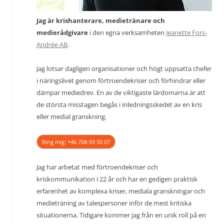
Jag är krishanterare, medietränare och
medierådgivare
i den egna verksamheten
Jeanette Fors-
Andrée AB
.
Jag lotsar dagligen organisationer och högt uppsatta chefer
i näringslivet genom förtroendekriser och förhindrar eller
dämpar mediedrev. En av de viktigaste lärdomarna är att
de största misstagen begås i inledningsskedet av en kris
eller medial granskning.
Ring mig: +46 708-93 50 07
Jag har arbetat med förtroendekriser och
kriskommunikation i 22 år och har en gedigen praktisk
erfarenhet av komplexa kriser, mediala granskningar och
medieträning av talespersoner inför de mest kritiska
situationerna. Tidigare kommer jag från en unik roll på en