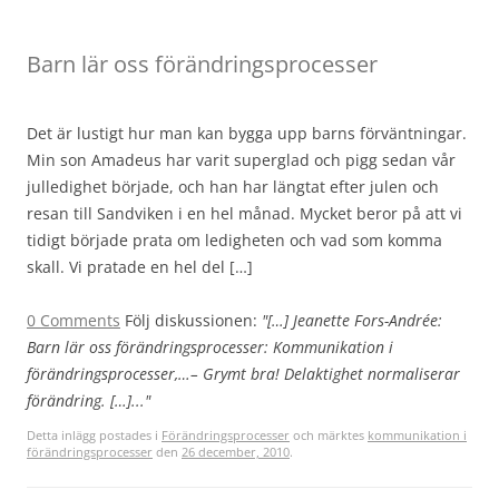
Barn lär oss förändringsprocesser
Det är lustigt hur man kan bygga upp barns förväntningar.
Min son Amadeus har varit superglad och pigg sedan vår
julledighet började, och han har längtat efter julen och
resan till Sandviken i en hel månad. Mycket beror på att vi
tidigt började prata om ledigheten och vad som komma
skall. Vi pratade en hel del […]
0 Comments
Följ diskussionen:
"[…] Jeanette Fors-Andrée:
Barn lär oss förändringsprocesser: Kommunikation i
förändringsprocesser,…– Grymt bra! Delaktighet normaliserar
förändring. […]..."
Detta inlägg postades i
Förändringsprocesser
och märktes
kommunikation i
förändringsprocesser
den
26 december, 2010
.