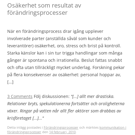
Osäkerhet som resultat av
förändringsprocesser
När en förändringsprocess drar igång upplever
involverade parter (anställda såväl som kunder och
leverantörer) osäkerhet, oro, stress och brist på kontroll.
Starka känslor kan i sin tur trigga handlingar som många
gånger är spontana och irrationella. Beslut fattas snabbt
och ofta utan tillräckligt mycket underlag. Forskning pekar
på flera konsekvenser av osäkerhet: personal hoppar av,
[…]
3 Comments
Följ diskussionen:
"[...] allt mer drastiska.
Relationer bryts, spekulationerna fortsätter och oroligheterna
växer. Ringar på vatten når allt fler aktörer som drabbas av
krisföretaget [...]..."
Detta inlägg postades i
Förändringsprocesser
och märktes
kommunikation i
förändringsprocesser
den
14 februari, 2010
.