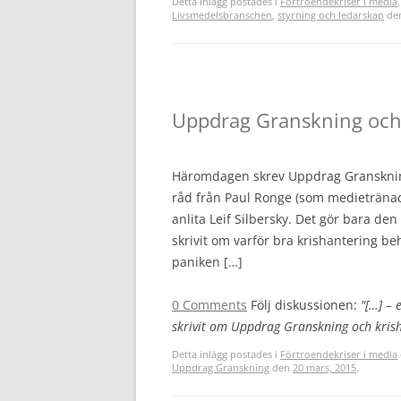
Detta inlägg postades i
Förtroendekriser i media
Livsmedelsbranschen
,
styrning och ledarskap
de
Uppdrag Granskning och 
Häromdagen skrev Uppdrag Gransknings
råd från Paul Ronge (som medietränad
anlita Leif Silbersky. Det gör bara de
skrivit om varför bra krishantering 
paniken […]
0 Comments
Följ diskussionen:
"[…] – 
skrivit om Uppdrag Granskning och krisha
Detta inlägg postades i
Förtroendekriser i media
Uppdrag Granskning
den
20 mars, 2015
.