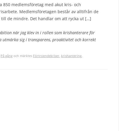
åra 850 medlemsföretag med akut kris- och
sarbete. Medlemsföretagen består av alltifrån de
till de mindre. Det handlar om att rycka ut […]
bition när jag klev in i rollen som krishanterare för
a utmärka sig i transparens, proaktivitet och korrekt
,
På gång
och märktes
Förtroendekriser
,
krishantering
,