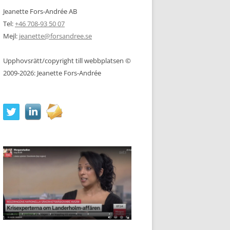
Jeanette Fors-Andrée AB
Tel:
+46 708-93 50 07
Mejl:
jeanette@forsandree.se
Upphovsrätt/copyright till webbplatsen ©
2009-2026: Jeanette Fors-Andrée