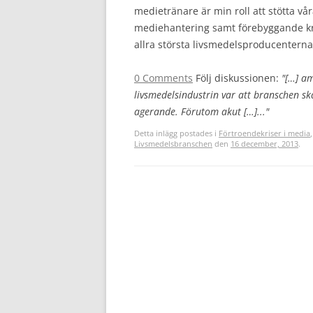
medietränare är min roll att stötta v
mediehantering samt förebyggande kri
allra största livsmedelsproducenterna 
0 Comments
Följ diskussionen:
"[…] am
livsmedelsindustrin var att branschen sk
agerande. Förutom akut […]..."
Detta inlägg postades i
Förtroendekriser i media
Livsmedelsbranschen
den
16 december, 2013
.