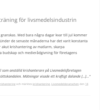
räning för livsmedelsindustrin
 granskas. Med bara några dagar kvar till jul kommer
 Under de senaste månaderna har det varit konstanta
för akut krishantering av matlarm, skarpa
ara budskap och medierådgivning för företagens
ll som anställd krishanterare på Livsmedelsföretagen
öttskandalen. Mätningar visade ett kraftigt dalande […]..."
rishantering
och märktes
krishantering
,
Livsmedelsbranschen
den
14