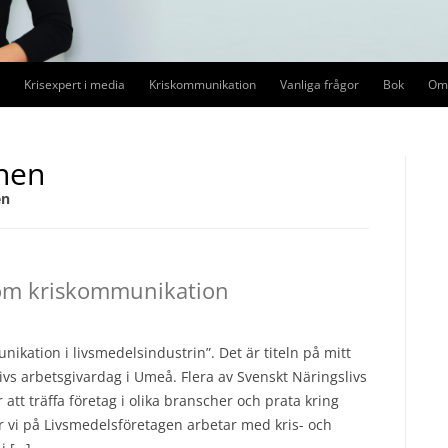
Krisexpert i media
Kriskommunikation
Vanliga frågor
Bok
Om 
Förtroendekriser i media
Kriskommunikation
Pre
hen
Medieträning
Medieträning
en
Mediedrev
Krishantering i sociala medier
om kriskommunikation
Ledarskap i kris
ation i livsmedelsindustrin”. Det är titeln på mitt
vs arbetsgivardag i Umeå. Flera av Svenskt Näringslivs
att träffa företag i olika branscher och prata kring
ur vi på Livsmedelsföretagen arbetar med kris- och