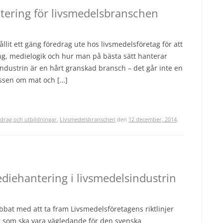
ering för livsmedelsbranschen
llit ett gäng föredrag ute hos livsmedelsföretag för att
ng, medielogik och hur man på bästa sätt hanterar
ndustrin är en hårt granskad bransch – det går inte en
essen om mat och […]
drag och utbildningar
,
Livsmedelsbranschen
den
12 december, 2014
.
mediehantering i livsmedelsindustrin
bat med att ta fram Livsmedelsföretagens riktlinjer
jer som ska vara vägledande för den svenska