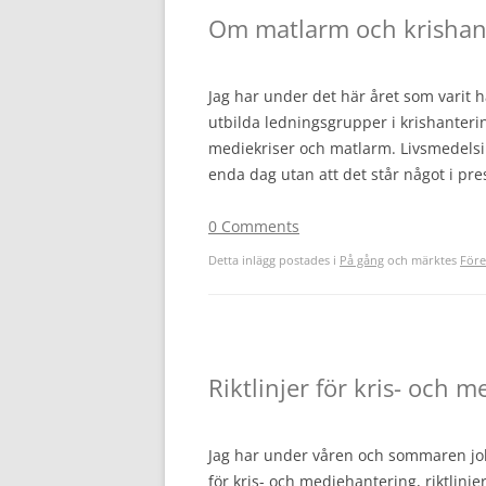
Om matlarm och krishant
Jag har under det här året som varit hå
utbilda ledningsgrupper i krishanteri
mediekriser och matlarm. Livsmedelsi
enda dag utan att det står något i pr
0 Comments
Detta inlägg postades i
På gång
och märktes
Före
Riktlinjer för kris- och 
Jag har under våren och sommaren job
för kris- och mediehantering, riktlin