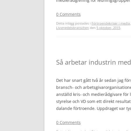
medierådgivning för ledningsgrupper 
0 Comments
Detta inlägg postades i
Förtroendekriser i media
Livsmedelsbranschen
den
5 oktober, 2015
.
Så arbetar industrin med
Det har snart gått två år sedan jag fö
bransch- och arbetsgivarorganisationen
anställd kris- och medierådgivare för
styrelse och VD som ett direkt resulta
dalande förtroende. Uppdraget var tydl
0 Comments