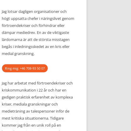
Jag lotsar dagligen organisationer och
högt uppsatta chefer i näringslivet genom
förtroendekriser och förhindrar eller
dämpar mediedrev. En av de viktigaste
lärdomarna är att de största misstagen
begås i inledningsskedet av en kris eller
medial granskning.
Ring mig: +46 708-93 50 07
Jag har arbetat med förtroendekriser och
kriskommunikation i 22 år och har en
gedigen praktisk erfarenhet av komplexa
kriser, mediala granskningar och
medieträning av talespersoner inför de
mest kritiska situationerna. Tidigare
kommer jag från en unik roll på en