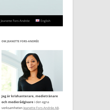
Jeanette Fors-Andrée
English
ssbilder
OM JEANETTE FORS-ANDRÉE
Jag är krishanterare, medietränare
och medierådgivare
i den egna
verksamheten
Jeanette Fors-Andrée AB
.