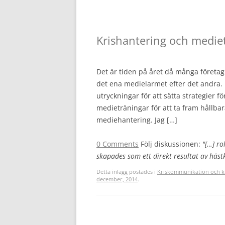
Krishantering och mediet
Det är tiden på året då många företag
det ena medielarmet efter det andra.
utryckningar för att sätta strategier 
medieträningar för att ta fram hållb
mediehantering. Jag […]
0 Comments
Följ diskussionen:
"[…] ro
skapades som ett direkt resultat av hästk
Detta inlägg postades i
Kriskommunikation och k
december, 2014
.