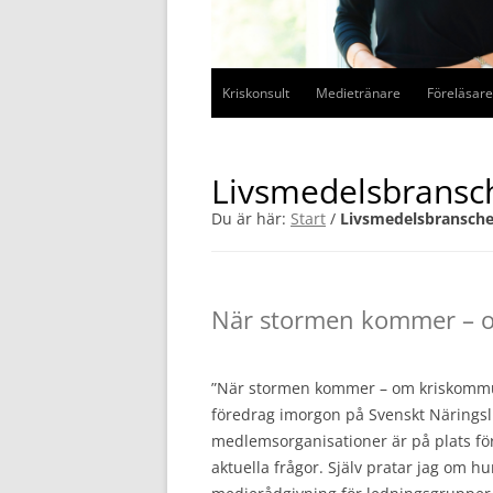
Kriskonsult
Medietränare
Föreläsare
Livsmedelsbransc
Du är här:
Start
/
Livsmedelsbransch
När stormen kommer – 
”När stormen kommer – om kriskommunik
föredrag imorgon på Svenskt Näringsli
medlemsorganisationer är på plats för 
aktuella frågor. Själv pratar jag om h