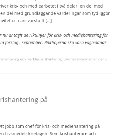
river kris- och mediearbetet i två delar: en del med
en del med grundläggande värderingar som tydliggör
vitet och ansvarsfullt […]
r nu antagit de riktlinjer för kris- och mediehantering för
m förslag i september. Riktlinjerna ska vara vägledande
rishantering
och märktes
krishantering
,
Livsmedelsbranschen
den
6
rishantering på
ytt jobb som chef för kris- och mediehantering på
en Livsmedelsföretagen. Som krishanterare och