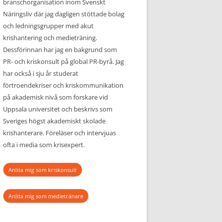
branschorganisation inom Svenskt
Näringsliv där jag dagligen stöttade bolag
och ledningsgrupper med akut
krishantering och medieträning.
Dessförinnan har jag en bakgrund som
PR- och kriskonsult på global PR-byrå. Jag
har också i sju år studerat
förtroendekriser och kriskommunikation
på akademisk nivå som forskare vid
Uppsala universitet och beskrivs som
Sveriges högst akademiskt skolade
krishanterare. Föreläser och intervjuas
ofta i media som krisexpert.
Anlita mig som kriskonsult
Anlita mig som medietränare