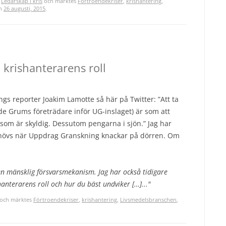
,
Ledarskap i kris
och märktes
Förtroendekriser
,
krishantering
,
n
26 augusti, 2015
.
krishanterarens roll
 reporter Joakim Lamotte så här på Twitter: ”Att ta
e Grums företrädare inför UG-inslaget) är som att
n som är skyldig. Dessutom pengarna i sjön.” Jag har
behövs när Uppdrag Granskning knackar på dörren. Om
en mänsklig försvarsmekanism. Jag har också tidigare
nterarens roll och hur du bäst undviker […]..."
och märktes
Förtroendekriser
,
krishantering
,
Livsmedelsbranschen
,