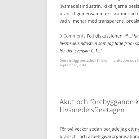
livsmedelsindustrin. Riktlinjerna besk
branschgemensamma krisrutiner och 
vad vi menar med transparens, proakti
0 Comments
Följ diskussionen:
"[…] ha
livsmedelsindustrin som jag lade fram so
för den svenska […]..."
Detta inlägg postades i
Kriskommunikation och k
september, 2014
.
Akut och förebyggande k
Livsmedelsföretagen
För två veckor sedan började jag ett n
bransch- och arbetsgivarorganisation