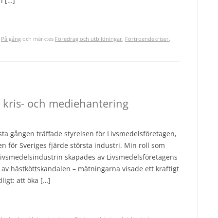
i […]
,
På gång
och märktes
Föredrag och utbildningar
,
Förtroendekriser
,
 kris- och mediehantering
rsta gången träffade styrelsen för Livsmedelsföretagen,
 för Sveriges fjärde största industri. Min roll som
 livsmedelsindustrin skapades av Livsmedelsföretagens
t av hästköttskandalen – mätningarna visade ett kraftigt
igt: att öka […]