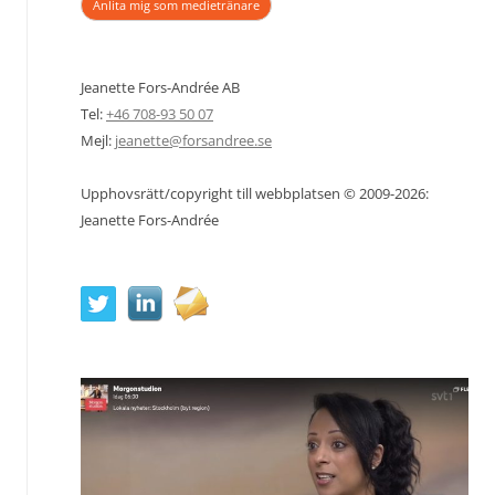
Anlita mig som medietränare
Jeanette Fors-Andrée AB
Tel:
+46 708-93 50 07
Mejl:
jeanette@forsandree.se
Upphovsrätt/copyright till webbplatsen © 2009-2026:
Jeanette Fors-Andrée