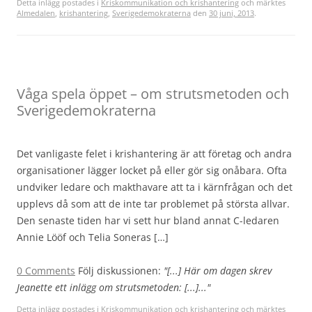
Detta inlägg postades i
Kriskommunikation och krishantering
och märktes
Almedalen
,
krishantering
,
Sverigedemokraterna
den
30 juni, 2013
.
Våga spela öppet – om strutsmetoden och
Sverigedemokraterna
Det vanligaste felet i krishantering är att företag och andra
organisationer lägger locket på eller gör sig onåbara. Ofta
undviker ledare och makthavare att ta i kärnfrågan och det
upplevs då som att de inte tar problemet på största allvar.
Den senaste tiden har vi sett hur bland annat C-ledaren
Annie Lööf och Telia Soneras […]
0 Comments
Följ diskussionen:
"[...] Här om dagen skrev
Jeanette ett inlägg om strutsmetoden: [...]..."
Detta inlägg postades i
Kriskommunikation och krishantering
och märktes