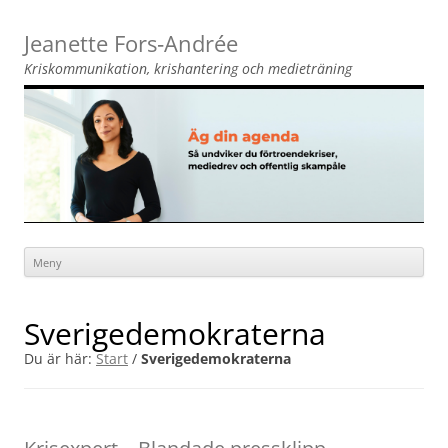
Jeanette Fors‑Andrée
Kriskommunikation, krishantering och medieträning
Meny
Hoppa
till
innehåll
Sverigedemokraterna
Du är här:
Start
/
Sverigedemokraterna