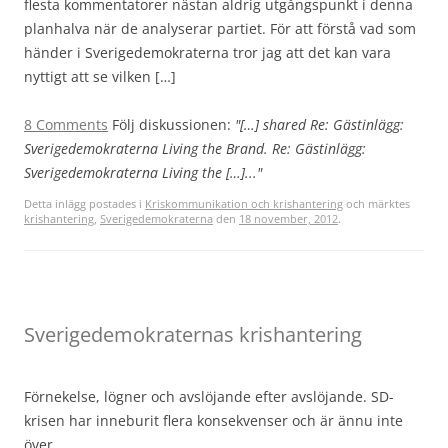
flesta kommentatorer nästan aldrig utgångspunkt i denna
planhalva när de analyserar partiet. För att förstå vad som
händer i Sverigedemokraterna tror jag att det kan vara
nyttigt att se vilken […]
8 Comments
Följ diskussionen:
"[…] shared Re: Gästinlägg:
Sverigedemokraterna Living the Brand. Re: Gästinlägg:
Sverigedemokraterna Living the […]..."
Detta inlägg postades i
Kriskommunikation och krishantering
och märktes
krishantering
,
Sverigedemokraterna
den
18 november, 2012
.
Sverigedemokraternas krishantering
Förnekelse, lögner och avslöjande efter avslöjande. SD-
krisen har inneburit flera konsekvenser och är ännu inte
över.