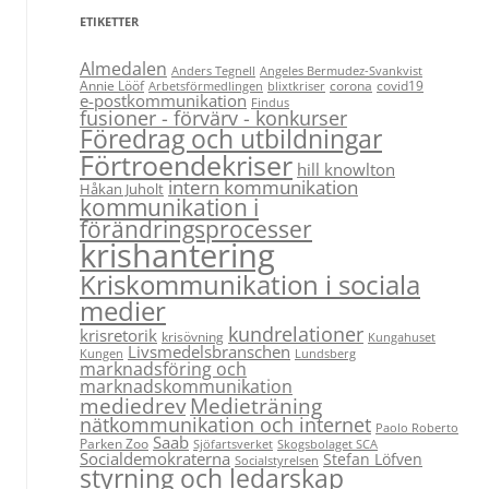
ETIKETTER
Almedalen
Anders Tegnell
Angeles Bermudez-Svankvist
Annie Lööf
corona
covid19
Arbetsförmedlingen
blixtkriser
e-postkommunikation
Findus
fusioner - förvärv - konkurser
Föredrag och utbildningar
Förtroendekriser
hill knowlton
intern kommunikation
Håkan Juholt
kommunikation i
förändringsprocesser
krishantering
Kriskommunikation i sociala
medier
kundrelationer
krisretorik
krisövning
Kungahuset
Livsmedelsbranschen
Kungen
Lundsberg
marknadsföring och
marknadskommunikation
Medieträning
mediedrev
nätkommunikation och internet
Paolo Roberto
Saab
Parken Zoo
Sjöfartsverket
Skogsbolaget SCA
Socialdemokraterna
Stefan Löfven
Socialstyrelsen
styrning och ledarskap