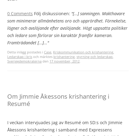
0 Comments
Följ diskussionen:
"[...] sanningen. Makthavare
som minimerar allmänhetens oro och upprördhet. Förnekelse,
lögner och avslöjande efter avslöjande. Högt uppsatta politiker
och ledare som förlorar sin karaktär framför kameran.
Framträdandet [...]..."
Detta inlägg postades i
Case
,
Kriskommunikation och krishantering
,
Ledarskap i kris
och märktes
krishantering
,
styrning och ledarskap
,
Sverigedemokraterna
den
17 november, 2012
.
Om Jimmie Åkessons krishantering i
Resumé
I veckan intervjuades jag av Resumé om SD:s och Jimmie
Åkessons krishantering i samband med Expressens