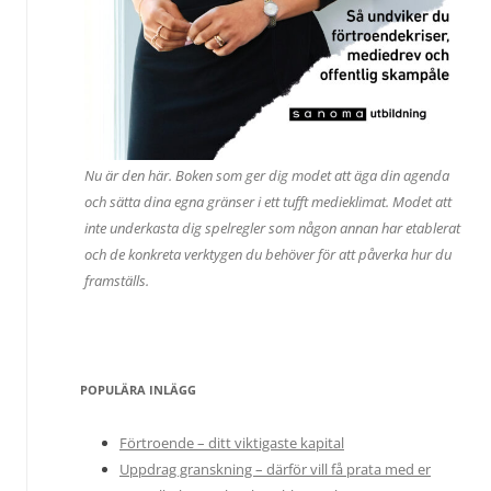
Nu är den här. Boken som ger dig modet att äga din agenda
och sätta dina egna gränser i ett tufft medieklimat. Modet att
inte underkasta dig spelregler som någon annan har etablerat
och de konkreta verktygen du behöver för att påverka hur du
framställs.
POPULÄRA INLÄGG
Förtroende – ditt viktigaste kapital
Uppdrag granskning – därför vill få prata med er