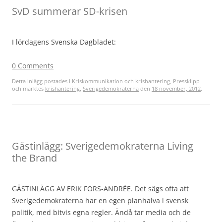
SvD summerar SD-krisen
I lördagens Svenska Dagbladet:
0 Comments
Detta inlägg postades i
Kriskommunikation och krishantering
,
Pressklipp
och märktes
krishantering
,
Sverigedemokraterna
den
18 november, 2012
.
Gästinlägg: Sverigedemokraterna Living
the Brand
GÄSTINLÄGG AV ERIK FORS-ANDRÉE. Det sägs ofta att
Sverigedemokraterna har en egen planhalva i svensk
politik, med bitvis egna regler. Ändå tar media och de