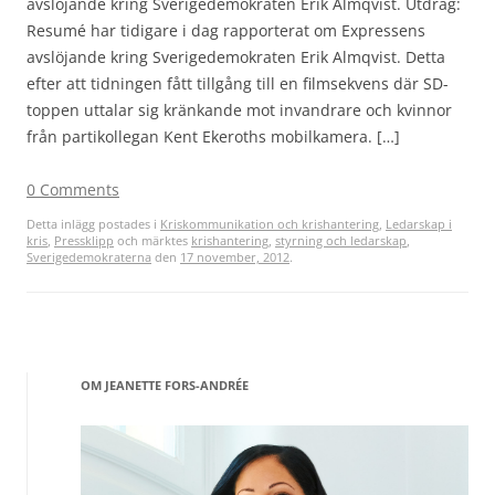
avslöjande kring Sverigedemokraten Erik Almqvist. Utdrag:
Resumé har tidigare i dag rapporterat om Expressens
avslöjande kring Sverigedemokraten Erik Almqvist. Detta
efter att tidningen fått tillgång till en filmsekvens där SD-
toppen uttalar sig kränkande mot invandrare och kvinnor
från partikollegan Kent Ekeroths mobilkamera. […]
0 Comments
Detta inlägg postades i
Kriskommunikation och krishantering
,
Ledarskap i
kris
,
Pressklipp
och märktes
krishantering
,
styrning och ledarskap
,
Sverigedemokraterna
den
17 november, 2012
.
OM JEANETTE FORS-ANDRÉE