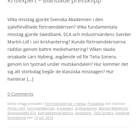
Krisexpert – Blandade pressklipp
Vilka misstag gjorde Svenska Akademien i den
självförvållade förtroendekrisen? Vilka fundamentala
misstag gjorde Swedbank, SCA och Industrivärdens Sverker
Martin-Löf i sin krishantering? Kunde förtroendekriserna
räddas genom bättre mediehantering? Vilken skada
orsakade Lars Nyberg, avgående vd för Telia Sonera,
genom sin tystnad under mutskandalen? Hur kommer det
sig att storbolag begår de klassiska misstagen? Hur
hanterar […]
0 Comments
Detta inlägg postades i
Förtroendekriser i media
,
Pressklipp
och märktes
Annie Lööf
,
Förtroendekriser
,
krisexpert
,
krishantering
,
Margot Wallström
,
Skogsbolaget SCA
,
Sverigedemokraterna
,
Swedbank
,
Telia Sonera
,
Uppdrag
Granskning
den
13 juli, 2014
.