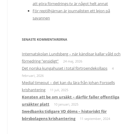
att göra förnedrings-tv är något helt annat
För reptilhjärnan är journalisten ett lejon på
savannen
SENASTE KOMMENTARERNA
Internatskolan Lundsberg – när kändisar kallar våld och
förnedring ”ensidigt”
24 maj, 2026
Det norska kungahuset i total förtroendekollaps
4
februari, 2026
Medial timeout – det kan du lära från Johan Forssells
krishantering
11 juli, 2025
Konsten att be om ursäkt – därför faller offentliga
ursäkter platt
10 januari, 2025
Swedbanks tidigare VD döms – historiskt för
börsbolagens krishantering
11 september, 2024