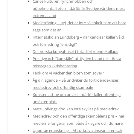
Cancelkulturen, lynchmobben och
pöbelmentaliteten – därför är Sverige världens mest
extrema land
Medieträning – nej, det är inte så enkelt som att bara
säga som det är
Internatskolan Lundsberg – när kändisar kallar våld
och förnedring ”ensidigt”
Det norska kungahuset i total förtroendekollaps
Prestige och ”kan själv”-attityden bland de största
misstagen i krishantering
Tänk om vi väcker den björn som sover?
Äg din agenda – Så undviker du förtroendekriser,
mediedrev och offentlig skampåle
Konsten att be om ursäkt – därför faller offentliga
ursäkter platt
Mats Löfvings död kan inte skyllas på mediedrev
Mediedrev och den offentliga skampålens pris – när
medierna fungerar som både åklagare och domare
Uppdrag granskning – Att utkräva ansvar är en sak,