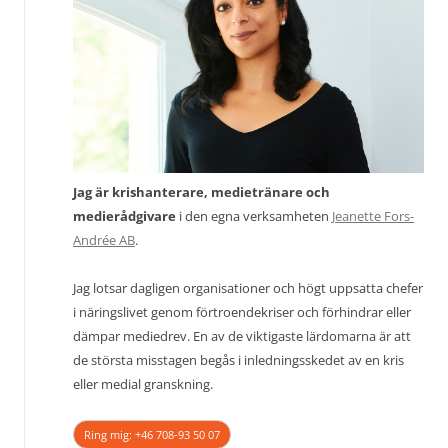
Jag är krishanterare, medietränare och
medierådgivare
i den egna verksamheten
Jeanette Fors-
Andrée AB
.
Jag lotsar dagligen organisationer och högt uppsatta chefer
i näringslivet genom förtroendekriser och förhindrar eller
dämpar mediedrev. En av de viktigaste lärdomarna är att
de största misstagen begås i inledningsskedet av en kris
eller medial granskning.
Ring mig: +46 708-93 50 07