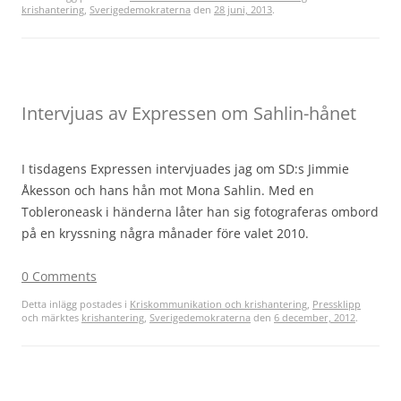
krishantering
,
Sverigedemokraterna
den
28 juni, 2013
.
Intervjuas av Expressen om Sahlin-hånet
I tisdagens Expressen intervjuades jag om SD:s Jimmie
Åkesson och hans hån mot Mona Sahlin. Med en
Tobleroneask i händerna låter han sig fotograferas ombord
på en kryssning några månader före valet 2010.
0 Comments
Detta inlägg postades i
Kriskommunikation och krishantering
,
Pressklipp
och märktes
krishantering
,
Sverigedemokraterna
den
6 december, 2012
.