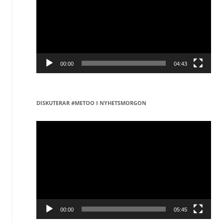
00:00
04:43
DISKUTERAR #METOO I NYHETSMORGON
Videospelare
00:00
05:45