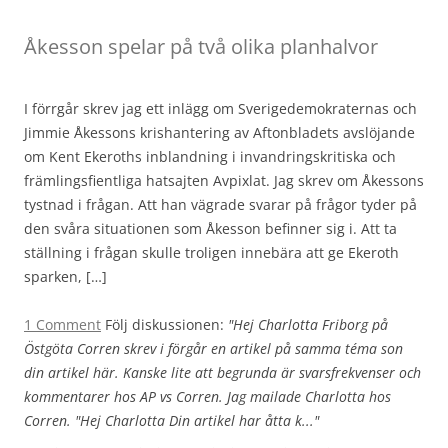
Åkesson spelar på två olika planhalvor
I förrgår skrev jag ett inlägg om Sverigedemokraternas och
Jimmie Åkessons krishantering av Aftonbladets avslöjande
om Kent Ekeroths inblandning i invandringskritiska och
främlingsfientliga hatsajten Avpixlat. Jag skrev om Åkessons
tystnad i frågan. Att han vägrade svarar på frågor tyder på
den svåra situationen som Åkesson befinner sig i. Att ta
ställning i frågan skulle troligen innebära att ge Ekeroth
sparken, […]
1 Comment
Följ diskussionen:
"Hej Charlotta Friborg på
Östgöta Corren skrev i förgår en artikel på samma téma son
din artikel här. Kanske lite att begrunda är svarsfrekvenser och
kommentarer hos AP vs Corren. Jag mailade Charlotta hos
Corren. "Hej Charlotta Din artikel har åtta k..."