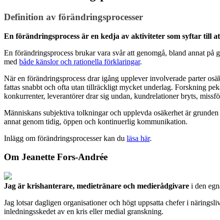
Definition av förändringsprocesser
En förändringsprocess är en kedja av aktiviteter som syftar till att
En förändringsprocess brukar vara svår att genomgå, bland annat på gr
med
både känslor och rationella förklaringar
.
När en förändringsprocess drar igång upplever involverade parter osäke
fattas snabbt och ofta utan tillräckligt mycket underlag. Forskning pe
konkurrenter, leverantörer drar sig undan, kundrelationer bryts, missfö
Människans subjektiva tolkningar och upplevda osäkerhet är grunden för
annat genom tidig, öppen och kontinuerlig kommunikation.
Inlägg om förändringsprocesser kan du
läsa här
.
Om Jeanette Fors-Andrée
Jag är krishanterare, medietränare och medierådgivare
i den eg
Jag lotsar dagligen organisationer och högt uppsatta chefer i näringsl
inledningsskedet av en kris eller medial granskning.