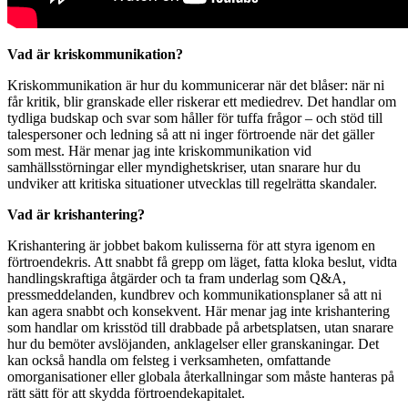
Vad är kriskommunikation?
Kriskommunikation är hur du kommunicerar när det blåser: när ni
får kritik, blir granskade eller riskerar ett mediedrev. Det handlar om
tydliga budskap och svar som håller för tuffa frågor – och stöd till
talespersoner och ledning så att ni inger förtroende när det gäller
som mest. Här menar jag inte kriskommunikation vid
samhällsstörningar eller myndighetskriser, utan snarare hur du
undviker att kritiska situationer utvecklas till regelrätta skandaler.
Vad är krishantering?
Krishantering är jobbet bakom kulisserna för att styra igenom en
förtroendekris. Att snabbt få grepp om läget, fatta kloka beslut, vidta
handlingskraftiga åtgärder och ta fram underlag som Q&A,
pressmeddelanden, kundbrev och kommunikationsplaner så att ni
kan agera snabbt och konsekvent. Här menar jag inte krishantering
som handlar om krisstöd till drabbade på arbetsplatsen, utan snarare
hur du bemöter avslöjanden, anklagelser eller granskaningar. Det
kan också handla om felsteg i verksamheten, omfattande
omorganisationer eller globala återkallningar som måste hanteras på
rätt sätt för att skydda förtroendekapitalet.