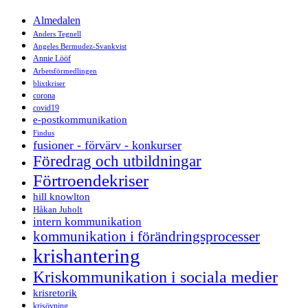
Almedalen
Anders Tegnell
Angeles Bermudez-Svankvist
Annie Lööf
Arbetsförmedlingen
blixtkriser
corona
covid19
e-postkommunikation
Findus
fusioner - förvärv - konkurser
Föredrag och utbildningar
Förtroendekriser
hill knowlton
Håkan Juholt
intern kommunikation
kommunikation i förändringsprocesser
krishantering
Kriskommunikation i sociala medier
krisretorik
krisövning