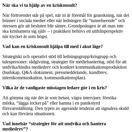
När ska vi ta hjälp av en kriskonsult?
När förtroendet står på spel, när ni är föremål för granskning, när det
brinner i sociala medier eller när ledningen får “tunnelseende” och
stressen gör att besluten blir sämre. Grundpoängen är att man inte
ska krishantera sig själv – i praktiken behövs ett utifrånperspektiv
när trycket är som högst.
Vad kan en kriskonsult hjälpa till med i akut läge?
Strategiskt och operativt stöd till ledningsgrupp/krisgrupp och
talespersoner: rådgivning, strategier för mediehantering, stöd för att
undvika/hindra mediedrev och konkret kommunikationsproduktion
(budskap, Q&A-dokument, pressmeddelande, kundbrev,
internkommunikation, kommunikationsplan).
Vilka är de vanligaste misstagen ledare gör i en kris?
Att gömma sig när det är som hetast, vägra intervjuer, försöka
mörka, “lägga locket på” eller hamna i en panikstyrd
försvarsställning. Den typen av agerande tenderar att signalera skuld
och kan förvärra situationen.
Vad innebär “strategier för att undvika och hantera
mediedrev”?