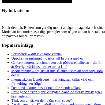
Ny bok ute nu
Nu är den här. Boken som ger dig modet att äga din agenda och sätta di
Modet att inte underkasta dig spelregler som någon annan har etabler
att påverka hur du framställs.
Populära inlägg
Förtroende – ditt viktigaste kapital
Uppdrag granskning – därför vill få prata med er
Cancelkulturen, lynchmobben och pöbelmentaliteten – därför
är Sverige världens mest extrema land
Medieträning – nej, det är inte så enkelt som att bara säga som
det är
Internatskolan Lundsberg – när kändisar kallar våld och
förnedring ”ensidigt”
Det norska kungahuset i total förtroendekollaps
Prestige och ”kan själv”-attityden bland de största misstagen i
krishantering
Tänk om vi väcker den björn som sover?
Äg din agenda – Så undviker du förtroendekriser, mediedrev