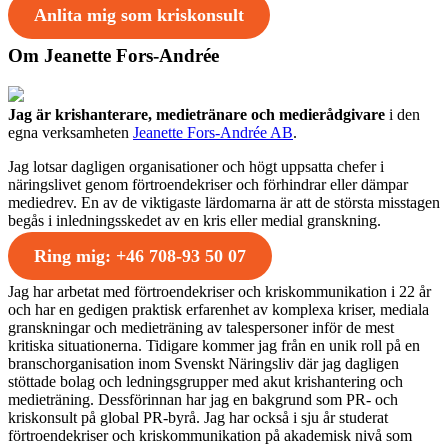
Anlita mig som kriskonsult
Om Jeanette Fors-Andrée
Jag är krishanterare, medietränare och medierådgivare
i den
egna verksamheten
Jeanette Fors-Andrée AB
.
Jag lotsar dagligen organisationer och högt uppsatta chefer i
näringslivet genom förtroendekriser och förhindrar eller dämpar
mediedrev. En av de viktigaste lärdomarna är att de största misstagen
begås i inledningsskedet av en kris eller medial granskning.
Ring mig: +46 708-93 50 07
Jag har arbetat med förtroendekriser och kriskommunikation i 22 år
och har en gedigen praktisk erfarenhet av komplexa kriser, mediala
granskningar och medieträning av talespersoner inför de mest
kritiska situationerna. Tidigare kommer jag från en unik roll på en
branschorganisation inom Svenskt Näringsliv där jag dagligen
stöttade bolag och ledningsgrupper med akut krishantering och
medieträning. Dessförinnan har jag en bakgrund som PR- och
kriskonsult på global PR-byrå. Jag har också i sju år studerat
förtroendekriser och kriskommunikation på akademisk nivå som