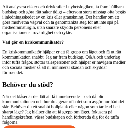
Att analysera risker och drivkrafter i nyhetslogiken, ta fram hållbara
budskap och göra rätt saker tidigt – eftersom stora misstag ofta begås
i inledningsskedet av en kris eller granskning. Det handlar om att
göra medvetna vägval och ta genomtänkta steg för att inte spä på
mediedramaturgin, utan snarare skydda personens eller
organisationens trovärdighet och rykte.
Vad gör en kriskommunikatör?
En kriskommunikatör hjälper er att få grepp om läget och få ut rätt
kommunikation snabbt. Jag tar fram budskap, Q&A och underlag
inför tuffa frågor, stöttar talespersoner och hjälper er navigera medier
och sociala medier så att ni minimerar skadan och skyddar
förtroendet.
Behöver du stöd?
När det blåser är det lätt att få tunnelseende – och då blir
kommunikationen och hur du agerar ofta det som avgör hur hårt det
slår. Behöver du ett snabbt bollplank eller någon som tar lead i ett
skarpt läge? Jag hjälper dig att få grepp om läget, fokusera på
handlingskraften, vässa budskapen och förbereda dig för de tuffa
frågorna.