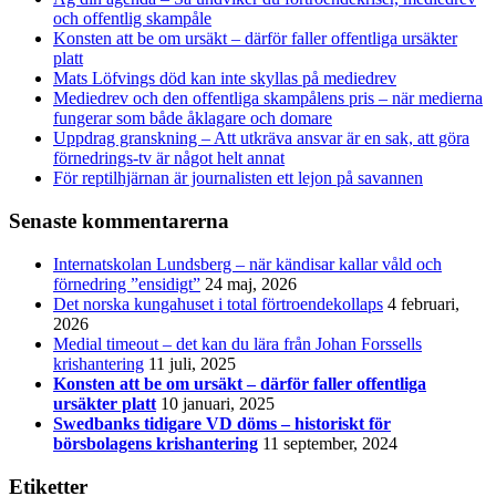
och offentlig skampåle
Konsten att be om ursäkt – därför faller offentliga ursäkter
platt
Mats Löfvings död kan inte skyllas på mediedrev
Mediedrev och den offentliga skampålens pris – när medierna
fungerar som både åklagare och domare
Uppdrag granskning – Att utkräva ansvar är en sak, att göra
förnedrings-tv är något helt annat
För reptilhjärnan är journalisten ett lejon på savannen
Senaste kommentarerna
Internatskolan Lundsberg – när kändisar kallar våld och
förnedring ”ensidigt”
24 maj, 2026
Det norska kungahuset i total förtroendekollaps
4 februari,
2026
Medial timeout – det kan du lära från Johan Forssells
krishantering
11 juli, 2025
Konsten att be om ursäkt – därför faller offentliga
ursäkter platt
10 januari, 2025
Swedbanks tidigare VD döms – historiskt för
börsbolagens krishantering
11 september, 2024
Etiketter