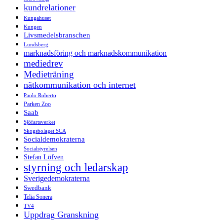
kundrelationer
Kungahuset
Kungen
Livsmedelsbranschen
Lundsberg
marknadsföring och marknadskommunikation
mediedrev
Medieträning
nätkommunikation och internet
Paolo Roberto
Parken Zoo
Saab
Sjöfartsverket
Skogsbolaget SCA
Socialdemokraterna
Socialstyrelsen
Stefan Löfven
styrning och ledarskap
Sverigedemokraterna
Swedbank
Telia Sonera
TV4
Uppdrag Granskning