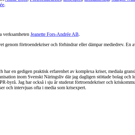
rée
.
na verksamheten
Jeanette Fors-Andrée AB
.
ivet genom förtroendekriser och förhindrar eller dämpar mediedrev. En av
h har en gedigen praktisk erfarenhet av komplexa kriser, mediala grans
ganisation inom Svenskt Näringsliv där jag dagligen stöttade bolag och
R-byrå. Jag har också i sju år studerat förtroendekriser och kriskomm
er och intervjuas ofta i media som krisexpert.