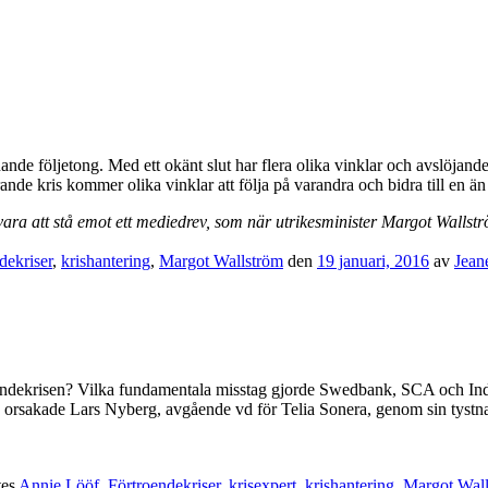
e följetong. Med ett okänt slut har flera olika vinklar och avslöjande
ande kris kommer olika vinklar att följa på varandra och bidra till en ä
vara att stå emot ett mediedrev, som när utrikesminister Margot Wal
dekriser
,
krishantering
,
Margot Wallström
den
19 januari, 2016
av
Jean
oendekrisen? Vilka fundamentala misstag gjorde Swedbank, SCA och Ind
 orsakade Lars Nyberg, avgående vd för Telia Sonera, genom sin tystn
tes
Annie Lööf
,
Förtroendekriser
,
krisexpert
,
krishantering
,
Margot Wal