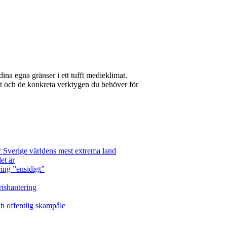
na egna gränser i ett tufft medieklimat.
at och de konkreta verktygen du behöver för
 Sverige världens mest extrema land
et är
ing ”ensidigt”
rishantering
h offentlig skampåle