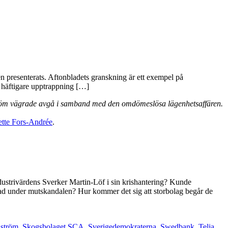
n presenterats. Aftonbladets granskning är ett exempel på
n häftigare upptrappning […]
lström vägrade avgå i samband med den omdömeslösa lägenhetsaffären.
ette Fors-Andrée
.
ustrivärdens Sverker Martin-Löf i sin krishantering? Kunde
ad under mutskandalen? Hur kommer det sig att storbolag begår de
lström
,
Skogsbolaget SCA
,
Sverigedemokraterna
,
Swedbank
,
Telia