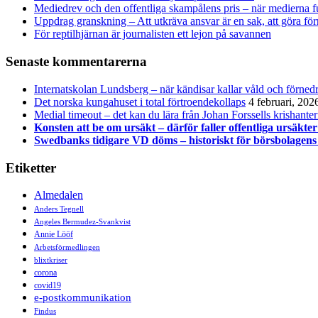
Mediedrev och den offentliga skampålens pris – när medierna 
Uppdrag granskning – Att utkräva ansvar är en sak, att göra för
För reptilhjärnan är journalisten ett lejon på savannen
Senaste kommentarerna
Internatskolan Lundsberg – när kändisar kallar våld och förnedr
Det norska kungahuset i total förtroendekollaps
4 februari, 202
Medial timeout – det kan du lära från Johan Forssells krishante
Konsten att be om ursäkt – därför faller offentliga ursäkter
Swedbanks tidigare VD döms – historiskt för börsbolagens
Etiketter
Almedalen
Anders Tegnell
Angeles Bermudez-Svankvist
Annie Lööf
Arbetsförmedlingen
blixtkriser
corona
covid19
e-postkommunikation
Findus