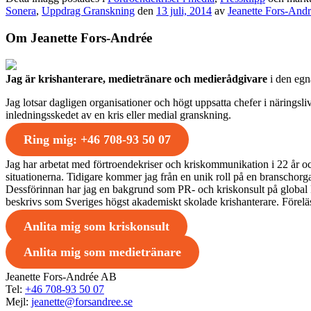
Sonera
,
Uppdrag Granskning
den
13 juli, 2014
av
Jeanette Fors-And
Om Jeanette Fors-Andrée
Jag är krishanterare, medietränare och medierådgivare
i den eg
Jag lotsar dagligen organisationer och högt uppsatta chefer i näringsl
inledningsskedet av en kris eller medial granskning.
Ring mig: +46 708-93 50 07
Jag har arbetat med förtroendekriser och kriskommunikation i 22 år oc
situationerna. Tidigare kommer jag från en unik roll på en branschor
Dessförinnan har jag en bakgrund som PR- och kriskonsult på global P
beskrivs som Sveriges högst akademiskt skolade krishanterare. Föreläs
Anlita mig som kriskonsult
Anlita mig som medietränare
Jeanette Fors-Andrée AB
Tel:
+46 708-93 50 07
Mejl:
jeanette@forsandree.se