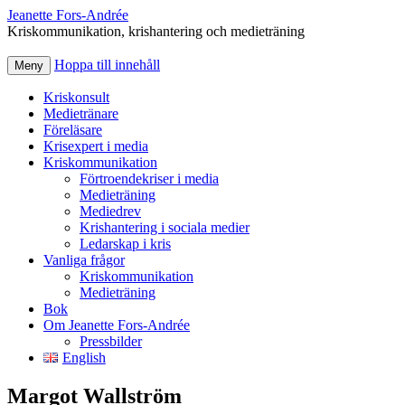
Jeanette Fors‑Andrée
Kriskommunikation, krishantering och medieträning
Hoppa till innehåll
Meny
Kriskonsult
Medietränare
Föreläsare
Krisexpert i media
Kriskommunikation
Förtroendekriser i media
Medieträning
Mediedrev
Krishantering i sociala medier
Ledarskap i kris
Vanliga frågor
Kriskommunikation
Medieträning
Bok
Om Jeanette Fors-Andrée
Pressbilder
English
Margot Wallström