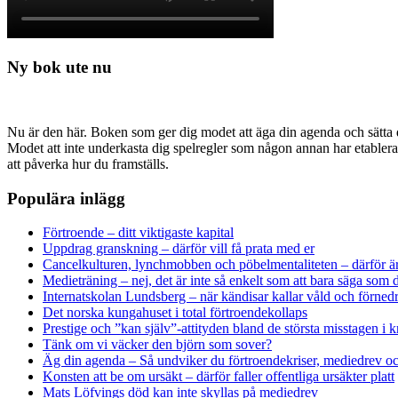
Ny bok ute nu
Nu är den här. Boken som ger dig modet att äga din agenda och sätta di
Modet att inte underkasta dig spelregler som någon annan har etabler
att påverka hur du framställs.
Populära inlägg
Förtroende – ditt viktigaste kapital
Uppdrag granskning – därför vill få prata med er
Cancelkulturen, lynchmobben och pöbelmentaliteten – därför är
Medieträning – nej, det är inte så enkelt som att bara säga som d
Internatskolan Lundsberg – när kändisar kallar våld och förnedr
Det norska kungahuset i total förtroendekollaps
Prestige och ”kan själv”-attityden bland de största misstagen i k
Tänk om vi väcker den björn som sover?
Äg din agenda – Så undviker du förtroendekriser, mediedrev oc
Konsten att be om ursäkt – därför faller offentliga ursäkter platt
Mats Löfvings död kan inte skyllas på mediedrev