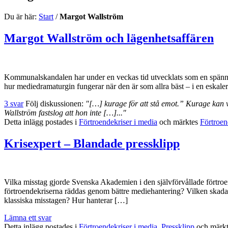
Du är här:
Start
/
Margot Wallström
Margot Wallström och lägenhetsaffären
Kommunalskandalen har under en veckas tid utvecklats som en spännand
hur mediedramaturgin fungerar när den är som allra bäst – i en eskaler
3 svar
Följ diskussionen:
"[…] kurage för att stå emot.” Kurage kan 
Wallström fastslog att hon inte […]..."
Detta inlägg postades i
Förtroendekriser i media
och märktes
Förtroen
Krisexpert – Blandade pressklipp
Vilka misstag gjorde Svenska Akademien i den självförvållade förtr
förtroendekriserna räddas genom bättre mediehantering? Vilken skada
klassiska misstagen? Hur hanterar […]
Lämna ett svar
Detta inlägg postades i
Förtroendekriser i media
,
Pressklipp
och märk