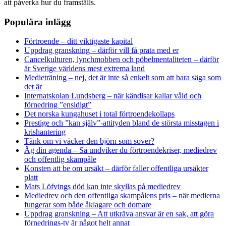
att påverka hur du framställs.
Populära inlägg
Förtroende – ditt viktigaste kapital
Uppdrag granskning – därför vill få prata med er
Cancelkulturen, lynchmobben och pöbelmentaliteten – därför
är Sverige världens mest extrema land
Medieträning – nej, det är inte så enkelt som att bara säga som
det är
Internatskolan Lundsberg – när kändisar kallar våld och
förnedring ”ensidigt”
Det norska kungahuset i total förtroendekollaps
Prestige och ”kan själv”-attityden bland de största misstagen i
krishantering
Tänk om vi väcker den björn som sover?
Äg din agenda – Så undviker du förtroendekriser, mediedrev
och offentlig skampåle
Konsten att be om ursäkt – därför faller offentliga ursäkter
platt
Mats Löfvings död kan inte skyllas på mediedrev
Mediedrev och den offentliga skampålens pris – när medierna
fungerar som både åklagare och domare
Uppdrag granskning – Att utkräva ansvar är en sak, att göra
förnedrings-tv är något helt annat