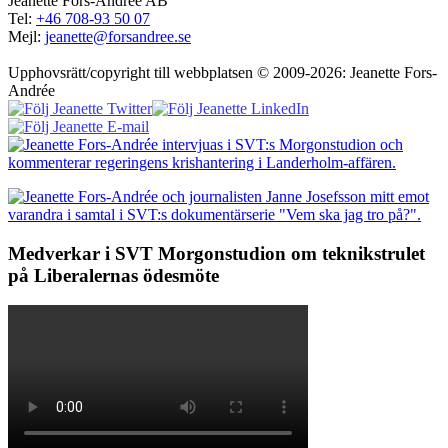
Jeanette Fors-Andrée AB
Tel:
+46 708-93 50 07
Mejl:
jeanette@forsandree.se
Upphovsrätt/copyright till webbplatsen © 2009-2026: Jeanette Fors-
Andrée
Medverkar i SVT Morgonstudion om teknikstrulet
på Liberalernas ödesmöte