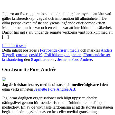
Jag tror att Sverige, precis som andra länder, har mycket att lära vad
gäller krisberedskap, vägval och information till allmänheten. De
olika perspektiven måste analyseras ingående efter coronakrisen.
Men här och nu har var och en ett ansvar att inte bidra till osäkerhet.
Därför har jag själv under de senaste veckorna varit försiktig med att
[…]
Lämna ett svar
Detta inlägg postades i
Förtroendekriser i media
och märktes
Anders
Tegnell
,
corona
,
covid19
,
Folkhälsomyndigheten
,
Förtroendekriser
,
krishantering
den
8 april, 2020
av
Jeanette Fors-Andrée
.
Om Jeanette Fors-Andrée
Jag är krishanterare, medietränare och medierådgivare
i den
egna verksamheten
Jeanette Fors-Andrée AB
.
Jag lotsar dagligen organisationer och högt uppsatta chefer i
näringslivet genom förtroendekriser och förhindrar eller dämpar
mediedrev. En av de viktigaste lärdomarna är att de största misstagen
begås i inledningsskedet av en kris eller medial granskning.