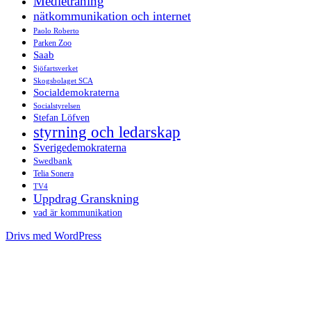
Medieträning
nätkommunikation och internet
Paolo Roberto
Parken Zoo
Saab
Sjöfartsverket
Skogsbolaget SCA
Socialdemokraterna
Socialstyrelsen
Stefan Löfven
styrning och ledarskap
Sverigedemokraterna
Swedbank
Telia Sonera
TV4
Uppdrag Granskning
vad är kommunikation
Drivs med WordPress