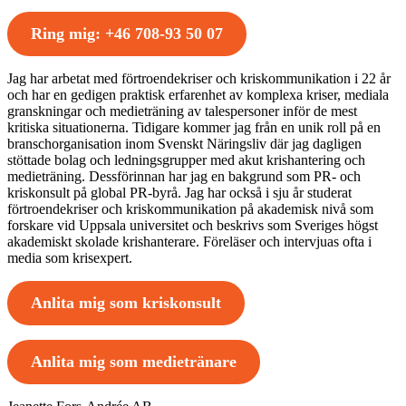
Ring mig: +46 708-93 50 07
Jag har arbetat med förtroendekriser och kriskommunikation i 22 år
och har en gedigen praktisk erfarenhet av komplexa kriser, mediala
granskningar och medieträning av talespersoner inför de mest
kritiska situationerna. Tidigare kommer jag från en unik roll på en
branschorganisation inom Svenskt Näringsliv där jag dagligen
stöttade bolag och ledningsgrupper med akut krishantering och
medieträning. Dessförinnan har jag en bakgrund som PR- och
kriskonsult på global PR-byrå. Jag har också i sju år studerat
förtroendekriser och kriskommunikation på akademisk nivå som
forskare vid Uppsala universitet och beskrivs som Sveriges högst
akademiskt skolade krishanterare. Föreläser och intervjuas ofta i
media som krisexpert.
Anlita mig som kriskonsult
Anlita mig som medietränare