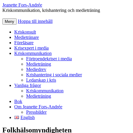
Jeanette Fors‑Andrée
Kriskommunikation, krishantering och medieträning
Hoppa till innehåll
Meny
Kriskonsult
Medietränare
Föreläsare
Krisexpert i media
Kriskommunikation
Förtroendekriser i media
Medieträning
Mediedrev
Krishantering i sociala medier
Ledarskap i kris
Vanliga frågor
Kriskommunikation
Medieträning
Bok
Om Jeanette Fors-Andrée
Pressbilder
English
Folkhälsomyndigheten