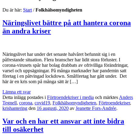
Du är här:
Start
/
Folkhälsomyndigheten
Näringslivet bättre på att hantera corona
än andra kriser
Näringslivet har under det senaste halvåret befunnit sig i en
påfrestande situation. Flera branscher har lidit stora förluster. I
corona-virusets spår har bolag drabbats av ofrivilliga förändringar,
varsel och uppsägningar. På många marknader har pandemin satt
företag i en påtvingad lockdown. Småföretag har gått under. Det
här är en kris som på många sätt är […]
Lämna ett svar
Detta inlägg postades i
Förtroendekriser i media
och märktes
Anders
Tegnell
,
corona
,
covid19
,
Folkhälsomyndigheten
,
Förtroendekriser
,
krishantering
den
16 augusti, 2020
av
Jeanette Fors-Andrée
.
Var och en har ett ansvar att inte bidra
till osäkerhet