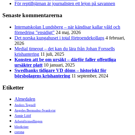
För reptilhjärnan är journalisten ett lejon på savannen
Senaste kommentarerna
Internatskolan Lundsberg – när kändisar kallar våld och
förnedring ”ensidigt”
24 maj, 2026
Det norska kungahuset i total förtroendekollaps
4 februari,
2026
Medial timeout – det kan du lära från Johan Forssells
krishantering
11 juli, 2025
Konsten att be om ursäkt – därför faller offentliga
ursäkter platt
10 januari, 2025
Swedbanks tidigare VD döms – historiskt för
börsbolagens krishantering
11 september, 2024
Etiketter
Almedalen
Anders Tegnell
Angeles Bermudez-Svankvist
Annie Lööf
Arbetsförmedlingen
blixtkriser
corona