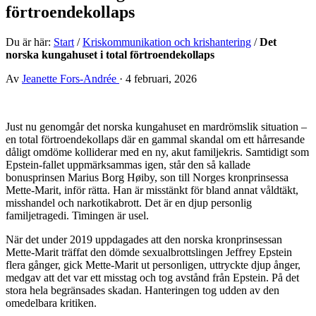
förtroendekollaps
Du är här:
Start
/
Kriskommunikation och krishantering
/
Det
norska kungahuset i total förtroendekollaps
Av
Jeanette Fors-Andrée
·
4 februari, 2026
Just nu genomgår det norska kungahuset en mardrömslik situation –
en total förtroendekollaps där en gammal skandal om ett hårresande
dåligt omdöme kolliderar med en ny, akut familjekris. Samtidigt som
Epstein-fallet uppmärksammas igen, står den så kallade
bonusprinsen Marius Borg Høiby, son till Norges kronprinsessa
Mette-Marit, inför rätta. Han är misstänkt för bland annat våldtäkt,
misshandel och narkotikabrott. Det är en djup personlig
familjetragedi. Timingen är usel.
När det under 2019 uppdagades att den norska kronprinsessan
Mette-Marit träffat den dömde sexualbrottslingen Jeffrey Epstein
flera gånger, gick Mette-Marit ut personligen, uttryckte djup ånger,
medgav att det var ett misstag och tog avstånd från Epstein. På det
stora hela begränsades skadan. Hanteringen tog udden av den
omedelbara kritiken.