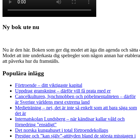
Ny bok ute nu
Nu är den här. Boken som ger dig modet att äga din agenda och sätta di
Modet att inte underkasta dig spelregler som någon annan har etabler
att påverka hur du framställs.
Populära inlägg
Förtroende – ditt viktigaste kapital
Uppdrag granskning – därför vill få prata med er
Cancelkulturen, lynchmobben och pöbelmentaliteten – därför
är Sverige världens mest extrema land
Medieträning – nej, det är inte så enkelt som att bara säga som
det är
Internatskolan Lundsberg – när kändisar kallar våld och
förnedring ”ensidigt”
Det norska kungahuset i total förtroendekollaps
Prestige och ”kan själv”-attityden bland de största misstagen i