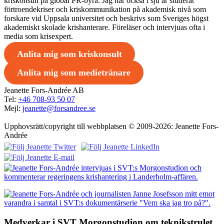
kriskonsult på global PR-byrå. Jag har också i sju år studerat
förtroendekriser och kriskommunikation på akademisk nivå som
forskare vid Uppsala universitet och beskrivs som Sveriges högst
akademiskt skolade krishanterare. Föreläser och intervjuas ofta i
media som krisexpert.
Anlita mig som kriskonsult
Anlita mig som medietränare
Jeanette Fors-Andrée AB
Tel:
+46 708-93 50 07
Mejl:
jeanette@forsandree.se
Upphovsrätt/copyright till webbplatsen © 2009-2026: Jeanette Fors-
Andrée
Medverkar i SVT Morgonstudion om teknikstrulet