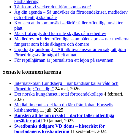
krishantering
Tänk om vi väcker den björn som sover?
Äg din agenda – Så undviker du förtroendekriser, mediedrev
och offentlig skampåle
Konsten att be om ursäkt – därför faller offentliga ursäkter
platt
Mats Löfvings död kan inte skyllas på mediedrev
Mediedrev och den offentliga skampålens pris – när medierna
fungerar som både åklagare och domare
Uppdrag granskning – Att utkräva ansvar är en sak, att göra
förnedrings-tv är något helt annat
För reptilhjärnan är journalisten ett lejon på savannen
Senaste kommentarerna
Internatskolan Lundsberg – när kändisar kallar våld och
förnedring ”ensidigt”
24 maj, 2026
Det norska kungahuset i total förtroendekollaps
4 februari,
2026
Medial timeout – det kan du lära från Johan Forssells
krishantering
11 juli, 2025
Konsten att be om ursäkt – därför faller offentliga
ursäkter platt
10 januari, 2025
Swedbanks tidigare VD döms – historiskt för
börsbolagens krishantering
11 september, 2024