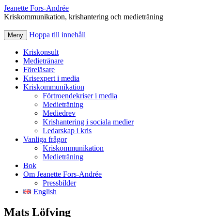
Jeanette Fors‑Andrée
Kriskommunikation, krishantering och medieträning
Hoppa till innehåll
Meny
Kriskonsult
Medietränare
Föreläsare
Krisexpert i media
Kriskommunikation
Förtroendekriser i media
Medieträning
Mediedrev
Krishantering i sociala medier
Ledarskap i kris
Vanliga frågor
Kriskommunikation
Medieträning
Bok
Om Jeanette Fors-Andrée
Pressbilder
English
Mats Löfving