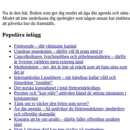
Nu är den här. Boken som ger dig modet att äga din agenda och sätta di
Modet att inte underkasta dig spelregler som någon annan har etabler
att påverka hur du framställs.
Populära inlägg
Förtroende – ditt viktigaste kapital
Uppdrag granskning – därför vill få prata med er
Cancelkulturen, lynchmobben och pöbelmentaliteten – därför
är Sverige världens mest extrema land
Medieträning – nej, det är inte så enkelt som att bara säga som
det är
Internatskolan Lundsberg – när kändisar kallar våld och
förnedring ”ensidigt”
Det norska kungahuset i total förtroendekollaps
Prestige och ”kan själv”-attityden bland de största misstagen i
krishantering
Tänk om vi väcker den björn som sover?
Äg din agenda – Så undviker du förtroendekriser, mediedrev
och offentlig skampåle
Konsten att be om ursäkt – därför faller offentliga ursäkter
platt
Mats Löfvings död kan inte skyllas på mediedrev