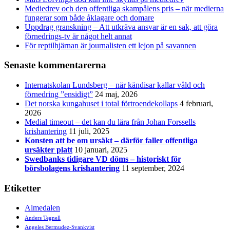
Mediedrev och den offentliga skampålens pris – när medierna
fungerar som både åklagare och domare
Uppdrag granskning – Att utkräva ansvar är en sak, att göra
förnedrings-tv är något helt annat
För reptilhjärnan är journalisten ett lejon på savannen
Senaste kommentarerna
Internatskolan Lundsberg – när kändisar kallar våld och
förnedring ”ensidigt”
24 maj, 2026
Det norska kungahuset i total förtroendekollaps
4 februari,
2026
Medial timeout – det kan du lära från Johan Forssells
krishantering
11 juli, 2025
Konsten att be om ursäkt – därför faller offentliga
ursäkter platt
10 januari, 2025
Swedbanks tidigare VD döms – historiskt för
börsbolagens krishantering
11 september, 2024
Etiketter
Almedalen
Anders Tegnell
Angeles Bermudez-Svankvist