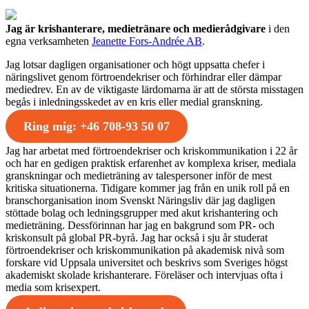
Jag är krishanterare, medietränare och medierådgivare
i den
egna verksamheten
Jeanette Fors-Andrée AB
.
Jag lotsar dagligen organisationer och högt uppsatta chefer i
näringslivet genom förtroendekriser och förhindrar eller dämpar
mediedrev. En av de viktigaste lärdomarna är att de största misstagen
begås i inledningsskedet av en kris eller medial granskning.
Ring mig: +46 708-93 50 07
Jag har arbetat med förtroendekriser och kriskommunikation i 22 år
och har en gedigen praktisk erfarenhet av komplexa kriser, mediala
granskningar och medieträning av talespersoner inför de mest
kritiska situationerna. Tidigare kommer jag från en unik roll på en
branschorganisation inom Svenskt Näringsliv där jag dagligen
stöttade bolag och ledningsgrupper med akut krishantering och
medieträning. Dessförinnan har jag en bakgrund som PR- och
kriskonsult på global PR-byrå. Jag har också i sju år studerat
förtroendekriser och kriskommunikation på akademisk nivå som
forskare vid Uppsala universitet och beskrivs som Sveriges högst
akademiskt skolade krishanterare. Föreläser och intervjuas ofta i
media som krisexpert.