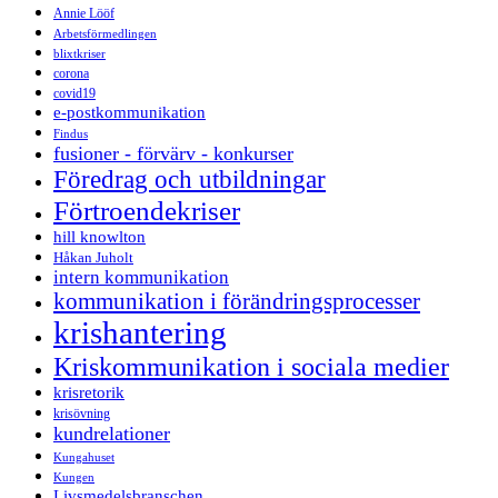
Annie Lööf
Arbetsförmedlingen
blixtkriser
corona
covid19
e-postkommunikation
Findus
fusioner - förvärv - konkurser
Föredrag och utbildningar
Förtroendekriser
hill knowlton
Håkan Juholt
intern kommunikation
kommunikation i förändringsprocesser
krishantering
Kriskommunikation i sociala medier
krisretorik
krisövning
kundrelationer
Kungahuset
Kungen
Livsmedelsbranschen