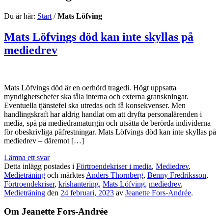
Du är här:
Start
/
Mats Löfving
Mats Löfvings död kan inte skyllas på
mediedrev
Mats Löfvings död är en oerhörd tragedi. Högt uppsatta
myndighetschefer ska tåla interna och externa granskningar.
Eventuella tjänstefel ska utredas och få konsekvenser. Men
handlingskraft har aldrig handlat om att dryfta personalärenden i
media, spä på mediedramaturgin och utsätta de berörda individerna
för obeskrivliga påfrestningar. Mats Löfvings död kan inte skyllas på
mediedrev – däremot […]
Lämna ett svar
Detta inlägg postades i
Förtroendekriser i media
,
Mediedrev
,
Medieträning
och märktes
Anders Thornberg
,
Benny Fredriksson
,
Förtroendekriser
,
krishantering
,
Mats Löfving
,
mediedrev
,
Medieträning
den
24 februari, 2023
av
Jeanette Fors-Andrée
.
Om Jeanette Fors-Andrée