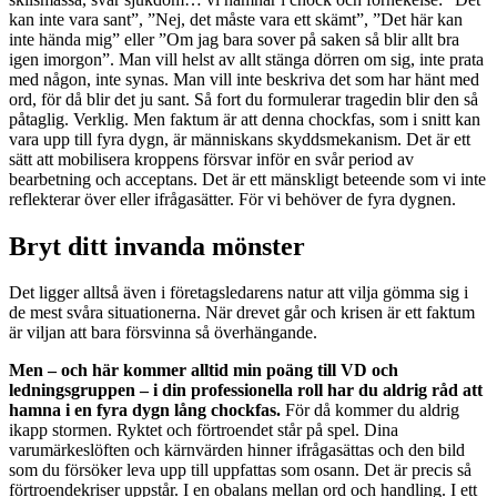
kan inte vara sant”, ”Nej, det måste vara ett skämt”, ”Det här kan
inte hända mig” eller ”Om jag bara sover på saken så blir allt bra
igen imorgon”. Man vill helst av allt stänga dörren om sig, inte prata
med någon, inte synas. Man vill inte beskriva det som har hänt med
ord, för då blir det ju sant. Så fort du formulerar tragedin blir den så
påtaglig. Verklig. Men faktum är att denna chockfas, som i snitt kan
vara upp till fyra dygn, är människans skyddsmekanism. Det är ett
sätt att mobilisera kroppens försvar inför en svår period av
bearbetning och acceptans. Det är ett mänskligt beteende som vi inte
reflekterar över eller ifrågasätter. För vi behöver de fyra dygnen.
Bryt ditt invanda mönster
Det ligger alltså även i företagsledarens natur att vilja gömma sig i
de mest svåra situationerna. När drevet går och krisen är ett faktum
är viljan att bara försvinna så överhängande.
Men – och här kommer alltid min poäng till VD och
ledningsgruppen – i din professionella roll har du aldrig råd att
hamna i en fyra dygn lång chockfas.
För då kommer du aldrig
ikapp stormen. Ryktet och förtroendet står på spel. Dina
varumärkeslöften och kärnvärden hinner ifrågasättas och den bild
som du försöker leva upp till uppfattas som osann. Det är precis så
förtroendekriser uppstår. I en obalans mellan ord och handling. I ett