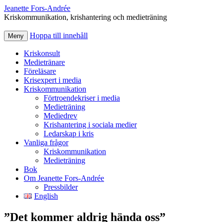
Jeanette Fors‑Andrée
Kriskommunikation, krishantering och medieträning
Hoppa till innehåll
Meny
Kriskonsult
Medietränare
Föreläsare
Krisexpert i media
Kriskommunikation
Förtroendekriser i media
Medieträning
Mediedrev
Krishantering i sociala medier
Ledarskap i kris
Vanliga frågor
Kriskommunikation
Medieträning
Bok
Om Jeanette Fors-Andrée
Pressbilder
English
”Det kommer aldrig hända oss”