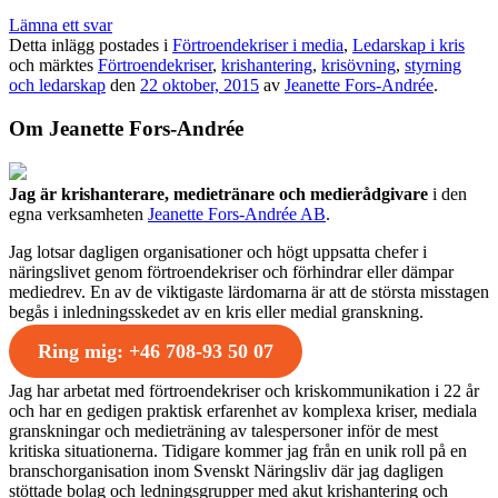
Lämna ett svar
Detta inlägg postades i
Förtroendekriser i media
,
Ledarskap i kris
och märktes
Förtroendekriser
,
krishantering
,
krisövning
,
styrning
och ledarskap
den
22 oktober, 2015
av
Jeanette Fors-Andrée
.
Om Jeanette Fors-Andrée
Jag är krishanterare, medietränare och medierådgivare
i den
egna verksamheten
Jeanette Fors-Andrée AB
.
Jag lotsar dagligen organisationer och högt uppsatta chefer i
näringslivet genom förtroendekriser och förhindrar eller dämpar
mediedrev. En av de viktigaste lärdomarna är att de största misstagen
begås i inledningsskedet av en kris eller medial granskning.
Ring mig: +46 708-93 50 07
Jag har arbetat med förtroendekriser och kriskommunikation i 22 år
och har en gedigen praktisk erfarenhet av komplexa kriser, mediala
granskningar och medieträning av talespersoner inför de mest
kritiska situationerna. Tidigare kommer jag från en unik roll på en
branschorganisation inom Svenskt Näringsliv där jag dagligen
stöttade bolag och ledningsgrupper med akut krishantering och