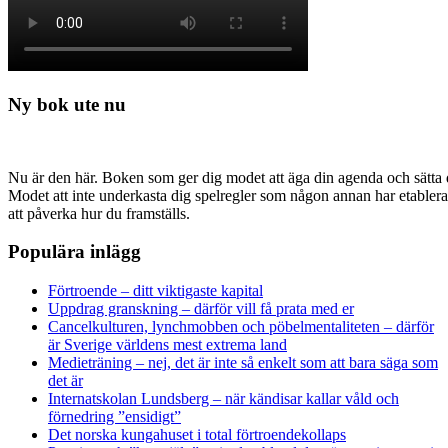
Ny bok ute nu
Nu är den här. Boken som ger dig modet att äga din agenda och sätta di
Modet att inte underkasta dig spelregler som någon annan har etabler
att påverka hur du framställs.
Populära inlägg
Förtroende – ditt viktigaste kapital
Uppdrag granskning – därför vill få prata med er
Cancelkulturen, lynchmobben och pöbelmentaliteten – därför
är Sverige världens mest extrema land
Medieträning – nej, det är inte så enkelt som att bara säga som
det är
Internatskolan Lundsberg – när kändisar kallar våld och
förnedring ”ensidigt”
Det norska kungahuset i total förtroendekollaps