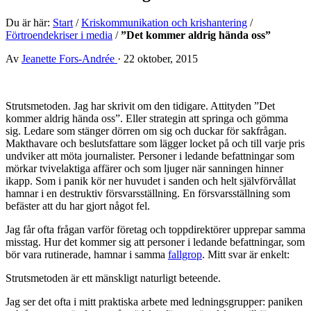
Du är här:
Start
/
Kriskommunikation och krishantering
/
Förtroendekriser i media
/
”Det kommer aldrig hända oss”
Av
Jeanette Fors-Andrée
·
22 oktober, 2015
Strutsmetoden. Jag har skrivit om den tidigare. Attityden ”Det
kommer aldrig hända oss”. Eller strategin att springa och gömma
sig. Ledare som stänger dörren om sig och duckar för sakfrågan.
Makthavare och beslutsfattare som lägger locket på och till varje pris
undviker att möta journalister. Personer i ledande befattningar som
mörkar tvivelaktiga affärer och som ljuger när sanningen hinner
ikapp. Som i panik kör ner huvudet i sanden och helt självförvållat
hamnar i en destruktiv försvarsställning. En försvarsställning som
befäster att du har gjort något fel.
Jag får ofta frågan varför företag och toppdirektörer upprepar samma
misstag. Hur det kommer sig att personer i ledande befattningar, som
bör vara rutinerade, hamnar i samma
fallgrop
. Mitt svar är enkelt:
Strutsmetoden är ett mänskligt naturligt beteende.
Jag ser det ofta i mitt praktiska arbete med ledningsgrupper: paniken