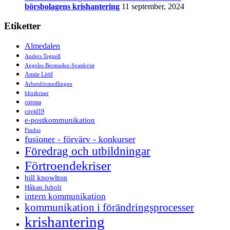
börsbolagens krishantering
11 september, 2024
Etiketter
Almedalen
Anders Tegnell
Angeles Bermudez-Svankvist
Annie Lööf
Arbetsförmedlingen
blixtkriser
corona
covid19
e-postkommunikation
Findus
fusioner - förvärv - konkurser
Föredrag och utbildningar
Förtroendekriser
hill knowlton
Håkan Juholt
intern kommunikation
kommunikation i förändringsprocesser
krishantering