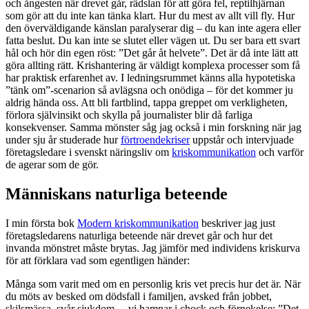
och ångesten när drevet går, rädslan för att göra fel, reptilhjärnan
som gör att du inte kan tänka klart. Hur du mest av allt vill fly. Hur
den överväldigande känslan paralyserar dig – du kan inte agera eller
fatta beslut. Du kan inte se slutet eller vägen ut. Du ser bara ett svart
hål och hör din egen röst: ”Det går åt helvete”. Det är då inte lätt att
göra allting rätt. Krishantering är väldigt komplexa processer som få
har praktisk erfarenhet av. I ledningsrummet känns alla hypotetiska
”tänk om”-scenarion så avlägsna och onödiga – för det kommer ju
aldrig hända oss. Att bli fartblind, tappa greppet om verkligheten,
förlora självinsikt och skylla på journalister blir då farliga
konsekvenser. Samma mönster såg jag också i min forskning när jag
under sju år studerade hur
förtroendekriser
uppstår och intervjuade
företagsledare i svenskt näringsliv om
kriskommunikation
och varför
de agerar som de gör.
Människans naturliga beteende
I min första bok
Modern kriskommunikation
beskriver jag just
företagsledarens naturliga beteende när drevet går och hur det
invanda mönstret måste brytas. Jag jämför med individens kriskurva
för att förklara vad som egentligen händer:
Många som varit med om en personlig kris vet precis hur det är. När
du möts av besked om dödsfall i familjen, avsked från jobbet,
skilsmässa, svår sjukdom… vi hamnar i chock och förnekelse: ”Det