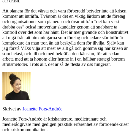
car crash.”
Att planera för det värsta och vara förberedd betyder inte att krisen
kommer att inträffa. Tvärtom är det en viktig lärdom att de företag
och organisationer som planerar och övar utifrån ”det kan visst
drabba oss” också motverkar skandaler genom att snabbare ta
kontroll över det som har hänt. Det är mer givande och konstruktivt
att utgå från att utmaningarna som företag och ledare står inför är
komplexare än man tror, än att beskylla dem för illvilja. Själv kan
jag förstå VD:s vilja att mest av allt gå och gömma sig när krisen är
som hetast, och till och med bekräfta den känslan, för att sedan
arbeta med att ta honom eller henne in i en hållbar strategi bortom
strutsmetoder. Trots allt, det är så de flesta av oss fungerar.
Skrivet av
Jeanette Fors-Andrée
Jeanette Fors-Andrée är krishanterare, medietränare och
medierådgivare med gedigen praktisk erfarenhet av förtroendekriser
och kriskommunikation.