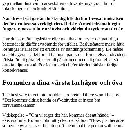
gap mellan dina varumärkeslöften och värderingar, och hur du
faktiskt agerar i en konkret situation.
När drevet väl går är du skyldig tills du har bevisat motsatsen –
det är den krassa verkligheten. Det är så mediedramaturgin
fungerar, oavsett hur orättvist och vidrigt du tycker att det är.
Hur du som företagsledare eller makthavare bryter det naturliga
beteendet är därför avgörande för utfallet. Beslutsfattare måste hitta
lösningar istället för att drabbas av handlingsförlamning. De måste
snabbt agera istället för att hamna i panik och förnekelse. Individens
rädsla för att göra fel, eller bli påkommen med att göra fel, är så
otroligt djupt rotad. För ledare och chefer får den rädslan farliga
konsekvenser.
Formulera dina värsta farhågor och öva
The best way to get into trouble is to pretend there won’t be any.
”Det kommer aldrig hända oss”-attityden är ingen bra
försvarsmekanism.
Vidskepelse – ”Om vi säger det här, kommer det att hända” –
existerar inte. Robin Cohn uttrycker det så bra: “Now, just because
someone wears a seat belt doesn’t mean that the person will be in a