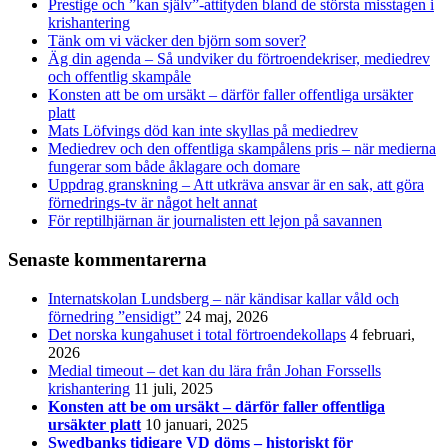
Prestige och ”kan själv”-attityden bland de största misstagen i
krishantering
Tänk om vi väcker den björn som sover?
Äg din agenda – Så undviker du förtroendekriser, mediedrev
och offentlig skampåle
Konsten att be om ursäkt – därför faller offentliga ursäkter
platt
Mats Löfvings död kan inte skyllas på mediedrev
Mediedrev och den offentliga skampålens pris – när medierna
fungerar som både åklagare och domare
Uppdrag granskning – Att utkräva ansvar är en sak, att göra
förnedrings-tv är något helt annat
För reptilhjärnan är journalisten ett lejon på savannen
Senaste kommentarerna
Internatskolan Lundsberg – när kändisar kallar våld och
förnedring ”ensidigt”
24 maj, 2026
Det norska kungahuset i total förtroendekollaps
4 februari,
2026
Medial timeout – det kan du lära från Johan Forssells
krishantering
11 juli, 2025
Konsten att be om ursäkt – därför faller offentliga
ursäkter platt
10 januari, 2025
Swedbanks tidigare VD döms – historiskt för