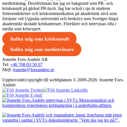
medieträning. Dessförinnan har jag en bakgrund som PR- och
kriskonsult på global PR-byrå. Jag har också i sju år studerat
förtroendekriser och kriskommunikation på akademisk nivå som
forskare vid Uppsala universitet och beskrivs som Sveriges högst
akademiskt skolade krishanterare. Föreläser och intervjuas ofta i
media som krisexpert.
Anlita mig som kriskonsult
Anlita mig som medietränare
Jeanette Fors-Andrée AB
Tel:
+46 708-93 50 07
Mejl:
jeanette@forsandree.se
Upphovsrätt/copyright till webbplatsen © 2009-2026: Jeanette Fors-
Andrée