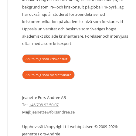
bakgrund som PR- och kriskonsult på global PR-byrå. Jag
har också i sju år studerat förtroendekriser och
kriskommunikation på akademisk nivå som forskare vid
Uppsala universitet och beskrivs som Sveriges högst
akademiskt skolade krishanterare. Föreläser och intervjuas
ofta i media som krisexpert.
Anlita mig som kriskonsult
Anlita mig som medietränare
Jeanette Fors-Andrée AB
Tel:
+46 708-93 50 07
Mejl:
jeanette@forsandree.se
Upphovsrätt/copyright till webbplatsen © 2009-2026:
Jeanette Fors-Andrée