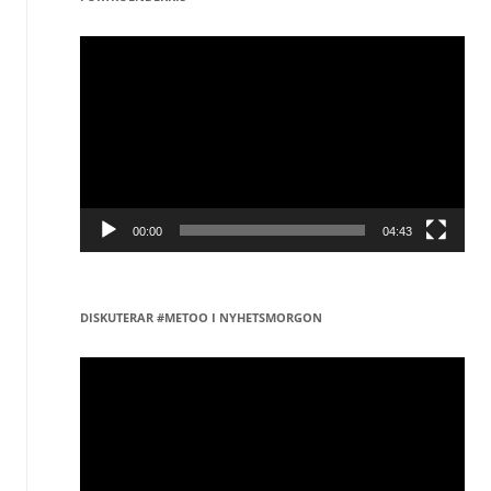
Videospelare
00:00
04:43
DISKUTERAR #METOO I NYHETSMORGON
Videospelare