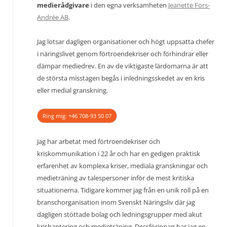
medierådgivare
i den egna verksamheten
Jeanette Fors-
Andrée AB
.
Jag lotsar dagligen organisationer och högt uppsatta chefer
i näringslivet genom förtroendekriser och förhindrar eller
dämpar mediedrev. En av de viktigaste lärdomarna är att
de största misstagen begås i inledningsskedet av en kris
eller medial granskning.
Ring mig: +46 708-93 50 07
Jag har arbetat med förtroendekriser och
kriskommunikation i 22 år och har en gedigen praktisk
erfarenhet av komplexa kriser, mediala granskningar och
medieträning av talespersoner inför de mest kritiska
situationerna. Tidigare kommer jag från en unik roll på en
branschorganisation inom Svenskt Näringsliv där jag
dagligen stöttade bolag och ledningsgrupper med akut
krishantering och medieträning. Dessförinnan har jag en