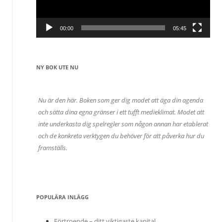
00:00
05:45
NY BOK UTE NU
Nu är den här. Boken som ger dig modet att äga din agenda
och sätta dina egna gränser i ett tufft medieklimat. Modet att
inte underkasta dig spelregler som någon annan har etablerat
och de konkreta verktygen du behöver för att påverka hur du
framställs.
POPULÄRA INLÄGG
Förtroende – ditt viktigaste kapital