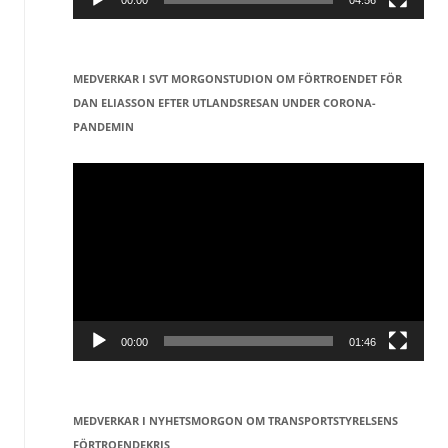
00:00
04:56
MEDVERKAR I SVT MORGONSTUDION OM FÖRTROENDET FÖR
DAN ELIASSON EFTER UTLANDSRESAN UNDER CORONA-
PANDEMIN
Videospelare
00:00
01:46
MEDVERKAR I NYHETSMORGON OM TRANSPORTSTYRELSENS
FÖRTROENDEKRIS