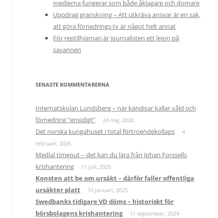
medierna fungerar som både åklagare och domare
Uppdrag granskning – Att utkräva ansvar är en sak,
att göra förnedrings-tv är något helt annat
För reptilhjärnan är journalisten ett lejon på
savannen
SENASTE KOMMENTARERNA
Internatskolan Lundsberg – när kändisar kallar våld och
förnedring ”ensidigt”
24 maj, 2026
Det norska kungahuset i total förtroendekollaps
4
februari, 2026
Medial timeout – det kan du lära från Johan Forssells
krishantering
11 juli, 2025
Konsten att be om ursäkt – därför faller offentliga
ursäkter platt
10 januari, 2025
Swedbanks tidigare VD döms – historiskt för
börsbolagens krishantering
11 september, 2024