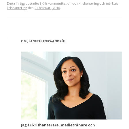
Detta inlägg postades i
Kriskommunikation och krishantering
och märktes
krishantering
den
21 februari, 2010
.
OM JEANETTE FORS-ANDRÉE
Jag är krishanterare, medietränare och