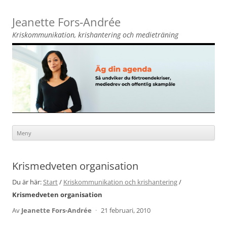
Jeanette Fors‑Andrée
Kriskommunikation, krishantering och medieträning
Meny
Hoppa
till
innehåll
Krismedveten organisation
Du är här:
Start
/
Kriskommunikation och krishantering
/
Krismedveten organisation
Av
Jeanette Fors-Andrée
·
21 februari, 2010