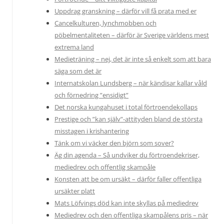
Uppdrag granskning – därför vill få prata med er
Cancelkulturen, lynchmobben och
pöbelmentaliteten – därför är Sverige världens mest
extrema land
Medieträning – nej, det är inte så enkelt som att bara
säga som det är
Internatskolan Lundsberg – när kändisar kallar våld
och förnedring ”ensidigt”
Det norska kungahuset i total förtroendekollaps
Prestige och ”kan själv”-attityden bland de största
misstagen i krishantering
Tänk om vi väcker den björn som sover?
Äg din agenda – Så undviker du förtroendekriser,
mediedrev och offentlig skampåle
Konsten att be om ursäkt – därför faller offentliga
ursäkter platt
Mats Löfvings död kan inte skyllas på mediedrev
Mediedrev och den offentliga skampålens pris – när