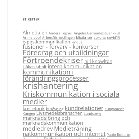
ETIKETTER
Almedalen
Anders Tegnell
Angeles Bermudez-Svankvist
Annie Lööf
corona
covid19
Arbetsförmedlingen
blixtkriser
e-postkommunikation
Findus
fusioner - förvärv - konkurser
Föredrag och utbildningar
Förtroendekriser
hill knowlton
intern kommunikation
Håkan Juholt
kommunikation i
förändringsprocesser
krishantering
Kriskommunikation i sociala
medier
kundrelationer
krisretorik
krisövning
Kungahuset
Livsmedelsbranschen
Kungen
Lundsberg
marknadsföring och
marknadskommunikation
Medieträning
mediedrev
nätkommunikation och internet
Paolo Roberto
Saab