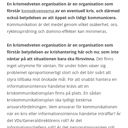
En krismedveten organisation är en organisation som
förstår
konsekvenserna
av en eventuell kris, och därmed
också betydelsen av att öppet och tidigt kommunicera.
Kommunikation är det medel genom vilket osäkerhet, oro,
ryktesspridning och domino-effekter kan minimeras.
En krismedveten organisation är en organisation som
förstår betydelsen av krishantering här och nu; som inte
väntar på att situationen bara ska försvinna.
Det finns
inget utrymme för väntan, för under tiden växer sig
problemet oproportionerligt stort och det blir svårt att
styra tillbaka mot önskade mål. För att snabbt hantera en
informationsintensiv händelse krävs att en
kriskommunikationsplan finns på plats. En sådan
kriskommunikationsplan ska tydligt beskriva
ansvarsfördelningen. Vem ansvarar för kommunikationen
när en kris eller informationsintensiv händelse inträffar? Är
det VDs/Generaldirektörens roll? Är det
informationschefens roll? Är det personalansvariges roll