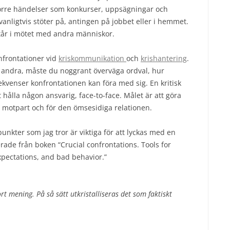
större händelser som konkurser, uppsägningar och
anligtvis stöter på, antingen på jobbet eller i hemmet.
tår i mötet med andra människor.
nfrontationer vid
kriskommunikation
och
krishantering
.
d andra, måste du noggrant överväga ordval, hur
kvenser konfrontationen kan föra med sig. En kritisk
 hålla någon ansvarig, face-to-face. Målet är att göra
din motpart och för den ömsesidiga relationen.
nkter som jag tror är viktiga för att lyckas med en
erade från boken “Crucial confrontations. Tools for
xpectations, and bad behavior.”
rt mening. På så sätt utkristalliseras det som faktiskt