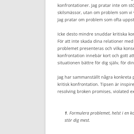
konfrontationer. Jag pratar inte om 
skilsmässor, utan om problem som vi v
Jag pratar om problem som ofta upps
Icke desto mindre snuddar kritiska ko
För att inte skada dina relationer me
problemet presenteras och vilka konse
konfrontation innebär kort och gott att
situationen bättre för dig själv, för 
Jag har sammanställt några konkreta pu
kritisk konfrontation. Tipsen är inspir
resolving broken promises, violated e
1
. Formulera problemet, helst i en ko
stör dig mest.