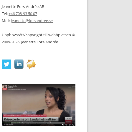
Jeanette Fors-Andrée AB
Tel:
+46 708-93 50 07
Mejl:
jeanette@forsandree.se
Upphovsrätt/copyright till webbplatsen ©
2009-2026: Jeanette Fors-Andrée