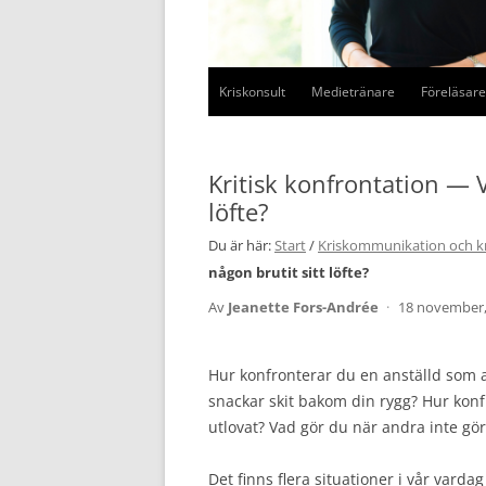
Kriskonsult
Medietränare
Föreläsare
Kritisk konfrontation — V
löfte?
Du är här:
Start
/
Kriskommunikation och kr
någon brutit sitt löfte?
Av
Jeanette Fors-Andrée
·
18 november,
Hur konfronterar du en anställd som a
snackar skit bakom din rygg? Hur kon
utlovat? Vad gör du när andra inte gö
Det finns flera situationer i vår varda