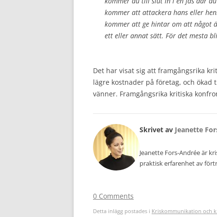
kommer du till slut in i en fas där du
kommer att attackera hans eller henn
kommer att ge hintar om att något ä
ett eller annat sätt. För det mesta b
Det har visat sig att framgångsrika kri
lägre kostnader på företag, och ökad t
vänner. Framgångsrika kritiska konfron
Skrivet av
Jeanette Fo
Jeanette Fors-Andrée är k
praktisk erfarenhet av för
0 Comments
Detta inlägg postades i
Kriskommunikation och k