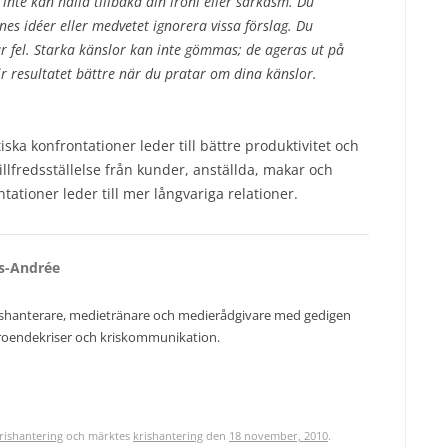
 inte kan hålla tillbaka din ironi eller sarkasm. Du
es idéer eller medvetet ignorera vissa förslag. Du
r fel. Starka känslor kan inte gömmas; de ageras ut på
lir resultatet bättre när du
pratar
om dina känslor.
tiska konfrontationer leder till bättre produktivitet och
illfredsställelse från kunder, anställda, makar och
tationer leder till mer långvariga relationer.
rs-Andrée
rishanterare, medietränare och medierådgivare med gedigen
troendekriser och kriskommunikation.
rishantering
och märktes
krishantering
den
18 november, 2010
.