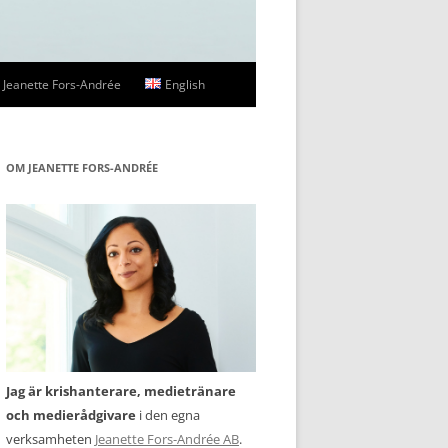
Jeanette Fors-Andrée
English
ssbilder
OM JEANETTE FORS-ANDRÉE
Jag är krishanterare, medietränare
och medierådgivare
i den egna
verksamheten
Jeanette Fors-Andrée AB
.