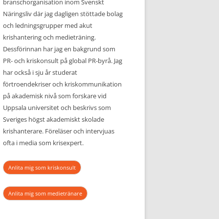
branschorganisation inom Svenskt
Näringsliv där jag dagligen stöttade bolag
och ledningsgrupper med akut
krishantering och medieträning.
Dessförinnan har jag en bakgrund som
PR- och kriskonsult på global PR-byrå. Jag
har också i sju år studerat
förtroendekriser och kriskommunikation
på akademisk nivå som forskare vid
Uppsala universitet och beskrivs som
Sveriges högst akademiskt skolade
krishanterare. Föreläser och intervjuas
ofta i media som krisexpert.
Anlita mig som kriskonsult
Anlita mig som medietränare