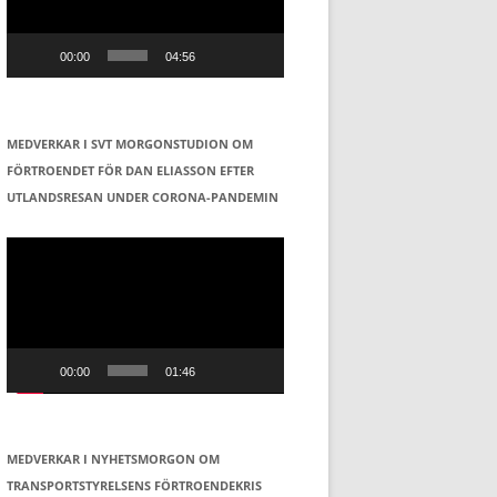
00:00
04:56
MEDVERKAR I SVT MORGONSTUDION OM
FÖRTROENDET FÖR DAN ELIASSON EFTER
UTLANDSRESAN UNDER CORONA-PANDEMIN
Videospelare
00:00
01:46
MEDVERKAR I NYHETSMORGON OM
TRANSPORTSTYRELSENS FÖRTROENDEKRIS