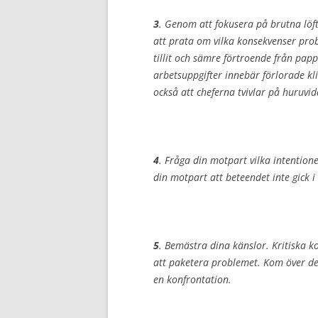
3
. Genom att fokusera på brutna löf
att prata om vilka konsekvenser prob
tillit och sämre förtroende från papp
arbetsuppgifter innebär förlorade kli
också att cheferna tvivlar på huruvi
4
. Fråga din motpart vilka intention
din motpart att beteendet inte gick i
5
. Bemästra dina känslor. Kritiska k
att paketera problemet. Kom över den
en konfrontation.