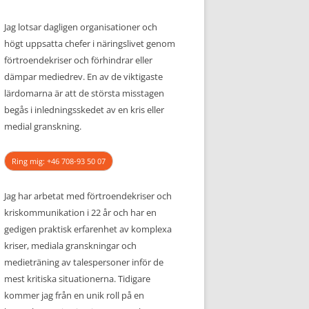
Jag lotsar dagligen organisationer och
högt uppsatta chefer i näringslivet genom
förtroendekriser och förhindrar eller
dämpar mediedrev. En av de viktigaste
lärdomarna är att de största misstagen
begås i inledningsskedet av en kris eller
medial granskning.
Ring mig: +46 708-93 50 07
Jag har arbetat med förtroendekriser och
kriskommunikation i 22 år och har en
gedigen praktisk erfarenhet av komplexa
kriser, mediala granskningar och
medieträning av talespersoner inför de
mest kritiska situationerna. Tidigare
kommer jag från en unik roll på en