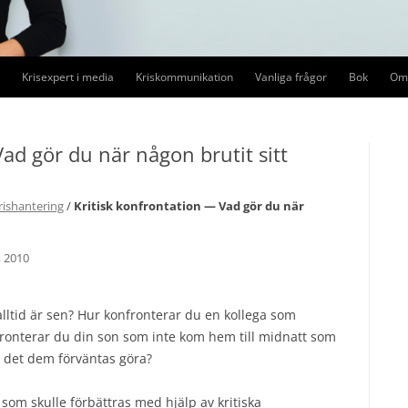
Krisexpert i media
Kriskommunikation
Vanliga frågor
Bok
Om 
Förtroendekriser i media
Kriskommunikation
Pre
ad gör du när någon brutit sitt
Medieträning
Medieträning
Mediedrev
ishantering
/
Kritisk konfrontation — Vad gör du när
Krishantering i sociala medier
 2010
Ledarskap i kris
lltid är sen? Hur konfronterar du en kollega som
fronterar du din son som inte kom hem till midnatt som
r det dem förväntas göra?
g som skulle förbättras med hjälp av kritiska