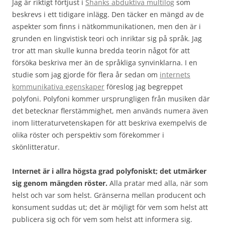
Jag är riktigt förtjust i
Shanks abduktiva multilog
som
beskrevs i ett tidigare inlägg. Den täcker en mängd av de
aspekter som finns i nätkommunikationen, men den är i
grunden en lingvistisk teori och inriktar sig på språk. Jag
tror att man skulle kunna bredda teorin något för att
försöka beskriva mer än de språkliga synvinklarna. I en
studie som jag gjorde för flera år sedan om
internets
kommunikativa egenskaper
föreslog jag begreppet
polyfoni. Polyfoni kommer ursprungligen från musiken där
det betecknar flerstämmighet, men används numera även
inom litteraturvetenskapen för att beskriva exempelvis de
olika röster och perspektiv som förekommer i
skönlitteratur.
Internet är i allra högsta grad polyfoniskt; det utmärker
sig genom mängden röster.
Alla pratar med alla, när som
helst och var som helst. Gränserna mellan producent och
konsument suddas ut; det är möjligt för vem som helst att
publicera sig och för vem som helst att informera sig.