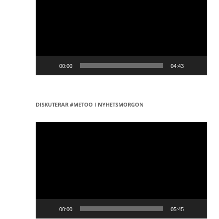
00:00
04:43
DISKUTERAR #METOO I NYHETSMORGON
Videospelare
00:00
05:45