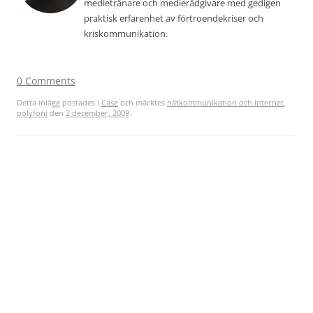
medietränare och medierådgivare med gedigen
praktisk erfarenhet av förtroendekriser och
kriskommunikation.
0 Comments
Detta inlägg postades i
Case
och märktes
nätkommunikation och internet
,
polyfoni
den
2 december, 2009
.