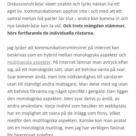
Diskussionstrådar växer snabbt och tycks nästan ha ett
eget liv. Kommunikationen upphör inte i och med att ett
samtal mellan två parter tar slut – andra kan komma in och
nya tanketrådar kan ta vid.
Och trots mängden stämmor,
hörs fortfarande de individuella rösterna.
Jag tycker att kommunikationsmönstret på internet kan
beskrivas som en hybrid mellan monologiska aspekter och
multilogiska aspekter
. På internet lämnar man avtryck efter
sig, på ett monologiskt sätt, utan att behöva vänta på svar.
Svar kommer ändå, men inte nödvändigtvis till sändaren
utan till ständigt andra mottagare. Man delar med sig utan
att behöva förvänta sig något specifikt i gengäld. Däri ligger
den monologiska aspekten. Men svar skrivs ju ändå, av
andra användare. Varje individ som besöker en webbplats
har en möjlighet att svara på de inlägg som finns, vilket
medför den multilogiska aspekten. Kanske kan man pratat
om en monologisk multilog, men jag har verkligen fastnat
för begreppet polyfoni.