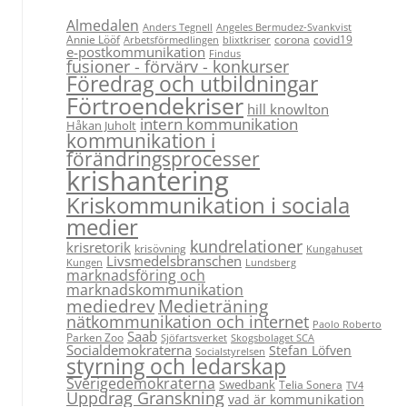
Almedalen
Anders Tegnell
Angeles Bermudez-Svankvist
Annie Lööf
corona
covid19
Arbetsförmedlingen
blixtkriser
e-postkommunikation
Findus
fusioner - förvärv - konkurser
Föredrag och utbildningar
Förtroendekriser
hill knowlton
intern kommunikation
Håkan Juholt
kommunikation i
förändringsprocesser
krishantering
Kriskommunikation i sociala
medier
kundrelationer
krisretorik
krisövning
Kungahuset
Livsmedelsbranschen
Kungen
Lundsberg
marknadsföring och
marknadskommunikation
Medieträning
mediedrev
nätkommunikation och internet
Paolo Roberto
Saab
Parken Zoo
Sjöfartsverket
Skogsbolaget SCA
Socialdemokraterna
Stefan Löfven
Socialstyrelsen
styrning och ledarskap
Sverigedemokraterna
Swedbank
Telia Sonera
TV4
Uppdrag Granskning
vad är kommunikation