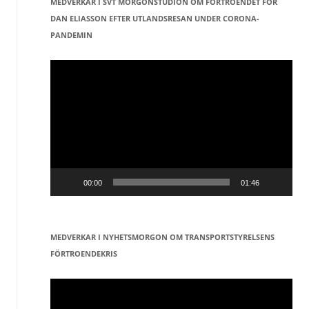
MEDVERKAR I SVT MORGONSTUDION OM FÖRTROENDET FÖR
DAN ELIASSON EFTER UTLANDSRESAN UNDER CORONA-
PANDEMIN
Videospelare
00:00
01:46
MEDVERKAR I NYHETSMORGON OM TRANSPORTSTYRELSENS
FÖRTROENDEKRIS
Videospelare