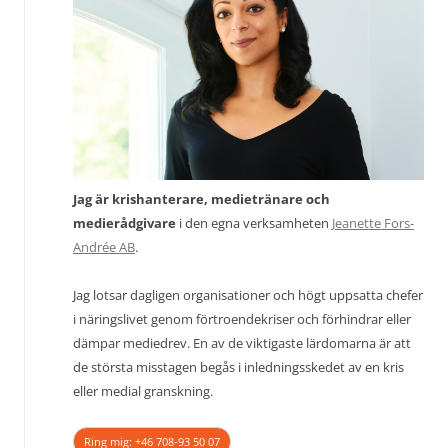
Jag är krishanterare, medietränare och
medierådgivare
i den egna verksamheten
Jeanette Fors-
Andrée AB
.
Jag lotsar dagligen organisationer och högt uppsatta chefer
i näringslivet genom förtroendekriser och förhindrar eller
dämpar mediedrev. En av de viktigaste lärdomarna är att
de största misstagen begås i inledningsskedet av en kris
eller medial granskning.
Ring mig: +46 708-93 50 07