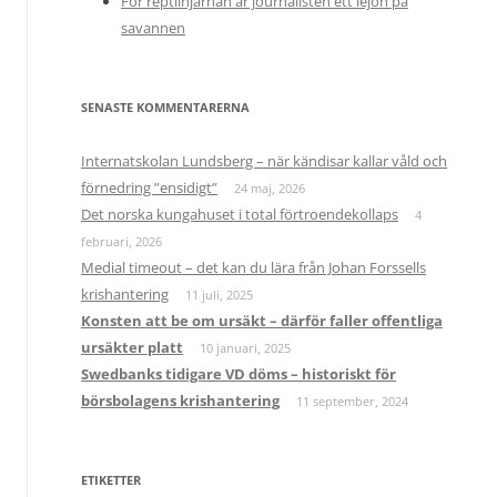
För reptilhjärnan är journalisten ett lejon på
savannen
SENASTE KOMMENTARERNA
Internatskolan Lundsberg – när kändisar kallar våld och
förnedring ”ensidigt”
24 maj, 2026
Det norska kungahuset i total förtroendekollaps
4
februari, 2026
Medial timeout – det kan du lära från Johan Forssells
krishantering
11 juli, 2025
Konsten att be om ursäkt – därför faller offentliga
ursäkter platt
10 januari, 2025
Swedbanks tidigare VD döms – historiskt för
börsbolagens krishantering
11 september, 2024
ETIKETTER