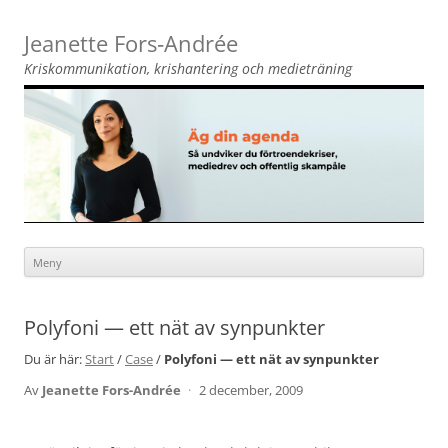
Jeanette Fors‑Andrée
Kriskommunikation, krishantering och medieträning
Meny
Hoppa
till
innehåll
Polyfoni — ett nät av synpunkter
Du är här:
Start
/
Case
/
Polyfoni — ett nät av synpunkter
Av
Jeanette Fors-Andrée
·
2 december, 2009