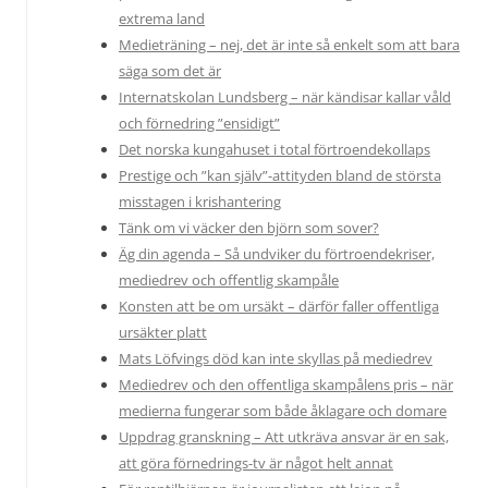
extrema land
Medieträning – nej, det är inte så enkelt som att bara
säga som det är
Internatskolan Lundsberg – när kändisar kallar våld
och förnedring ”ensidigt”
Det norska kungahuset i total förtroendekollaps
Prestige och ”kan själv”-attityden bland de största
misstagen i krishantering
Tänk om vi väcker den björn som sover?
Äg din agenda – Så undviker du förtroendekriser,
mediedrev och offentlig skampåle
Konsten att be om ursäkt – därför faller offentliga
ursäkter platt
Mats Löfvings död kan inte skyllas på mediedrev
Mediedrev och den offentliga skampålens pris – när
medierna fungerar som både åklagare och domare
Uppdrag granskning – Att utkräva ansvar är en sak,
att göra förnedrings-tv är något helt annat