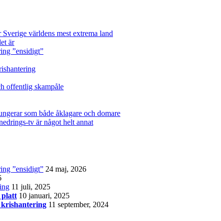
 Sverige världens mest extrema land
et är
ing ”ensidigt”
rishantering
h offentlig skampåle
fungerar som både åklagare och domare
nedrings-tv är något helt annat
ing ”ensidigt”
24 maj, 2026
6
ring
11 juli, 2025
 platt
10 januari, 2025
 krishantering
11 september, 2024