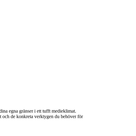
na egna gränser i ett tufft medieklimat.
at och de konkreta verktygen du behöver för