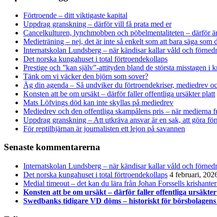
Förtroende – ditt viktigaste kapital
Uppdrag granskning – därför vill få prata med er
Cancelkulturen, lynchmobben och pöbelmentaliteten – därför är
Medieträning – nej, det är inte så enkelt som att bara säga som d
Internatskolan Lundsberg – när kändisar kallar våld och förnedr
Det norska kungahuset i total förtroendekollaps
Prestige och ”kan själv”-attityden bland de största misstagen i k
Tänk om vi väcker den björn som sover?
Äg din agenda – Så undviker du förtroendekriser, mediedrev oc
Konsten att be om ursäkt – därför faller offentliga ursäkter platt
Mats Löfvings död kan inte skyllas på mediedrev
Mediedrev och den offentliga skampålens pris – när medierna 
Uppdrag granskning – Att utkräva ansvar är en sak, att göra för
För reptilhjärnan är journalisten ett lejon på savannen
Senaste kommentarerna
Internatskolan Lundsberg – när kändisar kallar våld och förnedr
Det norska kungahuset i total förtroendekollaps
4 februari, 202
Medial timeout – det kan du lära från Johan Forssells krishante
Konsten att be om ursäkt – därför faller offentliga ursäkter
Swedbanks tidigare VD döms – historiskt för börsbolagens