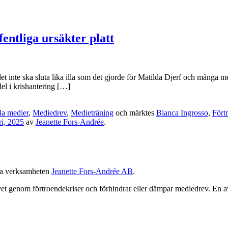
fentliga ursäkter platt
et inte ska sluta lika illa som det gjorde för Matilda Djerf och många m
del i krishantering […]
la medier
,
Mediedrev
,
Medieträning
och märktes
Bianca Ingrosso
,
Fört
ri, 2025
av
Jeanette Fors-Andrée
.
na verksamheten
Jeanette Fors-Andrée AB
.
ivet genom förtroendekriser och förhindrar eller dämpar mediedrev. En av