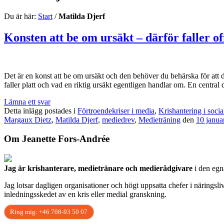
Du är här:
Start
/
Matilda Djerf
Konsten att be om ursäkt – därför faller of
Det är en konst att be om ursäkt och den behöver du behärska för att d
faller platt och vad en riktig ursäkt egentligen handlar om. En central 
Lämna ett svar
Detta inlägg postades i
Förtroendekriser i media
,
Krishantering i socia
Margaux Dietz
,
Matilda Djerf
,
mediedrev
,
Medieträning
den
10 janua
Om Jeanette Fors-Andrée
Jag är krishanterare, medietränare och medierådgivare
i den eg
Jag lotsar dagligen organisationer och högt uppsatta chefer i näringsl
inledningsskedet av en kris eller medial granskning.
Ring mig: +46 708-93 50 07