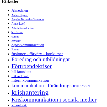
Etiketter
Almedalen
Anders Tegnell
Angeles Bermudez-Svankvist
Annie Lööf
Arbetsförmedlingen
blixtkriser
corona
covid19
e-postkommunikation
Findus
fusioner - förvärv - konkurser
Föredrag och utbildningar
Förtroendekriser
hill knowlton
Håkan Juholt
intern kommunikation
kommunikation i förändringsprocesser
krishantering
Kriskommunikation i sociala medier
krisretorik