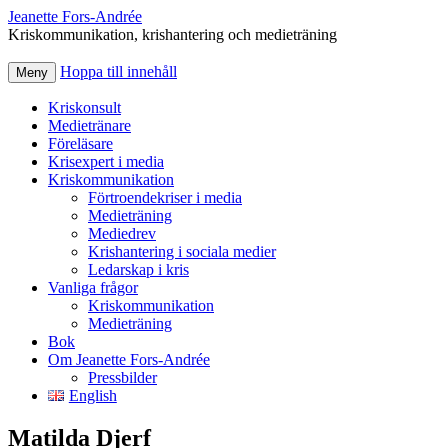
Jeanette Fors‑Andrée
Kriskommunikation, krishantering och medieträning
Hoppa till innehåll
Meny
Kriskonsult
Medietränare
Föreläsare
Krisexpert i media
Kriskommunikation
Förtroendekriser i media
Medieträning
Mediedrev
Krishantering i sociala medier
Ledarskap i kris
Vanliga frågor
Kriskommunikation
Medieträning
Bok
Om Jeanette Fors-Andrée
Pressbilder
English
Matilda Djerf