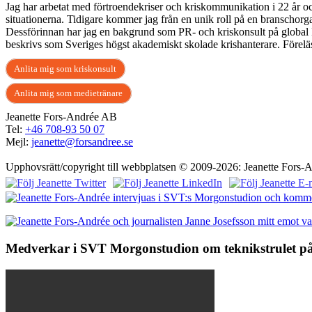
Jag har arbetat med förtroendekriser och kriskommunikation i 22 år oc
situationerna. Tidigare kommer jag från en unik roll på en branschor
Dessförinnan har jag en bakgrund som PR- och kriskonsult på global P
beskrivs som Sveriges högst akademiskt skolade krishanterare. Föreläs
Anlita mig som kriskonsult
Anlita mig som medietränare
Jeanette Fors-Andrée AB
Tel:
+46 708-93 50 07
Mejl:
jeanette@forsandree.se
Upphovsrätt/copyright till webbplatsen © 2009-2026: Jeanette Fors-
Medverkar i SVT Morgonstudion om teknikstrulet på