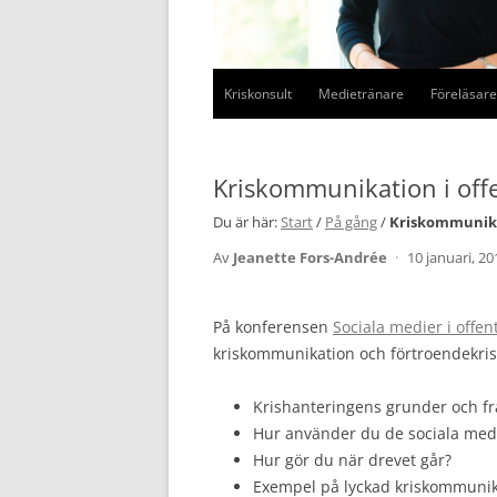
Kriskonsult
Medietränare
Föreläsare
Kriskommunikation i off
Du är här:
Start
/
På gång
/
Kriskommunika
Av
Jeanette Fors-Andrée
·
10 januari, 20
På konferensen
Sociala medier i offen
kriskommunikation och förtroendekris
Krishanteringens grunder och f
Hur använder du de sociala medie
Hur gör du när drevet går?
Exempel på lyckad kriskommunik