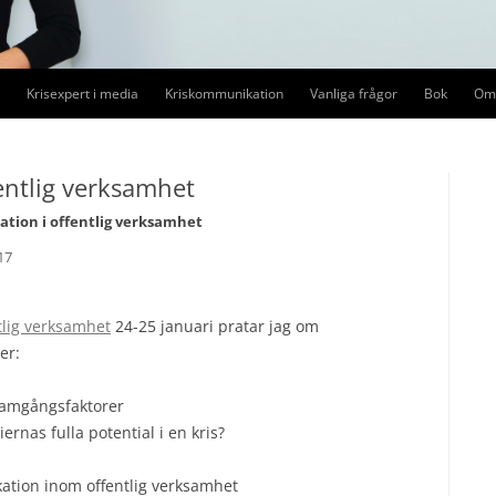
Krisexpert i media
Kriskommunikation
Vanliga frågor
Bok
Om 
Förtroendekriser i media
Kriskommunikation
Pre
entlig verksamhet
Medieträning
Medieträning
tion i offentlig verksamhet
Mediedrev
17
Krishantering i sociala medier
Ledarskap i kris
tlig verksamhet
24-25 januari pratar jag om
er:
ramgångsfaktorer
rnas fulla potential i en kris?
ation inom offentlig verksamhet