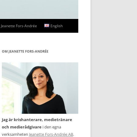
Jeanette Fors-Andrée
English
ssbilder
OM JEANETTE FORS-ANDRÉE
Jag är krishanterare, medietränare
och medierådgivare
i den egna
verksamheten
Jeanette Fors-Andrée AB
.