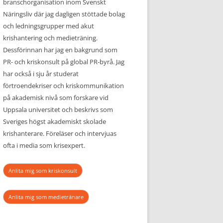
branschorganisation inom Svenskt
Näringsliv där jag dagligen stöttade bolag
och ledningsgrupper med akut
krishantering och medieträning.
Dessförinnan har jag en bakgrund som
PR- och kriskonsult på global PR-byrå. Jag
har också i sju år studerat
förtroendekriser och kriskommunikation
på akademisk nivå som forskare vid
Uppsala universitet och beskrivs som
Sveriges högst akademiskt skolade
krishanterare. Föreläser och intervjuas
ofta i media som krisexpert.
Anlita mig som kriskonsult
Anlita mig som medietränare