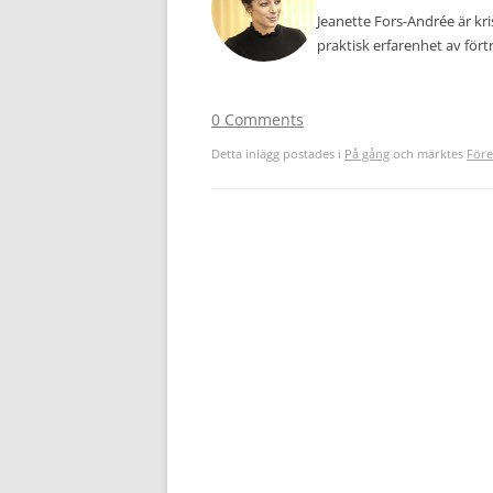
Jeanette Fors-Andrée är k
praktisk erfarenhet av för
0 Comments
Detta inlägg postades i
På gång
och märktes
Före