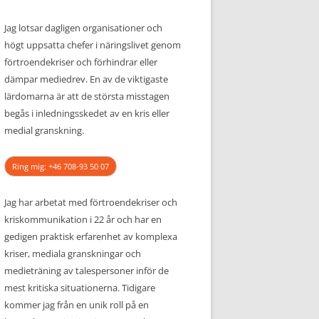
Jag lotsar dagligen organisationer och
högt uppsatta chefer i näringslivet genom
förtroendekriser och förhindrar eller
dämpar mediedrev. En av de viktigaste
lärdomarna är att de största misstagen
begås i inledningsskedet av en kris eller
medial granskning.
Ring mig: +46 708-93 50 07
Jag har arbetat med förtroendekriser och
kriskommunikation i 22 år och har en
gedigen praktisk erfarenhet av komplexa
kriser, mediala granskningar och
medieträning av talespersoner inför de
mest kritiska situationerna. Tidigare
kommer jag från en unik roll på en