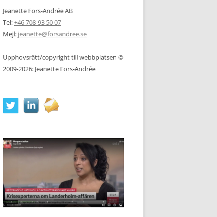
Jeanette Fors-Andrée AB
Tel:
+46 708-93 50 07
Mejl:
jeanette@forsandree.se
Upphovsrätt/copyright till webbplatsen ©
2009-2026: Jeanette Fors-Andrée