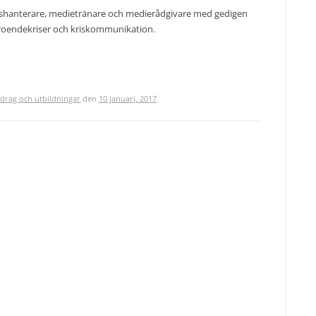
rishanterare, medietränare och medierådgivare med gedigen
troendekriser och kriskommunikation.
drag och utbildningar
den
10 januari, 2017
.