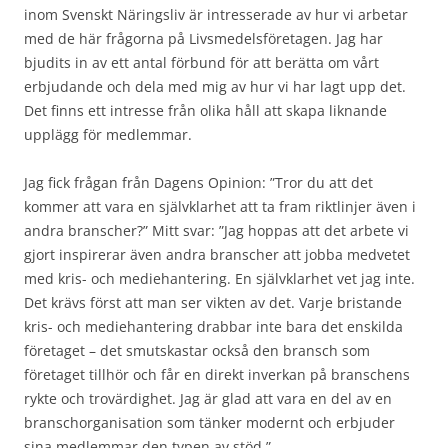
inom Svenskt Näringsliv är intresserade av hur vi arbetar
med de här frågorna på Livsmedelsföretagen. Jag har
bjudits in av ett antal förbund för att berätta om vårt
erbjudande och dela med mig av hur vi har lagt upp det.
Det finns ett intresse från olika håll att skapa liknande
upplägg för medlemmar.
Jag fick frågan från Dagens Opinion: ”Tror du att det
kommer att vara en självklarhet att ta fram riktlinjer även i
andra branscher?” Mitt svar: ”Jag hoppas att det arbete vi
gjort inspirerar även andra branscher att jobba medvetet
med kris- och mediehantering. En självklarhet vet jag inte.
Det krävs först att man ser vikten av det. Varje bristande
kris- och mediehantering drabbar inte bara det enskilda
företaget – det smutskastar också den bransch som
företaget tillhör och får en direkt inverkan på branschens
rykte och trovärdighet. Jag är glad att vara en del av en
branschorganisation som tänker modernt och erbjuder
sina medlemmar den typen av stöd.”