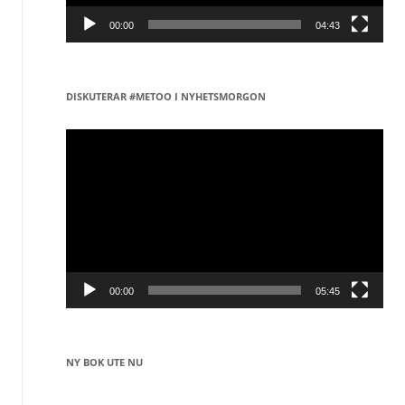
00:00
04:43
DISKUTERAR #METOO I NYHETSMORGON
Videospelare
00:00
05:45
NY BOK UTE NU