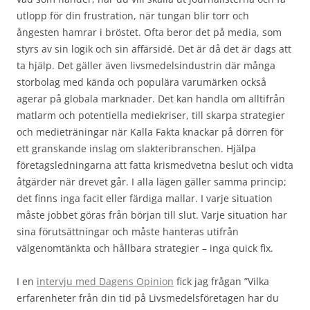
utlopp för din frustration, när tungan blir torr och
ångesten hamrar i bröstet. Ofta beror det på media, som
styrs av sin logik och sin affärsidé. Det är då det är dags att
ta hjälp. Det gäller även livsmedelsindustrin där många
storbolag med kända och populära varumärken också
agerar på globala marknader. Det kan handla om alltifrån
matlarm och potentiella mediekriser, till skarpa strategier
och medieträningar när Kalla Fakta knackar på dörren för
ett granskande inslag om slakteribranschen. Hjälpa
företagsledningarna att fatta krismedvetna beslut och vidta
åtgärder när drevet går. I alla lägen gäller samma princip;
det finns inga facit eller färdiga mallar. I varje situation
måste jobbet göras från början till slut. Varje situation har
sina förutsättningar och måste hanteras utifrån
välgenomtänkta och hållbara strategier – inga quick fix.
I en
intervju med Dagens Opinion
fick jag frågan ”Vilka
erfarenheter från din tid på Livsmedelsföretagen har du