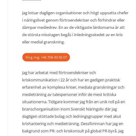
Jag lotsar dagligen organisationer och högt uppsatta chefer
i näringslivet genom förtroendekriser och förhindrar eller
dämpar mediedrev. En av de viktigaste lärdomarna är att
de största misstagen begås i inledningsskedet av en kris
eller medial granskning.
Ring mig: +46 708-93 50 07
Jag har arbetat med förtroendekriser och
kriskommunikation i 22 år och har en gedigen praktisk
erfarenhet av komplexa kriser, mediala granskningar och
medieträning av talespersoner inför de mest kritiska
situationerna. Tidigare kommer jag från en unik roll på en
branschorganisation inom Svenskt Näringsliv där jag
dagligen stöttade bolag och ledningsgrupper med akut
krishantering och medieträning. Dessförinnan har jag en
bakgrund som PR- och kriskonsult på global PR-byrå. Jag