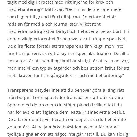
tagit med dig i arbetet med riktlinjerna för kris- och
mediehantering?” Mitt svar: ”Det finns flera erfarenheter
som ligger till grund för riktlinjerna. En erfarenhet är
rädslan för media och journalister, vilket rent
mediedramaturgiskt är farligt och behöver arbetas bort. En
annan viktig erfarenhet är behovet av utifrånperspektivet.
De allra flesta förstår att transparens är viktigt, men inte
hur transparens ska yttra sig i en specifik situation. De allra
flesta förstår att handlingskraft är viktigt för att visa ansvar,
men inte vilken typ av åtgärder och beslut som krävs för att
möta kraven för framgångsrik kris- och mediehantering.”
Transparens betyder inte att du behöver göra allting rätt
från början. För mig betyder transparens att du ska vara
öppen med de problem du stöter på och i vilken takt du
har för avsikt att åtgärda dem. Fatta krismedvetna beslut.
De affärer du inte vill berätta om öppet, ska du heller inte
genomföra. Att vilja mörka baksidan av en affär bör ge
tydliga signaler om att något inte går rätt till. Du kan aldrig