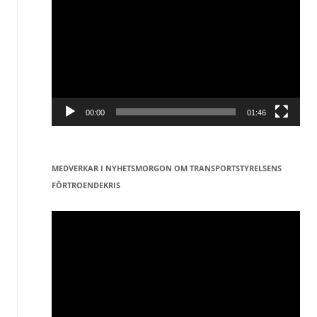
00:00
01:46
MEDVERKAR I NYHETSMORGON OM TRANSPORTSTYRELSENS
FÖRTROENDEKRIS
Videospelare