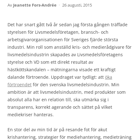
Av
Jeanette Fors-Andrée
·
26 augusti, 2015
Det har snart gått två år sedan jag första gången träffade
styrelsen för Livsmedelsföretagen, bransch- och
arbetsgivarorganisationen för Sveriges fjärde största
industri. Min roll som anställd kris- och medierådgivare för
livsmedelsindustrin skapades av Livsmedelsföretagens
styrelse och VD som ett direkt resultat av
hästköttskandalen – mätningarna visade ett kraftigt
dalande förtroende. Uppdraget var tydligt: att
öka
förtroendet
för den svenska livsmedelsindustrin. Min
ambition är att livsmedelsindustrin, med produkter som
absolut alla har en relation till, ska utmärka sig i
transparens, korrekt agerande och sättet på vilket
mediekriser hanteras.
En stor del av min tid är på resande fot för akut
krishantering, strategier för mediehantering, medieträning