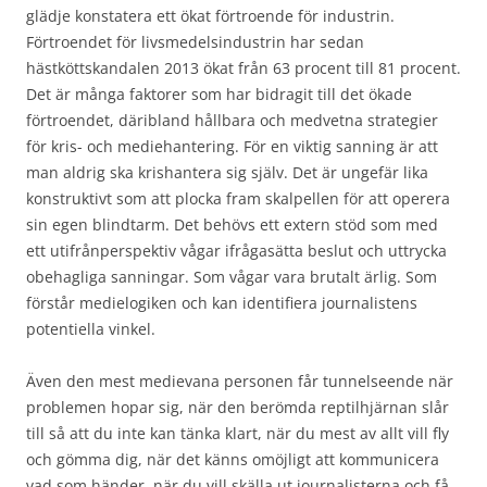
glädje konstatera ett ökat förtroende för industrin.
Förtroendet för livsmedelsindustrin har sedan
hästköttskandalen 2013 ökat från 63 procent till 81 procent.
Det är många faktorer som har bidragit till det ökade
förtroendet, däribland hållbara och medvetna strategier
för kris- och mediehantering. För en viktig sanning är att
man aldrig ska krishantera sig själv. Det är ungefär lika
konstruktivt som att plocka fram skalpellen för att operera
sin egen blindtarm. Det behövs ett extern stöd som med
ett utifrånperspektiv vågar ifrågasätta beslut och uttrycka
obehagliga sanningar. Som vågar vara brutalt ärlig. Som
förstår medielogiken och kan identifiera journalistens
potentiella vinkel.
Även den mest medievana personen får tunnelseende när
problemen hopar sig, när den berömda reptilhjärnan slår
till så att du inte kan tänka klart, när du mest av allt vill fly
och gömma dig, när det känns omöjligt att kommunicera
vad som händer, när du vill skälla ut journalisterna och få