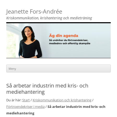
Jeanette Fors‑Andrée
Kriskommunikation, krishantering och medieträning
Meny
Hoppa
till
innehåll
Så arbetar industrin med kris- och
mediehantering
Du är här:
Start
/
Kriskommunikation och krishantering
/
Förtroendekriser i media
/
Så arbetar industrin med kris- och
mediehantering