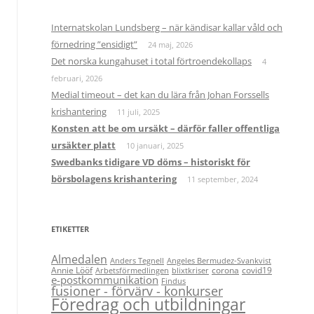
Internatskolan Lundsberg – när kändisar kallar våld och
förnedring ”ensidigt”
24 maj, 2026
Det norska kungahuset i total förtroendekollaps
4
februari, 2026
Medial timeout – det kan du lära från Johan Forssells
krishantering
11 juli, 2025
Konsten att be om ursäkt – därför faller offentliga
ursäkter platt
10 januari, 2025
Swedbanks tidigare VD döms – historiskt för
börsbolagens krishantering
11 september, 2024
ETIKETTER
Almedalen
Anders Tegnell
Angeles Bermudez-Svankvist
Annie Lööf
corona
covid19
Arbetsförmedlingen
blixtkriser
e-postkommunikation
Findus
fusioner - förvärv - konkurser
Föredrag och utbildningar