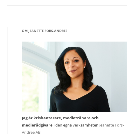
OM JEANETTE FORS-ANDRÉE
Jag är krishanterare, medietränare och
medierådgivare
i den egna verksamheten
Jeanette Fors-
Andrée AB
.