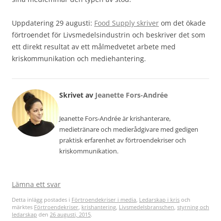
Uppdatering 29 augusti:
Food Supply skriver
om det ökade
förtroendet för Livsmedelsindustrin och beskriver det som
ett direkt resultat av ett målmedvetet arbete med
kriskommunikation och mediehantering.
Skrivet av
Jeanette Fors-Andrée
Jeanette Fors-Andrée är krishanterare,
medietränare och medierådgivare med gedigen
praktisk erfarenhet av förtroendekriser och
kriskommunikation.
Lämna ett svar
Detta inlägg postades i
Förtroendekriser i media
,
Ledarskap i kris
och
märktes
Förtroendekriser
,
krishantering
,
Livsmedelsbranschen
,
styrning och
ledarskap
den
26 augusti, 2015
.