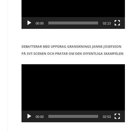
00:00
02:13
DEBATTERAR MED UPPDRAG GRANSKNINGS JANNE JOSEFSSON
PÅ SVT-SCENEN OCH PRATAR OM DEN OFFENTLIGA SKAMPÅLEN
Videospelare
00:00
02:53