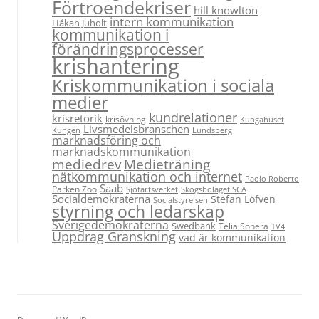
Förtroendekriser
hill knowlton
intern kommunikation
Håkan Juholt
kommunikation i
förändringsprocesser
krishantering
Kriskommunikation i sociala
medier
kundrelationer
krisretorik
krisövning
Kungahuset
Livsmedelsbranschen
Kungen
Lundsberg
marknadsföring och
marknadskommunikation
Medieträning
mediedrev
nätkommunikation och internet
Paolo Roberto
Saab
Parken Zoo
Sjöfartsverket
Skogsbolaget SCA
Socialdemokraterna
Stefan Löfven
Socialstyrelsen
styrning och ledarskap
Sverigedemokraterna
Swedbank
Telia Sonera
TV4
Uppdrag Granskning
vad är kommunikation