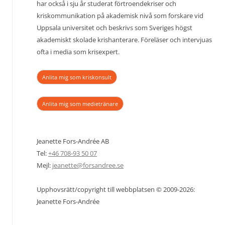
har också i sju år studerat förtroendekriser och
kriskommunikation på akademisk nivå som forskare vid
Uppsala universitet och beskrivs som Sveriges högst
akademiskt skolade krishanterare. Föreläser och intervjuas
ofta i media som krisexpert.
Anlita mig som kriskonsult
Anlita mig som medietränare
Jeanette Fors-Andrée AB
Tel:
+46 708-93 50 07
Mejl:
jeanette@forsandree.se
Upphovsrätt/copyright till webbplatsen © 2009-2026:
Jeanette Fors-Andrée