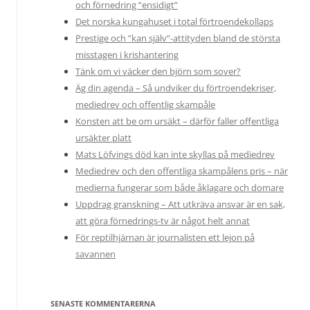
och förnedring ”ensidigt”
Det norska kungahuset i total förtroendekollaps
Prestige och ”kan själv”-attityden bland de största
misstagen i krishantering
Tänk om vi väcker den björn som sover?
Äg din agenda – Så undviker du förtroendekriser,
mediedrev och offentlig skampåle
Konsten att be om ursäkt – därför faller offentliga
ursäkter platt
Mats Löfvings död kan inte skyllas på mediedrev
Mediedrev och den offentliga skampålens pris – när
medierna fungerar som både åklagare och domare
Uppdrag granskning – Att utkräva ansvar är en sak,
att göra förnedrings-tv är något helt annat
För reptilhjärnan är journalisten ett lejon på
savannen
SENASTE KOMMENTARERNA