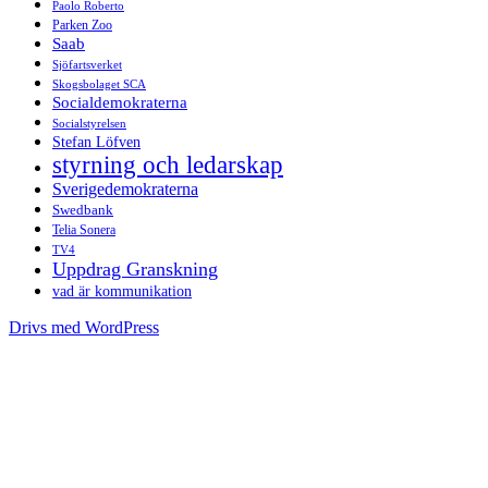
Paolo Roberto
Parken Zoo
Saab
Sjöfartsverket
Skogsbolaget SCA
Socialdemokraterna
Socialstyrelsen
Stefan Löfven
styrning och ledarskap
Sverigedemokraterna
Swedbank
Telia Sonera
TV4
Uppdrag Granskning
vad är kommunikation
Drivs med WordPress