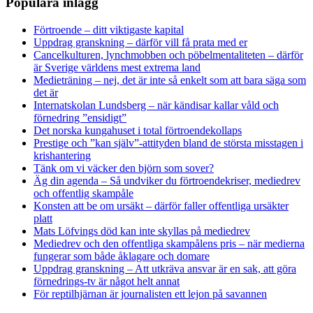
Populära inlägg
Förtroende – ditt viktigaste kapital
Uppdrag granskning – därför vill få prata med er
Cancelkulturen, lynchmobben och pöbelmentaliteten – därför
är Sverige världens mest extrema land
Medieträning – nej, det är inte så enkelt som att bara säga som
det är
Internatskolan Lundsberg – när kändisar kallar våld och
förnedring ”ensidigt”
Det norska kungahuset i total förtroendekollaps
Prestige och ”kan själv”-attityden bland de största misstagen i
krishantering
Tänk om vi väcker den björn som sover?
Äg din agenda – Så undviker du förtroendekriser, mediedrev
och offentlig skampåle
Konsten att be om ursäkt – därför faller offentliga ursäkter
platt
Mats Löfvings död kan inte skyllas på mediedrev
Mediedrev och den offentliga skampålens pris – när medierna
fungerar som både åklagare och domare
Uppdrag granskning – Att utkräva ansvar är en sak, att göra
förnedrings-tv är något helt annat
För reptilhjärnan är journalisten ett lejon på savannen