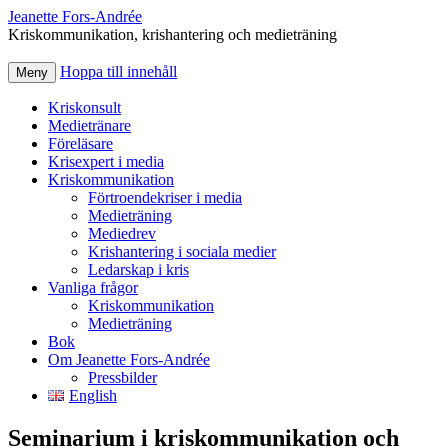
Jeanette Fors‑Andrée
Kriskommunikation, krishantering och medieträning
Hoppa till innehåll
Meny
Kriskonsult
Medietränare
Föreläsare
Krisexpert i media
Kriskommunikation
Förtroendekriser i media
Medieträning
Mediedrev
Krishantering i sociala medier
Ledarskap i kris
Vanliga frågor
Kriskommunikation
Medieträning
Bok
Om Jeanette Fors-Andrée
Pressbilder
English
Seminarium i kriskommunikation och