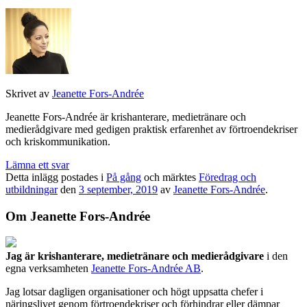
Skrivet av
Jeanette Fors-Andrée
Jeanette Fors-Andrée är krishanterare, medietränare och
medierådgivare med gedigen praktisk erfarenhet av förtroendekriser
och kriskommunikation.
Lämna ett svar
Detta inlägg postades i
På gång
och märktes
Föredrag och
utbildningar
den
3 september, 2019
av
Jeanette Fors-Andrée
.
Om Jeanette Fors-Andrée
Jag är krishanterare, medietränare och medierådgivare
i den
egna verksamheten
Jeanette Fors-Andrée AB
.
Jag lotsar dagligen organisationer och högt uppsatta chefer i
näringslivet genom förtroendekriser och förhindrar eller dämpar