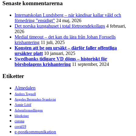
Senaste kommentarerna
Internatskolan Lundsberg – när kändisar kallar våld och
förnedring ”ensidigt”
24 maj, 2026
Det norska kungahuset i total förtroendekollaps
4 februari,
2026
Medial timeout – det kan du lära från Johan Forssells
krishantering
11 juli, 2025
Konsten att be om ursäkt – därför faller offentliga
ursäkter platt
10 januari, 2025
Swedbanks tidigare VD döms – historiskt för
börsbolagens krishantering
11 september, 2024
Etiketter
Almedalen
Anders Tegnell
Angeles Bermudez-Svankvist
Annie Lööf
Arbetsförmedlingen
blixtkriser
corona
covid19
e-postkommunikation