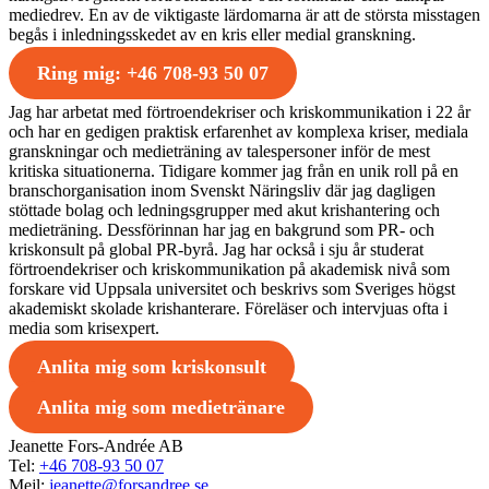
mediedrev. En av de viktigaste lärdomarna är att de största misstagen
begås i inledningsskedet av en kris eller medial granskning.
Ring mig: +46 708-93 50 07
Jag har arbetat med förtroendekriser och kriskommunikation i 22 år
och har en gedigen praktisk erfarenhet av komplexa kriser, mediala
granskningar och medieträning av talespersoner inför de mest
kritiska situationerna. Tidigare kommer jag från en unik roll på en
branschorganisation inom Svenskt Näringsliv där jag dagligen
stöttade bolag och ledningsgrupper med akut krishantering och
medieträning. Dessförinnan har jag en bakgrund som PR- och
kriskonsult på global PR-byrå. Jag har också i sju år studerat
förtroendekriser och kriskommunikation på akademisk nivå som
forskare vid Uppsala universitet och beskrivs som Sveriges högst
akademiskt skolade krishanterare. Föreläser och intervjuas ofta i
media som krisexpert.
Anlita mig som kriskonsult
Anlita mig som medietränare
Jeanette Fors-Andrée AB
Tel:
+46 708-93 50 07
Mejl:
jeanette@forsandree.se