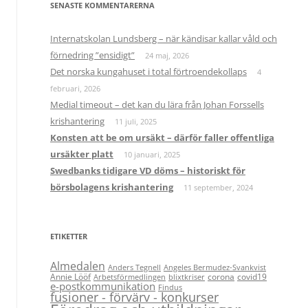
SENASTE KOMMENTARERNA
Internatskolan Lundsberg – när kändisar kallar våld och
förnedring ”ensidigt”
24 maj, 2026
Det norska kungahuset i total förtroendekollaps
4
februari, 2026
Medial timeout – det kan du lära från Johan Forssells
krishantering
11 juli, 2025
Konsten att be om ursäkt – därför faller offentliga
ursäkter platt
10 januari, 2025
Swedbanks tidigare VD döms – historiskt för
börsbolagens krishantering
11 september, 2024
ETIKETTER
Almedalen
Anders Tegnell
Angeles Bermudez-Svankvist
Annie Lööf
corona
covid19
Arbetsförmedlingen
blixtkriser
e-postkommunikation
Findus
fusioner - förvärv - konkurser