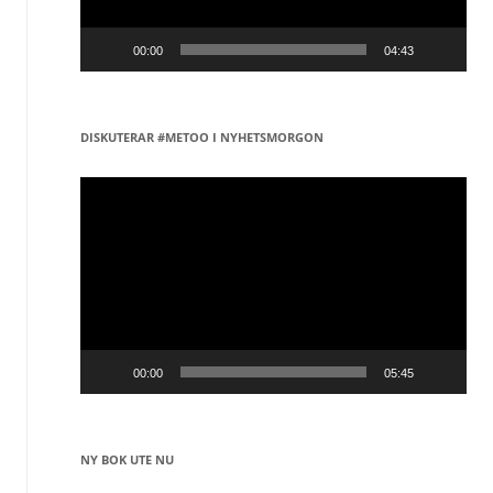
00:00
04:43
DISKUTERAR #METOO I NYHETSMORGON
Videospelare
00:00
05:45
NY BOK UTE NU