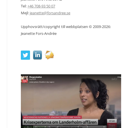
Tel:
+46 708-93 50 07
Mejl:
jeanette@forsandree.se
Upphovsrätt/copyright till webbplatsen © 2009-2026:
Jeanette Fors-Andrée