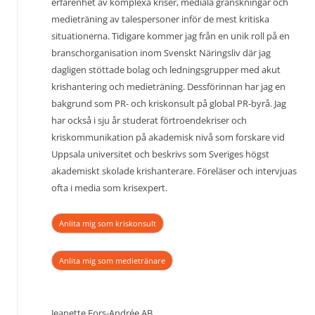
erfarenhet av komplexa kriser, mediala granskningar och
medieträning av talespersoner inför de mest kritiska
situationerna. Tidigare kommer jag från en unik roll på en
branschorganisation inom Svenskt Näringsliv där jag
dagligen stöttade bolag och ledningsgrupper med akut
krishantering och medieträning. Dessförinnan har jag en
bakgrund som PR- och kriskonsult på global PR-byrå. Jag
har också i sju år studerat förtroendekriser och
kriskommunikation på akademisk nivå som forskare vid
Uppsala universitet och beskrivs som Sveriges högst
akademiskt skolade krishanterare. Föreläser och intervjuas
ofta i media som krisexpert.
Anlita mig som kriskonsult
Anlita mig som medietränare
Jeanette Fors-Andrée AB