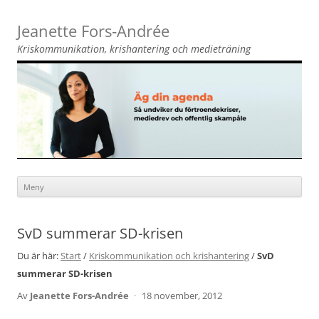
Jeanette Fors‑Andrée
Kriskommunikation, krishantering och medieträning
Meny
Hoppa
till
innehåll
SvD summerar SD-krisen
Du är här:
Start
/
Kriskommunikation och krishantering
/
SvD
summerar SD-krisen
Av
Jeanette Fors-Andrée
·
18 november, 2012