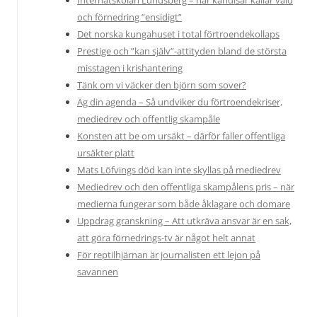
och förnedring ”ensidigt”
Det norska kungahuset i total förtroendekollaps
Prestige och ”kan själv”-attityden bland de största
misstagen i krishantering
Tänk om vi väcker den björn som sover?
Äg din agenda – Så undviker du förtroendekriser,
mediedrev och offentlig skampåle
Konsten att be om ursäkt – därför faller offentliga
ursäkter platt
Mats Löfvings död kan inte skyllas på mediedrev
Mediedrev och den offentliga skampålens pris – när
medierna fungerar som både åklagare och domare
Uppdrag granskning – Att utkräva ansvar är en sak,
att göra förnedrings-tv är något helt annat
För reptilhjärnan är journalisten ett lejon på
savannen