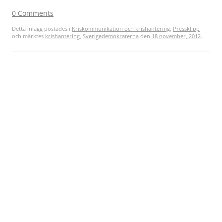
0 Comments
Detta inlägg postades i
Kriskommunikation och krishantering
,
Pressklipp
och märktes
krishantering
,
Sverigedemokraterna
den
18 november, 2012
.