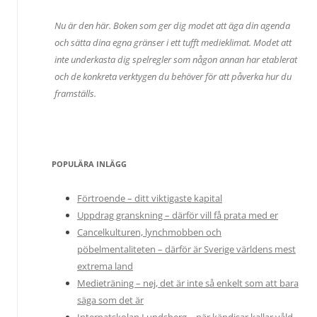
Nu är den här. Boken som ger dig modet att äga din agenda
och sätta dina egna gränser i ett tufft medieklimat. Modet att
inte underkasta dig spelregler som någon annan har etablerat
och de konkreta verktygen du behöver för att påverka hur du
framställs.
POPULÄRA INLÄGG
Förtroende – ditt viktigaste kapital
Uppdrag granskning – därför vill få prata med er
Cancelkulturen, lynchmobben och
pöbelmentaliteten – därför är Sverige världens mest
extrema land
Medieträning – nej, det är inte så enkelt som att bara
säga som det är
Internatskolan Lundsberg – när kändisar kallar våld