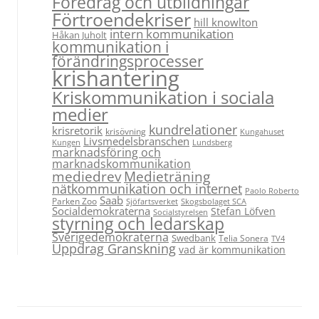
Föredrag och utbildningar
Förtroendekriser
hill knowlton
intern kommunikation
Håkan Juholt
kommunikation i
förändringsprocesser
krishantering
Kriskommunikation i sociala
medier
kundrelationer
krisretorik
krisövning
Kungahuset
Livsmedelsbranschen
Kungen
Lundsberg
marknadsföring och
marknadskommunikation
Medieträning
mediedrev
nätkommunikation och internet
Paolo Roberto
Saab
Parken Zoo
Sjöfartsverket
Skogsbolaget SCA
Socialdemokraterna
Stefan Löfven
Socialstyrelsen
styrning och ledarskap
Sverigedemokraterna
Swedbank
Telia Sonera
TV4
Uppdrag Granskning
vad är kommunikation