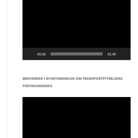
Videospelare
00:00
01:46
MEDVERKAR I NYHETSMORGON OM TRANSPORTSTYRELSENS
FÖRTROENDEKRIS
Videospelare