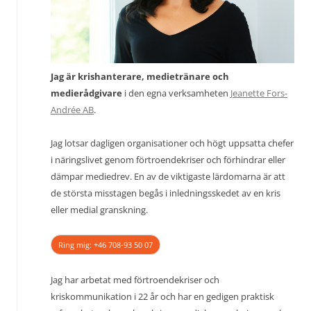
Jag är krishanterare, medietränare och
medierådgivare
i den egna verksamheten
Jeanette Fors-
Andrée AB
.
Jag lotsar dagligen organisationer och högt uppsatta chefer
i näringslivet genom förtroendekriser och förhindrar eller
dämpar mediedrev. En av de viktigaste lärdomarna är att
de största misstagen begås i inledningsskedet av en kris
eller medial granskning.
Ring mig: +46 708-93 50 07
Jag har arbetat med förtroendekriser och
kriskommunikation i 22 år och har en gedigen praktisk