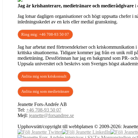
Jag är krishanterare, medietränare och medierådgivare
i
Jag lotsar dagligen organisationer och högt uppsatta chefer i 
inledningsskedet av en kris eller medial granskning.
Ring mig: +46 708-93 50 07
Jag har arbetat med förtroendekriser och kriskommunikation i 
kritiska situationerna. Tidigare kommer jag från en unik roll
medieträning. Dessförinnan har jag en bakgrund som PR- och k
Uppsala universitet och beskrivs som Sveriges högst akademisk
Anlita mig som kriskonsult
Anlita mig som medietränare
Jeanette Fors-Andrée AB
Tel:
+46 708-93 50 07
Mejl:
jeanette@forsandree.se
Upphovsrätt/copyright till webbplatsen © 2009-2026: Jeanett