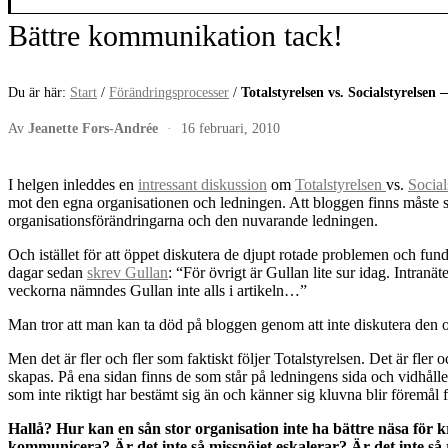
Bättre kommunikation tack!
Du är här:
Start
/
Förändringsprocesser
/
Totalstyrelsen vs. Socialstyrelse
Av
Jeanette Fors-Andrée
·
16 februari, 2010
I helgen inleddes en
intressant diskussion
om
Totalstyrelsen
vs.
Social
mot den egna organisationen och ledningen. Att bloggen finns måste s
organisationsförändringarna och den nuvarande ledningen.
Och istället för att öppet diskutera de djupt rotade problemen och fun
dagar sedan
skrev Gullan
: “För övrigt är Gullan lite sur idag. Intranä
veckorna nämndes Gullan inte alls i artikeln…”
Man tror att man kan ta död på bloggen genom att inte diskutera den o
Men det är fler och fler som faktiskt följer Totalstyrelsen. Det är fler
skapas. På ena sidan finns de som står på ledningens sida och vidhåller 
som inte riktigt har bestämt sig än och känner sig kluvna blir föremål 
Hallå? Hur kan en sån stor organisation inte ha bättre näsa för 
kommunicera? Är det inte så missnöjet eskalerar? Är det inte så 