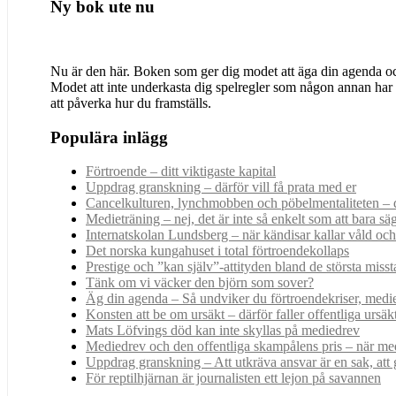
Ny bok ute nu
Nu är den här. Boken som ger dig modet att äga din agenda och 
Modet att inte underkasta dig spelregler som någon annan har
att påverka hur du framställs.
Populära inlägg
Förtroende – ditt viktigaste kapital
Uppdrag granskning – därför vill få prata med er
Cancelkulturen, lynchmobben och pöbelmentaliteten – d
Medieträning – nej, det är inte så enkelt som att bara sä
Internatskolan Lundsberg – när kändisar kallar våld och
Det norska kungahuset i total förtroendekollaps
Prestige och ”kan själv”-attityden bland de största misst
Tänk om vi väcker den björn som sover?
Äg din agenda – Så undviker du förtroendekriser, medi
Konsten att be om ursäkt – därför faller offentliga ursäkt
Mats Löfvings död kan inte skyllas på mediedrev
Mediedrev och den offentliga skampålens pris – när m
Uppdrag granskning – Att utkräva ansvar är en sak, att g
För reptilhjärnan är journalisten ett lejon på savannen