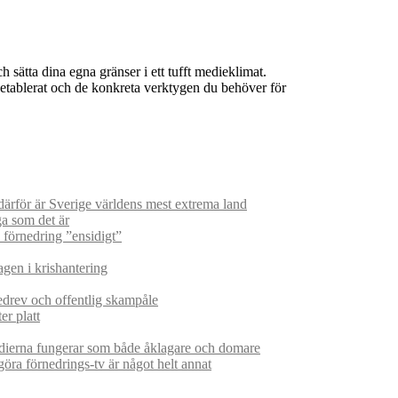
sätta dina egna gränser i ett tufft medieklimat.
 etablerat och de konkreta verktygen du behöver för
ärför är Sverige världens mest extrema land
ga som det är
 förnedring ”ensidigt”
agen i krishantering
edrev och offentlig skampåle
er platt
edierna fungerar som både åklagare och domare
öra förnedrings-tv är något helt annat