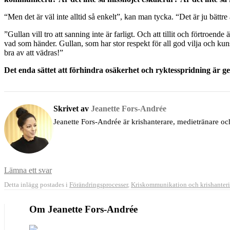
“Men det är väl inte alltid så enkelt”, kan man tycka. “Det är ju bättre
”Gullan vill tro att sanning inte är farligt. Och att tillit och förtroe
vad som händer. Gullan, som har stor respekt för all god vilja och kun
bra av att vädras!”
Det enda sättet att förhindra osäkerhet och ryktesspridning är
Skrivet av
Jeanette Fors-Andrée
Jeanette Fors-Andrée är krishanterare, medietränare o
Lämna ett svar
Detta inlägg postades i
Förändringsprocesser
,
Kriskommunikation och krishanter
Om Jeanette Fors-Andrée