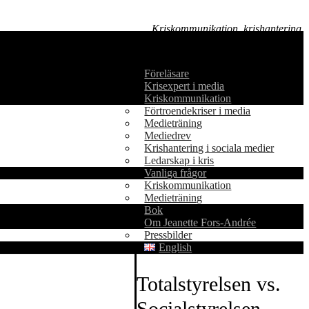
Kriskommunikation, krishantering
och medieträning
Föreläsare
Krisexpert i media
Kriskommunikation
Förtroendekriser i media
Medieträning
Mediedrev
Krishantering i sociala medier
Ledarskap i kris
Vanliga frågor
Kriskommunikation
Medieträning
Bok
Om Jeanette Fors-Andrée
Pressbilder
English
Totalstyrelsen vs.
Socialstyrelsen —