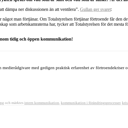
 att dämpa ner diskussionen än att ventilera”.
Gullan ger svaret
:
nde är något man förtjänar. Om Totalstyrelsen förtjänar förtroende får de
skap som arbetskamraterna har, tycker att Totalstyrelsen för det mesta f
 genom tidig och öppen kommunikation!
ch medierådgivare med gedigen praktisk erfarenhet av förtroendekriser
ing
och märktes
intern kommunikation
,
kommunikation i förändringsprocesser
,
kri