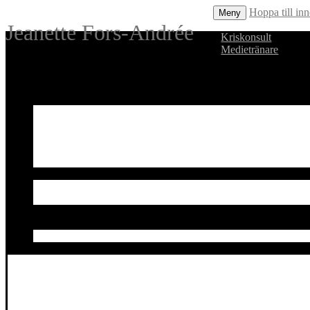
Hoppa till inn
Meny
Jeanette Fors‑Andrée
Kriskonsult
Medietränare