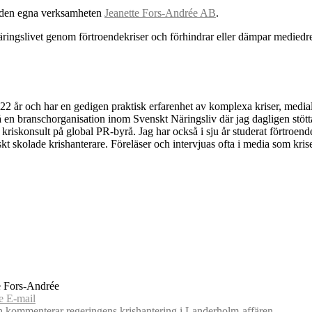
 den egna verksamheten
Jeanette Fors-Andrée AB
.
näringslivet genom förtroendekriser och förhindrar eller dämpar mediedre
22 år och har en gedigen praktisk erfarenhet av komplexa kriser, media
 på en branschorganisation inom Svenskt Näringsliv där jag dagligen stö
riskonsult på global PR-byrå. Jag har också i sju år studerat förtroe
t skolade krishanterare. Föreläser och intervjuas ofta i media som kris
e Fors-Andrée