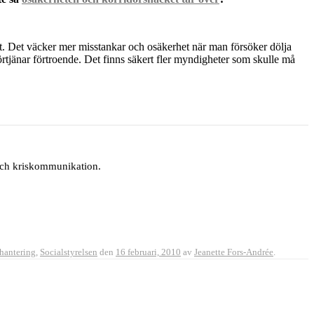
n det. Det väcker mer misstankar och osäkerhet när man försöker dölja
örtjänar förtroende. Det finns säkert fler myndigheter som skulle må
 och kriskommunikation.
shantering
,
Socialstyrelsen
den
16 februari, 2010
av
Jeanette Fors-Andrée
.