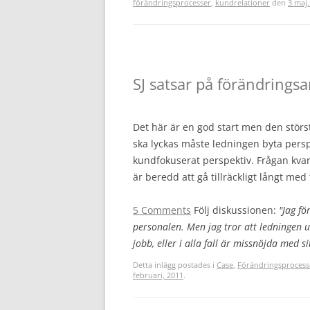
förändringsprocesser
,
kundrelationer
den
3 maj,
SJ satsar på förändringsa
Det här är en god start men den störs
ska lyckas måste ledningen byta perspek
kundfokuserat perspektiv. Frågan kva
är beredd att gå tillräckligt långt me
5 Comments
Följ diskussionen:
"Jag fö
personalen. Men jag tror att ledningen
jobb, eller i alla fall är missnöjda med 
Detta inlägg postades i
Case
,
Förändringsprocess
februari, 2011
.