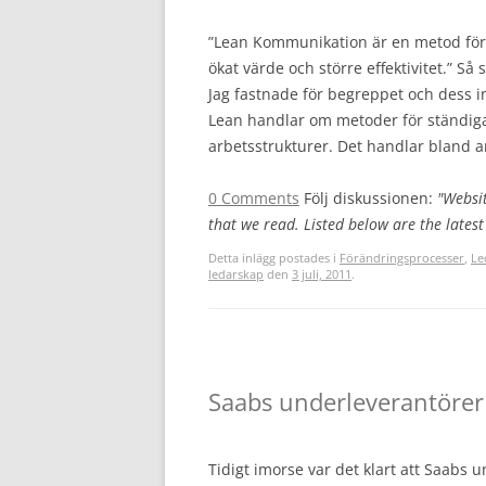
”Lean Kommunikation är en metod för 
ökat värde och större effektivitet.” 
Jag fastnade för begreppet och dess i
Lean handlar om metoder för ständiga
arbetsstrukturer. Det handlar bland 
0 Comments
Följ diskussionen:
"Websit
that we read. Listed below are the latest 
Detta inlägg postades i
Förändringsprocesser
,
Le
ledarskap
den
3 juli, 2011
.
Saabs underleverantörer
Tidigt imorse var det klart att Saabs 