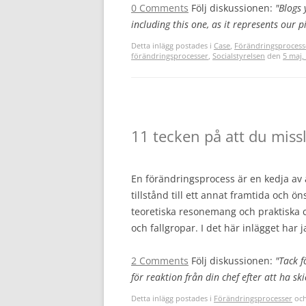
0 Comments
Följ diskussionen:
"Blogs 
including this one, as it represents our pi
Detta inlägg postades i
Case
,
Förändringsprocess
förändringsprocesser
,
Socialstyrelsen
den
5 maj,
11 tecken på att du miss
En förändringsprocess är en kedja av ak
tillstånd till ett annat framtida och ö
teoretiska resonemang och praktiska 
och fallgropar. I det här inlägget har 
2 Comments
Följ diskussionen:
"Tack f
för reaktion från din chef efter att ha sk
Detta inlägg postades i
Förändringsprocesser
och