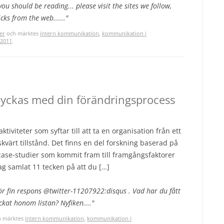
you should be reading... please visit the sites we follow,
cks from the web......"
er
och märktes
intern kommunikation
,
kommunikation i
 2011
.
lyckas med din förändringsprocess
tiviteter som syftar till att ta en organisation från ett
nskvärt tillstånd. Det finns en del forskning baserad på
case-studier som kommit fram till framgångsfaktorer
jag samlat 11 tecken på att du […]
ör fin respons @twitter-11207922:disqus . Vad har du fått
ickat honom listan? Nyfiken...."
 märktes
intern kommunikation
,
kommunikation i