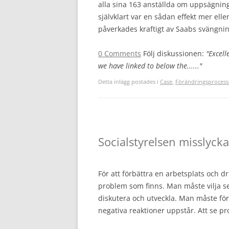
alla sina 163 anställda om uppsägning.
självklart var en sådan effekt mer elle
påverkades kraftigt av Saabs svängnin
0 Comments
Följ diskussionen:
"Excell
we have linked to below the......"
Detta inlägg postades i
Case
,
Förändringsprocess
Socialstyrelsen misslyck
För att förbättra en arbetsplats och 
problem som finns. Man måste vilja s
diskutera och utveckla. Man måste för
negativa reaktioner uppstår. Att se p