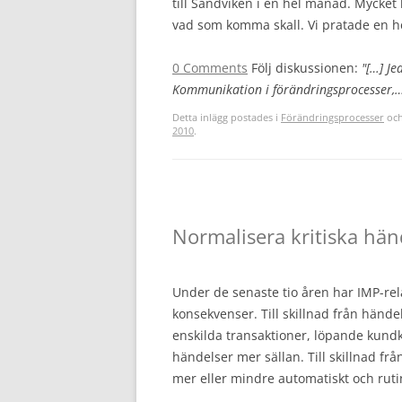
till Sandviken i en hel månad. Mycket 
vad som komma skall. Vi pratade en he
0 Comments
Följ diskussionen:
"[…] Je
Kommunikation i förändringsprocesser,…–
Detta inlägg postades i
Förändringsprocesser
och
2010
.
Normalisera kritiska hän
Under de senaste tio åren har IMP-rel
konsekvenser. Till skillnad från hän
enskilda transaktioner, löpande kundk
händelser mer sällan. Till skillnad fr
mer eller mindre automatiskt och ruti