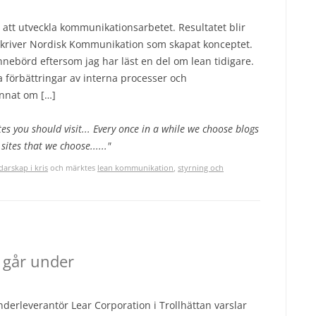
att utveckla kommunikationsarbetet. Resultatet blir
Så skriver Nordisk Kommunikation som skapat konceptet.
nnebörd eftersom jag har läst en del om lean tidigare.
 förbättringar av interna processer och
annat om […]
es you should visit... Every once in a while we choose blogs
sites that we choose......"
darskap i kris
och märktes
lean kommunikation
,
styrning och
 går under
underleverantör Lear Corporation i Trollhättan varslar