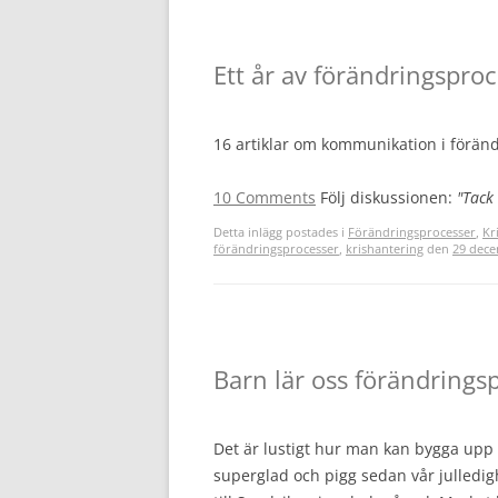
Ett år av förändringspr
16 artiklar om kommunikation i förän
10 Comments
Följ diskussionen:
"Tack
Detta inlägg postades i
Förändringsprocesser
,
Kr
förändringsprocesser
,
krishantering
den
29 dece
Barn lär oss förändrings
Det är lustigt hur man kan bygga upp
superglad och pigg sedan vår julledig