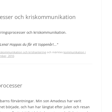
ocesser och kriskommunikation
dringsprocesser och kriskommunikation.
 Lena! Hoppas du får ett toppenår!..."
iskommunikation och krishantering
och märktes
kommunikation i
mber, 2010
.
processer
 barns förväntningar. Min son Amadeus har varit
het började, och han har längtat efter julen och resan