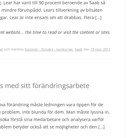
 Lear har varit till 90 procent beroende av Saab så
r mindre förutspådd. Lears tillverkning av bilsäten
gar. Lear är inte ensam om att drabbas. Flera […]
ent website... the time to read or visit the content or sites
er
och märktes
fusioner - förvärv - konkurser
,
Saab
den
19 maj, 2011
.
as med sitt förändringsarbete
driva förändring måste ledningen vara öppen för de
e problem, inte blunda för dem. Man måste lyssna in,
söka förstå sina medarbetare och analysera varför
roblem betyder också att se möjligheter och den […]