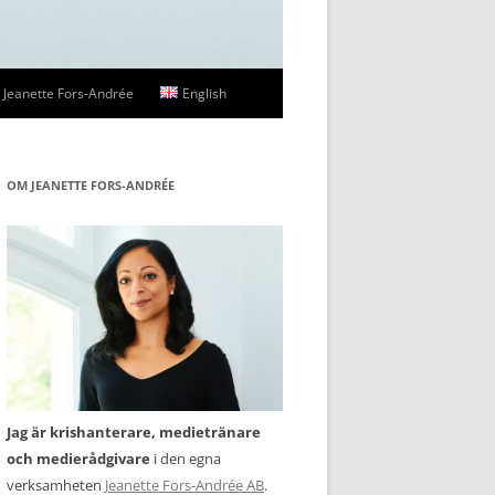
Jeanette Fors-Andrée
English
ssbilder
OM JEANETTE FORS-ANDRÉE
Jag är krishanterare, medietränare
och medierådgivare
i den egna
verksamheten
Jeanette Fors-Andrée AB
.