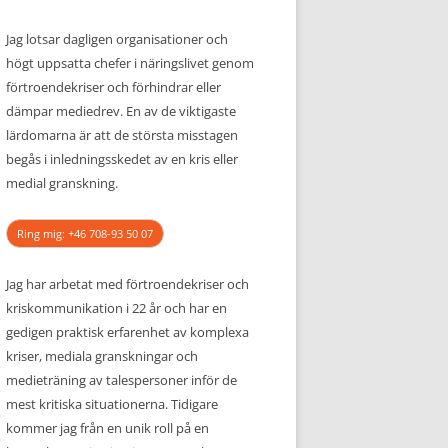
Jag lotsar dagligen organisationer och
högt uppsatta chefer i näringslivet genom
förtroendekriser och förhindrar eller
dämpar mediedrev. En av de viktigaste
lärdomarna är att de största misstagen
begås i inledningsskedet av en kris eller
medial granskning.
Ring mig: +46 708-93 50 07
Jag har arbetat med förtroendekriser och
kriskommunikation i 22 år och har en
gedigen praktisk erfarenhet av komplexa
kriser, mediala granskningar och
medieträning av talespersoner inför de
mest kritiska situationerna. Tidigare
kommer jag från en unik roll på en