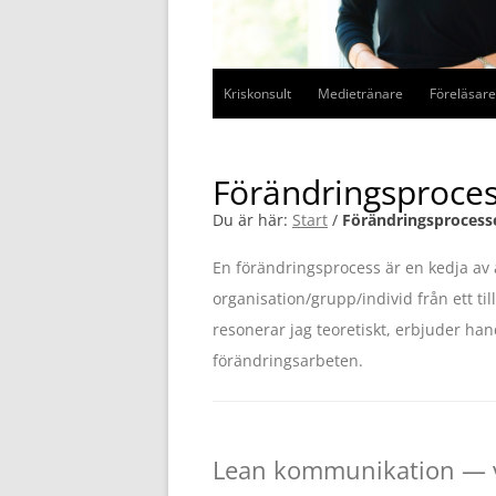
Kriskonsult
Medietränare
Föreläsare
Förändringsproce
Du är här:
Start
/
Förändringsprocess
En förändringsprocess är en kedja av ak
organisation/grupp/individ från ett til
resonerar jag teoretiskt, erbjuder han
förändringsarbeten.
Lean kommunikation — v