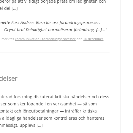
beror på att vi tidigt började prata om ledigheten och
l del […]
anette Fors-Andrée: Barn lär oss förändringsprocesser:
 Grymt bra! Delaktighet normaliserar förändring. […]..."
 märktes
kommunikation i förändringsprocesser
den
26 december,
delser
aterad forskning diskuterat kritiska händelser och dess
delser som sker löpande i en verksamhet — så som
ontakt och löneutbetalningar — inträffar kritiska
ån alldagliga händelser som kontrolleras och hanteras
nmässigt, upplevs […]