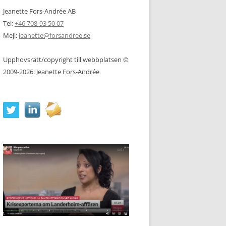
Jeanette Fors-Andrée AB
Tel:
+46 708-93 50 07
Mejl:
jeanette@forsandree.se
Upphovsrätt/copyright till webbplatsen ©
2009-2026: Jeanette Fors-Andrée