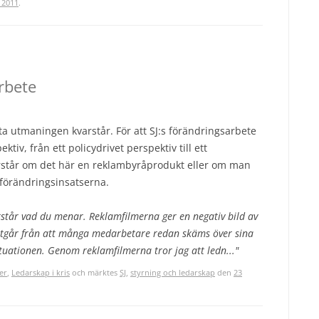
 2011
.
rbete
ta utmaningen kvarstår. För att SJ:s förändringsarbete
tiv, från ett policydrivet perspektiv till ett
rstår om det här en reklambyråprodukt eller om man
d förändringsinsatserna.
rstår vad du menar. Reklamfilmerna ger en negativ bild av
 utgår från att många medarbetare redan skäms över sina
situationen. Genom reklamfilmerna tror jag att ledn..."
er
,
Ledarskap i kris
och märktes
SJ
,
styrning och ledarskap
den
23