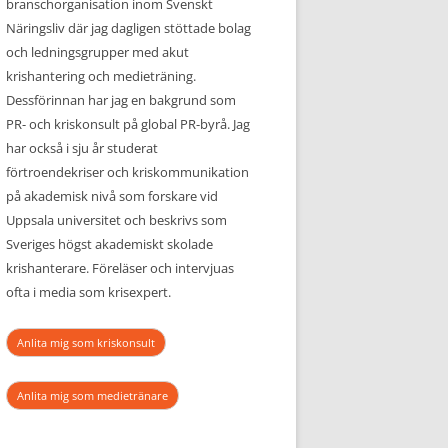
branschorganisation inom Svenskt
Näringsliv där jag dagligen stöttade bolag
och ledningsgrupper med akut
krishantering och medieträning.
Dessförinnan har jag en bakgrund som
PR- och kriskonsult på global PR-byrå. Jag
har också i sju år studerat
förtroendekriser och kriskommunikation
på akademisk nivå som forskare vid
Uppsala universitet och beskrivs som
Sveriges högst akademiskt skolade
krishanterare. Föreläser och intervjuas
ofta i media som krisexpert.
Anlita mig som kriskonsult
Anlita mig som medietränare