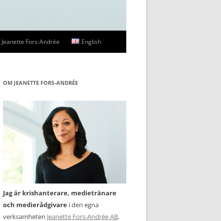
Jeanette Fors-Andrée
English
ssbilder
OM JEANETTE FORS-ANDRÉE
Jag är krishanterare, medietränare
och medierådgivare
i den egna
verksamheten
Jeanette Fors-Andrée AB
.