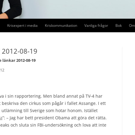
Krisexpert i media
Kriskommunikation
Vanliga frågor
Bok
Om 
Förtroendekriser i media
Kriskommunikation
Pre
r 2012-08-19
Medieträning
Medieträning
 länkar 2012-08-19
Mediedrev
012
Krishantering i sociala medier
Ledarskap i kris
va i sin rapportering. Men bland annat på TV-4 har
beskriva den cirkus som pågår i fallet Assange. I ett
tlämning till Sverige som hotar honom. Istället
ta
”: – Jag har bett president Obama att göra det rätta.
eaks och sluta sin FBI-undersökning och lova att inte