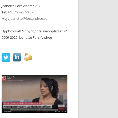
Jeanette Fors-Andrée AB
Tel:
+46 708-93 50 07
Mejl:
jeanette@forsandree.se
Upphovsrätt/copyright till webbplatsen ©
2009-2026: Jeanette Fors-Andrée