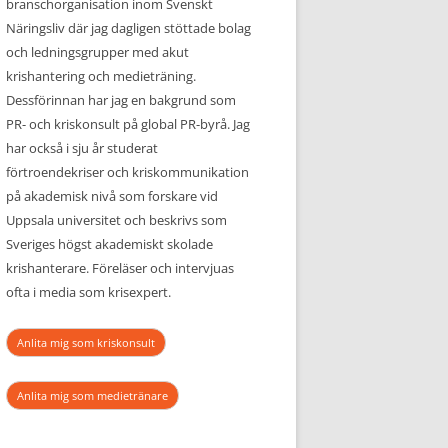
branschorganisation inom Svenskt
Näringsliv där jag dagligen stöttade bolag
och ledningsgrupper med akut
krishantering och medieträning.
Dessförinnan har jag en bakgrund som
PR- och kriskonsult på global PR-byrå. Jag
har också i sju år studerat
förtroendekriser och kriskommunikation
på akademisk nivå som forskare vid
Uppsala universitet och beskrivs som
Sveriges högst akademiskt skolade
krishanterare. Föreläser och intervjuas
ofta i media som krisexpert.
Anlita mig som kriskonsult
Anlita mig som medietränare