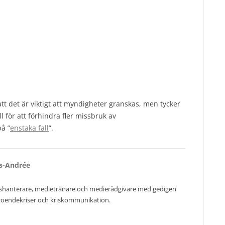
att det är viktigt att myndigheter granskas, men tycker
ll för att förhindra fler missbruk av
å ”
enstaka fall
”.
rs-Andrée
rishanterare, medietränare och medierådgivare med gedigen
troendekriser och kriskommunikation.