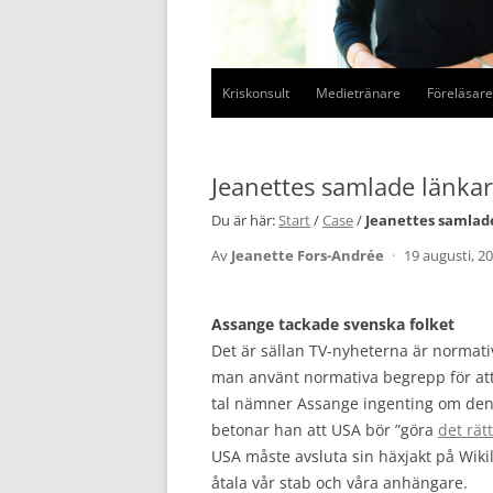
Kriskonsult
Medietränare
Föreläsare
Jeanettes samlade länka
Du är här:
Start
/
Case
/
Jeanettes samlade
Av
Jeanette Fors-Andrée
·
19 augusti, 2
Assange tackade svenska folket
Det är sällan TV-nyheterna är normati
man använt normativa begrepp för att 
tal nämner Assange ingenting om den u
betonar han att USA bör ”göra
det rät
USA måste avsluta sin häxjakt på Wikil
åtala vår stab och våra anhängare.