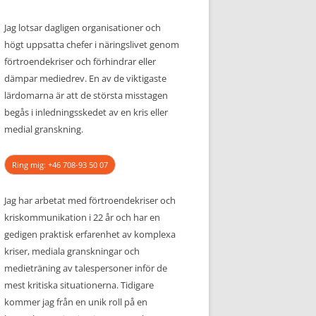
Jag lotsar dagligen organisationer och
högt uppsatta chefer i näringslivet genom
förtroendekriser och förhindrar eller
dämpar mediedrev. En av de viktigaste
lärdomarna är att de största misstagen
begås i inledningsskedet av en kris eller
medial granskning.
Ring mig: +46 708-93 50 07
Jag har arbetat med förtroendekriser och
kriskommunikation i 22 år och har en
gedigen praktisk erfarenhet av komplexa
kriser, mediala granskningar och
medieträning av talespersoner inför de
mest kritiska situationerna. Tidigare
kommer jag från en unik roll på en