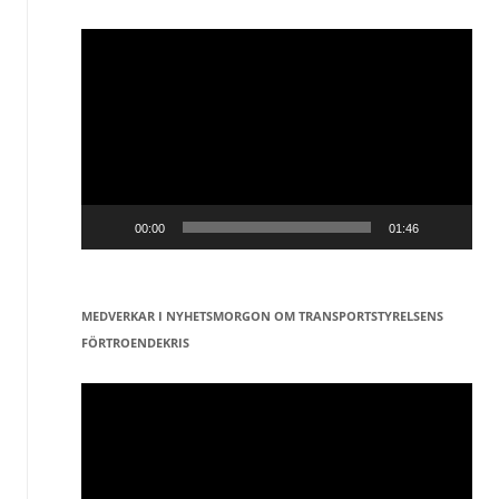
Videospelare
00:00
01:46
MEDVERKAR I NYHETSMORGON OM TRANSPORTSTYRELSENS
FÖRTROENDEKRIS
Videospelare