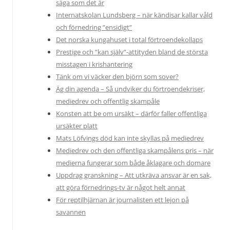
säga som det är
Internatskolan Lundsberg – när kändisar kallar våld
och förnedring ”ensidigt”
Det norska kungahuset i total förtroendekollaps
Prestige och ”kan själv”-attityden bland de största
misstagen i krishantering
Tänk om vi väcker den björn som sover?
Äg din agenda – Så undviker du förtroendekriser,
mediedrev och offentlig skampåle
Konsten att be om ursäkt – därför faller offentliga
ursäkter platt
Mats Löfvings död kan inte skyllas på mediedrev
Mediedrev och den offentliga skampålens pris – när
medierna fungerar som både åklagare och domare
Uppdrag granskning – Att utkräva ansvar är en sak,
att göra förnedrings-tv är något helt annat
För reptilhjärnan är journalisten ett lejon på
savannen