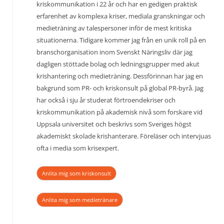
kriskommunikation i 22 år och har en gedigen praktisk
erfarenhet av komplexa kriser, mediala granskningar och
medieträning av talespersoner inför de mest kritiska
situationerna. Tidigare kommer jag från en unik roll på en
branschorganisation inom Svenskt Näringsliv där jag
dagligen stöttade bolag och ledningsgrupper med akut
krishantering och medieträning. Dessförinnan har jag en
bakgrund som PR- och kriskonsult på global PR-byrå. Jag
har också i sju år studerat förtroendekriser och
kriskommunikation på akademisk nivå som forskare vid
Uppsala universitet och beskrivs som Sveriges högst
akademiskt skolade krishanterare. Föreläser och intervjuas
ofta i media som krisexpert.
Anlita mig som kriskonsult
Anlita mig som medietränare