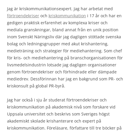
Jag är kriskommunikationsexpert. Jag har arbetat med
förtroendekriser
och
kriskommunikation
i 17 år och har en
gedigen praktisk erfarenhet av komplexa kriser och
mediala granskningar, bland annat från en unik position
inom Svenskt Näringsliv där jag dagligen stöttade svenska
bolag och ledningsgrupper med akut krishantering,
medieträning och strategier för mediehantering. Som chef
för kris- och mediehantering på branschorganisationen för
livsmedelsindustrin lotsade jag dagligen organisationer
genom förtroendekriser och förhindrade eller dämpade
mediedrev. Dessförinnan har jag en bakgrund som PR- och
kriskonsult på global PR-byrå.
Jag har också i sju år studerat förtroendekriser och
kriskommunikation på akademisk nivå som forskare vid
Uppsala universitet och beskrivs som Sveriges högst
akademiskt skolade krishanterare och expert på
kriskommunikation. Föreläsare, författare till tre böcker på