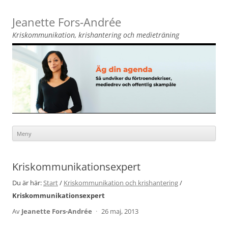
Jeanette Fors‑Andrée
Kriskommunikation, krishantering och medieträning
Meny
Hoppa
till
innehåll
Kriskommunikationsexpert
Du är här:
Start
/
Kriskommunikation och krishantering
/
Kriskommunikationsexpert
Av
Jeanette Fors-Andrée
·
26 maj, 2013