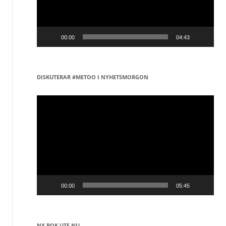
00:00
04:43
DISKUTERAR #METOO I NYHETSMORGON
Videospelare
00:00
05:45
NY BOK UTE NU