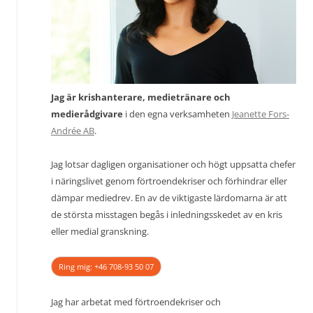
Jag är krishanterare, medietränare och
medierådgivare
i den egna verksamheten
Jeanette Fors-
Andrée AB
.
Jag lotsar dagligen organisationer och högt uppsatta chefer
i näringslivet genom förtroendekriser och förhindrar eller
dämpar mediedrev. En av de viktigaste lärdomarna är att
de största misstagen begås i inledningsskedet av en kris
eller medial granskning.
Ring mig: +46 708-93 50 07
Jag har arbetat med förtroendekriser och