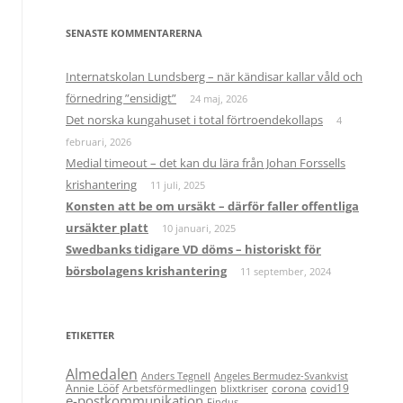
SENASTE KOMMENTARERNA
Internatskolan Lundsberg – när kändisar kallar våld och
förnedring ”ensidigt”
24 maj, 2026
Det norska kungahuset i total förtroendekollaps
4
februari, 2026
Medial timeout – det kan du lära från Johan Forssells
krishantering
11 juli, 2025
Konsten att be om ursäkt – därför faller offentliga
ursäkter platt
10 januari, 2025
Swedbanks tidigare VD döms – historiskt för
börsbolagens krishantering
11 september, 2024
ETIKETTER
Almedalen
Anders Tegnell
Angeles Bermudez-Svankvist
Annie Lööf
corona
covid19
Arbetsförmedlingen
blixtkriser
e-postkommunikation
Findus