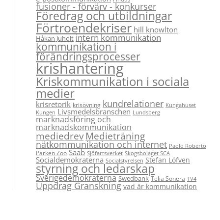
fusioner - förvärv - konkurser
Föredrag och utbildningar
Förtroendekriser
hill knowlton
intern kommunikation
Håkan Juholt
kommunikation i
förändringsprocesser
krishantering
Kriskommunikation i sociala
medier
kundrelationer
krisretorik
krisövning
Kungahuset
Livsmedelsbranschen
Kungen
Lundsberg
marknadsföring och
marknadskommunikation
Medieträning
mediedrev
nätkommunikation och internet
Paolo Roberto
Saab
Parken Zoo
Sjöfartsverket
Skogsbolaget SCA
Socialdemokraterna
Stefan Löfven
Socialstyrelsen
styrning och ledarskap
Sverigedemokraterna
Swedbank
Telia Sonera
TV4
Uppdrag Granskning
vad är kommunikation