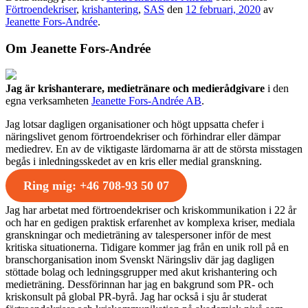
Förtroendekriser
,
krishantering
,
SAS
den
12 februari, 2020
av
Jeanette Fors-Andrée
.
Om Jeanette Fors-Andrée
Jag är krishanterare, medietränare och medierådgivare
i den
egna verksamheten
Jeanette Fors-Andrée AB
.
Jag lotsar dagligen organisationer och högt uppsatta chefer i
näringslivet genom förtroendekriser och förhindrar eller dämpar
mediedrev. En av de viktigaste lärdomarna är att de största misstagen
begås i inledningsskedet av en kris eller medial granskning.
Ring mig: +46 708-93 50 07
Jag har arbetat med förtroendekriser och kriskommunikation i 22 år
och har en gedigen praktisk erfarenhet av komplexa kriser, mediala
granskningar och medieträning av talespersoner inför de mest
kritiska situationerna. Tidigare kommer jag från en unik roll på en
branschorganisation inom Svenskt Näringsliv där jag dagligen
stöttade bolag och ledningsgrupper med akut krishantering och
medieträning. Dessförinnan har jag en bakgrund som PR- och
kriskonsult på global PR-byrå. Jag har också i sju år studerat