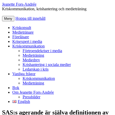
Jeanette Fors‑Andrée
Kriskommunikation, krishantering och medieträning
Hoppa till innehåll
Meny
Kriskonsult
Medietränare
Föreläsare
Krisexpert i media
Kriskommunikation
Förtroendekriser i media
Medieträning
Mediedrev
Krishantering i sociala medier
Ledarskap i kris
Vanliga frågor
Kriskommunikation
Medieträning
Bok
Om Jeanette Fors-Andrée
Pressbilder
English
SAS:s agerande är själva definitionen av