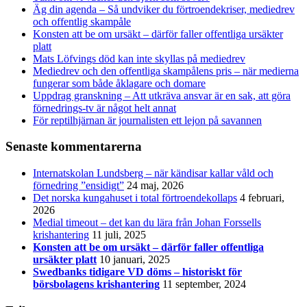
Äg din agenda – Så undviker du förtroendekriser, mediedrev
och offentlig skampåle
Konsten att be om ursäkt – därför faller offentliga ursäkter
platt
Mats Löfvings död kan inte skyllas på mediedrev
Mediedrev och den offentliga skampålens pris – när medierna
fungerar som både åklagare och domare
Uppdrag granskning – Att utkräva ansvar är en sak, att göra
förnedrings-tv är något helt annat
För reptilhjärnan är journalisten ett lejon på savannen
Senaste kommentarerna
Internatskolan Lundsberg – när kändisar kallar våld och
förnedring ”ensidigt”
24 maj, 2026
Det norska kungahuset i total förtroendekollaps
4 februari,
2026
Medial timeout – det kan du lära från Johan Forssells
krishantering
11 juli, 2025
Konsten att be om ursäkt – därför faller offentliga
ursäkter platt
10 januari, 2025
Swedbanks tidigare VD döms – historiskt för
börsbolagens krishantering
11 september, 2024