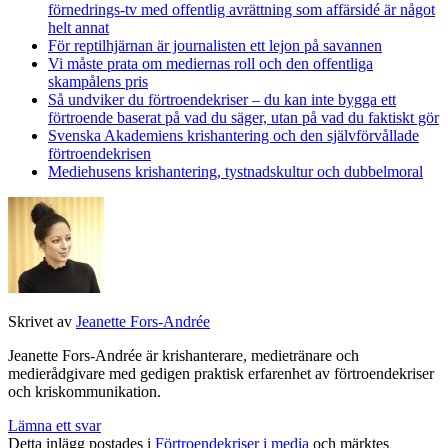
förnedrings-tv med offentlig avrättning som affärsidé är något
helt annat
För reptilhjärnan är journalisten ett lejon på savannen
Vi måste prata om mediernas roll och den offentliga
skampålens pris
Så undviker du förtroendekriser – du kan inte bygga ett
förtroende baserat på vad du säger, utan på vad du faktiskt gör
Svenska Akademiens krishantering och den självförvållade
förtroendekrisen
Mediehusens krishantering, tystnadskultur och dubbelmoral
Skrivet av
Jeanette Fors-Andrée
Jeanette Fors-Andrée är krishanterare, medietränare och
medierådgivare med gedigen praktisk erfarenhet av förtroendekriser
och kriskommunikation.
Lämna ett svar
Detta inlägg postades i
Förtroendekriser i media
och märktes