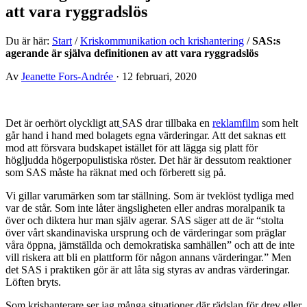
att vara ryggradslös
Du är här:
Start
/
Kriskommunikation och krishantering
/
SAS:s
agerande är själva definitionen av att vara ryggradslös
Av
Jeanette Fors-Andrée
·
12 februari, 2020
Det är oerhört olyckligt att
SAS drar tillbaka en
reklamfilm
som helt
går hand i hand med bolagets egna värderingar. Att det saknas ett
mod att försvara budskapet istället för att lägga sig platt för
högljudda högerpopulistiska röster. Det här är dessutom reaktioner
som SAS måste ha räknat med och förberett sig på.
Vi gillar varumärken som tar ställning. Som är tveklöst tydliga med
var de står. Som inte låter ängsligheten eller andras moralpanik ta
över och diktera hur man själv agerar. SAS säger att de är “stolta
över vårt skandinaviska ursprung och de värderingar som präglar
våra öppna, jämställda och demokratiska samhällen” och att de inte
vill riskera att bli en plattform för någon annans värderingar.” Men
det SAS i praktiken gör är att låta sig styras av andras värderingar.
Löften bryts.
Som krishanterare ser jag många situationer där rädslan för drev eller