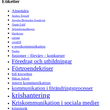
Etiketter
Almedalen
Anders Tegnell
Angeles Bermudez-Svankvist
Annie Lööf
Arbetsförmedlingen
blixtkriser
corona
covid19
e-postkommunikation
Findus
fusioner - förvärv - konkurser
Föredrag och utbildningar
Förtroendekriser
hill knowlton
Håkan Juholt
intern kommunikation
kommunikation i förändringsprocesser
krishantering
Kriskommunikation i sociala medier
krisretorik