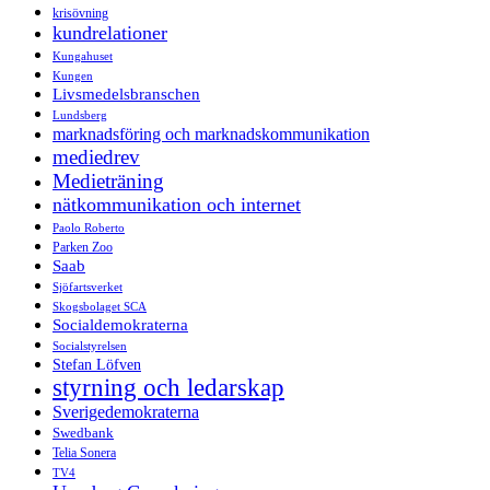
krisövning
kundrelationer
Kungahuset
Kungen
Livsmedelsbranschen
Lundsberg
marknadsföring och marknadskommunikation
mediedrev
Medieträning
nätkommunikation och internet
Paolo Roberto
Parken Zoo
Saab
Sjöfartsverket
Skogsbolaget SCA
Socialdemokraterna
Socialstyrelsen
Stefan Löfven
styrning och ledarskap
Sverigedemokraterna
Swedbank
Telia Sonera
TV4