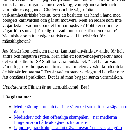
kritik hämmar organisationsutveckling, värdegrundsarbete och
varumärkesbyggande. Chefer som inte vågar fatta
verksamhetskritiska beslut, trots att besluten går hand i hand med
bolagets kärnvärden och går att motivera. Men en ledare som inte
vågar leda – vad innebär det för näringslivet? Politiker som inte
vågar föra samtal (på riktigt) – vad innebär det för demokratin?
Människor som inte vågar ta risker – vad innebär det för
mänskligheten?
Jag förstår kompexiteten när en kampanj används av andra för helt
andra och negativa syften. Men från ett förtroendeperspektiv hade
det varit bättre för SAS att försvara budskapet: “Det här är våra
värderingar. Vi hoppas och tror att majoriteten av våra kunder delar
de här värderingarna.” Det är vad en stark värdegrund handlar om:
Att omsättas i praktiken. Det är så man bygger starka varumärken.
Uppdatering
: Filmen är nu återpublicerad. Bra!
Läs gärna mer:
Medieträning – nej, det är inte så enkelt som att bara säga som
det är
Mediedrev och den offentliga skampålen – när medierna
fungerar som både åklagare och domare
Uppdrag granskning – att utkräva ansvar är en sak, att göra