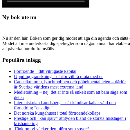
Ny bok ute nu
Nu är den här. Boken som ger dig modet att äga din agenda och sätta di
Modet att inte underkasta dig spelregler som någon annan har etabler
att påverka hur du framställs.
Populära inlägg
Förtroende – ditt viktigaste kapital
Uppdrag granskning – därför vill få prata med er
Cancelkulturen, lynchmobben och pöbelmentaliteten – därför
är Sverige världens mest extrema land
Medieträning – nej, det är inte så enkelt som att bara säga som
det är
Internatskolan Lundsberg – när kändisar kallar våld och
förnedring ”ensidigt”
Det norska kungahuset i total förtroendekollaps
Prestige och ”kan själv”-attityden bland de största misstagen i
krishantering
Tänk om vi väcker den björn som sover?