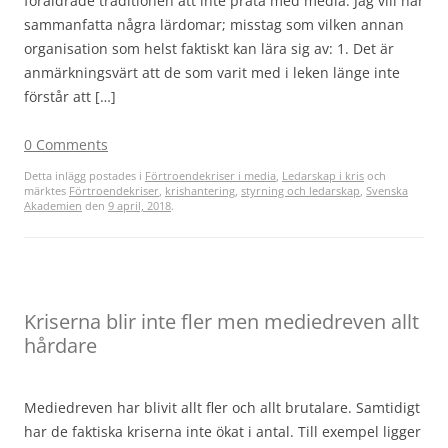
föråldrade traditionen att inte prata med media. Jag vill här
sammanfatta några lärdomar; misstag som vilken annan
organisation som helst faktiskt kan lära sig av: 1. Det är
anmärkningsvärt att de som varit med i leken länge inte
förstår att […]
0 Comments
Detta inlägg postades i
Förtroendekriser i media
,
Ledarskap i kris
och
märktes
Förtroendekriser
,
krishantering
,
styrning och ledarskap
,
Svenska
Akademien
den
9 april, 2018
.
Kriserna blir inte fler men mediedreven allt
hårdare
Mediedreven har blivit allt fler och allt brutalare. Samtidigt
har de faktiska kriserna inte ökat i antal. Till exempel ligger