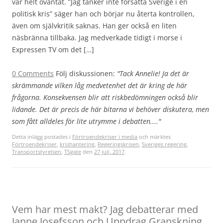
var helt oväntat. ”Jag tänker inte försätta Sverige i en
politisk kris” säger han och börjar nu återta kontrollen,
även om självkritik saknas. Han ger också en liten
näsbränna tillbaka. Jag medverkade tidigt i morse i
Expressen TV om det […]
0 Comments
Följ diskussionen:
"Tack Annelie! Ja det är
skrämmande vilken låg medvetenhet det är kring de här
frågorna. Konsekvensen blir att riskbedömningen också blir
lidande. Det är precis de här bitarna vi behöver diskutera, men
som fått alldeles för lite utrymme i debatten...."
Detta inlägg postades i
Förtroendekriser i media
och märktes
Förtroendekriser
,
krishantering
,
Regeringskrisen
,
Sveriges regering
,
Transportstyrelsen
,
TSgate
den
27 juli, 2017
.
Vem har mest makt? Jag debatterar med
Janne Josefsson och Uppdrag Granskning