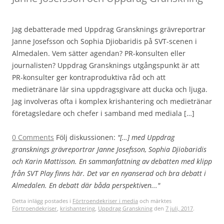
Jag debatterade med Uppdrag Gransknings grävreportrar
Janne Josefsson och Sophia Djiobaridis på SVT-scenen i
Almedalen. Vem sätter agendan? PR-konsulten eller
journalisten? Uppdrag Gransknings utgångspunkt är att
PR-konsulter ger kontraproduktiva råd och att
medietränare lär sina uppdragsgivare att ducka och ljuga.
Jag involveras ofta i komplex krishantering och medietränar
företagsledare och chefer i samband med mediala […]
0 Comments
Följ diskussionen:
"[…] med Uppdrag
gransknings grävreportrar Janne Josefsson, Sophia Djiobaridis
och Karin Mattisson. En sammanfattning av debatten med klipp
från SVT Play finns här. Det var en nyanserad och bra debatt i
Almedalen. En debatt där båda perspektiven..."
Detta inlägg postades i
Förtroendekriser i media
och märktes
Förtroendekriser
,
krishantering
,
Uppdrag Granskning
den
7 juli, 2017
.