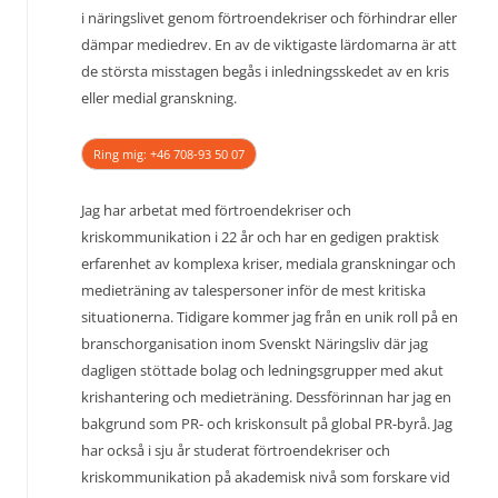
i näringslivet genom förtroendekriser och förhindrar eller
dämpar mediedrev. En av de viktigaste lärdomarna är att
de största misstagen begås i inledningsskedet av en kris
eller medial granskning.
Ring mig: +46 708-93 50 07
Jag har arbetat med förtroendekriser och
kriskommunikation i 22 år och har en gedigen praktisk
erfarenhet av komplexa kriser, mediala granskningar och
medieträning av talespersoner inför de mest kritiska
situationerna. Tidigare kommer jag från en unik roll på en
branschorganisation inom Svenskt Näringsliv där jag
dagligen stöttade bolag och ledningsgrupper med akut
krishantering och medieträning. Dessförinnan har jag en
bakgrund som PR- och kriskonsult på global PR-byrå. Jag
har också i sju år studerat förtroendekriser och
kriskommunikation på akademisk nivå som forskare vid