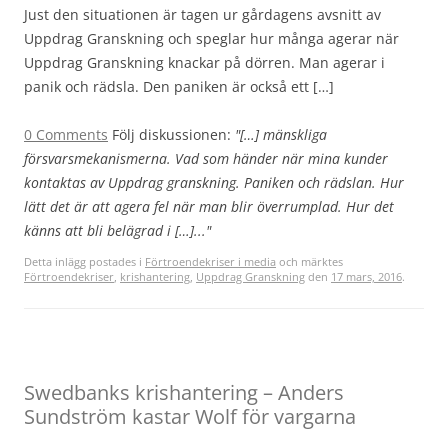
Just den situationen är tagen ur gårdagens avsnitt av
Uppdrag Granskning och speglar hur många agerar när
Uppdrag Granskning knackar på dörren. Man agerar i
panik och rädsla. Den paniken är också ett […]
0 Comments
Följ diskussionen:
"[…] mänskliga
försvarsmekanismerna. Vad som händer när mina kunder
kontaktas av Uppdrag granskning. Paniken och rädslan. Hur
lätt det är att agera fel när man blir överrumplad. Hur det
känns att bli belägrad i […]..."
Detta inlägg postades i
Förtroendekriser i media
och märktes
Förtroendekriser
,
krishantering
,
Uppdrag Granskning
den
17 mars, 2016
.
Swedbanks krishantering – Anders
Sundström kastar Wolf för vargarna