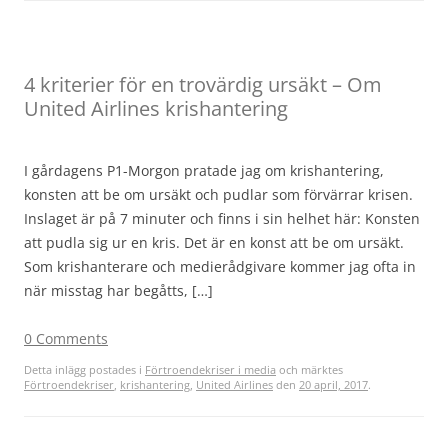
4 kriterier för en trovärdig ursäkt – Om
United Airlines krishantering
I gårdagens P1-Morgon pratade jag om krishantering,
konsten att be om ursäkt och pudlar som förvärrar krisen.
Inslaget är på 7 minuter och finns i sin helhet här: Konsten
att pudla sig ur en kris. Det är en konst att be om ursäkt.
Som krishanterare och medierådgivare kommer jag ofta in
när misstag har begåtts, […]
0 Comments
Detta inlägg postades i
Förtroendekriser i media
och märktes
Förtroendekriser
,
krishantering
,
United Airlines
den
20 april, 2017
.