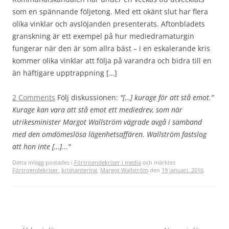
som en spännande följetong. Med ett okänt slut har flera
olika vinklar och avslöjanden presenterats. Aftonbladets
granskning är ett exempel på hur mediedramaturgin
fungerar när den är som allra bäst – i en eskalerande kris
kommer olika vinklar att följa på varandra och bidra till en
än häftigare upptrappning […]
2 Comments
Följ diskussionen:
"[…] kurage för att stå emot.”
Kurage kan vara att stå emot ett mediedrev, som när
utrikesminister Margot Wallström vägrade avgå i samband
med den omdömeslösa lägenhetsaffären. Wallström fastslog
att hon inte […]..."
Detta inlägg postades i
Förtroendekriser i media
och märktes
Förtroendekriser
,
krishantering
,
Margot Wallström
den
19 januari, 2016
.