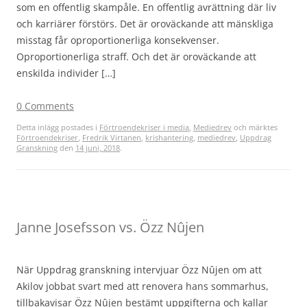
som en offentlig skampåle. En offentlig avrättning där liv
och karriärer förstörs. Det är oroväckande att mänskliga
misstag får oproportionerliga konsekvenser.
Oproportionerliga straff. Och det är oroväckande att
enskilda individer […]
0 Comments
Detta inlägg postades i
Förtroendekriser i media
,
Mediedrev
och märktes
Förtroendekriser
,
Fredrik Virtanen
,
krishantering
,
mediedrev
,
Uppdrag
Granskning
den
14 juni, 2018
.
Janne Josefsson vs. Özz Nûjen
När Uppdrag granskning intervjuar Özz Nûjen om att
Akilov jobbat svart med att renovera hans sommarhus,
tillbakavisar Özz Nûjen bestämt uppgifterna och kallar