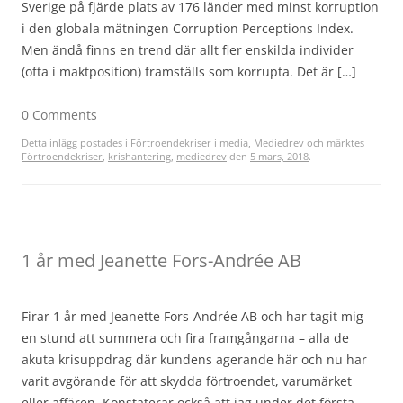
Sverige på fjärde plats av 176 länder med minst korruption
i den globala mätningen Corruption Perceptions Index.
Men ändå finns en trend där allt fler enskilda individer
(ofta i maktposition) framställs som korrupta. Det är […]
0 Comments
Detta inlägg postades i
Förtroendekriser i media
,
Mediedrev
och märktes
Förtroendekriser
,
krishantering
,
mediedrev
den
5 mars, 2018
.
1 år med Jeanette Fors-Andrée AB
Firar 1 år med Jeanette Fors-Andrée AB och har tagit mig
en stund att summera och fira framgångarna – alla de
akuta krisuppdrag där kundens agerande här och nu har
varit avgörande för att skydda förtroendet, varumärket
eller affären. Konstaterar också att jag under det första