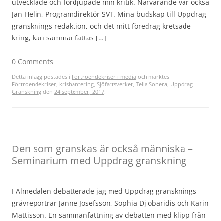
utvecklade och fördjupade min kritik. Närvarande var också
Jan Helin, Programdirektör SVT. Mina budskap till Uppdrag
gransknings redaktion, och det mitt föredrag kretsade
kring, kan sammanfattas […]
0 Comments
Detta inlägg postades i
Förtroendekriser i media
och märktes
Förtroendekriser
,
krishantering
,
Sjöfartsverket
,
Telia Sonera
,
Uppdrag
Granskning
den
24 september, 2017
.
Den som granskas är också människa –
Seminarium med Uppdrag granskning
I Almedalen debatterade jag med Uppdrag gransknings
grävreportrar Janne Josefsson, Sophia Djiobaridis och Karin
Mattisson. En sammanfattning av debatten med klipp från