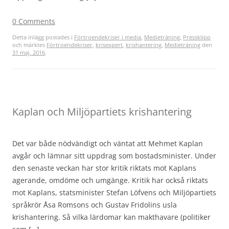
0 Comments
Detta inlägg postades i
Förtroendekriser i media
,
Medieträning
,
Pressklipp
och märktes
Förtroendekriser
,
krisexpert
,
krishantering
,
Medieträning
den
31 maj, 2016
.
Kaplan och Miljöpartiets krishantering
Det var både nödvändigt och väntat att Mehmet Kaplan
avgår och lämnar sitt uppdrag som bostadsminister. Under
den senaste veckan har stor kritik riktats mot Kaplans
agerande, omdöme och umgänge. Kritik har också riktats
mot Kaplans, statsminister Stefan Löfvens och Miljöpartiets
språkrör Åsa Romsons och Gustav Fridolins usla
krishantering. Så vilka lärdomar kan makthavare (politiker