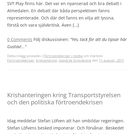
SVT Play finns här. Det var en nyanserad och bra debatt i
Almedalen. En debatt där båda perspektiven fanns
representerade. Och där det fanns en vilja att lyssna,
förstå och vara självkritisk. Även […]
0 Comments
Följ diskussionen:
"Yes, tack för att du tipsar här
Gustav!..."
Detta inlägg postades i
Förtroendekriser i media
och märktes
Förtroendekriser
,
krishantering
,
Uppdrag Granskning
den
11 augusti, 2017
.
Krishanteringen kring Transportstyrelsen
och den politiska förtroendekrisen
Idag meddelar Stefan Löfven att han ombildar regeringen.
Stefan Löfvens besked imponerar. Och förvånar. Beskedet