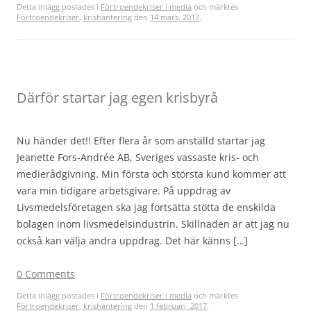
Detta inlägg postades i
Förtroendekriser i media
och märktes
Förtroendekriser
,
krishantering
den
14 mars, 2017
.
Därför startar jag egen krisbyrå
Nu händer det!! Efter flera år som anställd startar jag
Jeanette Fors-Andrée AB, Sveriges vassaste kris- och
medierådgivning. Min första och största kund kommer att
vara min tidigare arbetsgivare. På uppdrag av
Livsmedelsföretagen ska jag fortsätta stötta de enskilda
bolagen inom livsmedelsindustrin. Skillnaden är att jag nu
också kan välja andra uppdrag. Det här känns […]
0 Comments
Detta inlägg postades i
Förtroendekriser i media
och märktes
Förtroendekriser
,
krishantering
den
1 februari, 2017
.