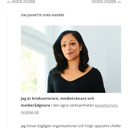
Inläggsnavigering
←
Äldre inlägg
Nyare inlägg
→
OM JEANETTE FORS-ANDRÉE
Jag är krishanterare, medietränare och
medierådgivare
i den egna verksamheten
Jeanette Fors-
Andrée AB
.
Jag lotsar dagligen organisationer och högt uppsatta chefer