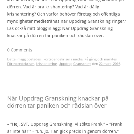
dörren. Vad är bra krishantering? Vad är dålig
krishantering? Och varför behöver företag och offentliga
myndigheter medietränas när Uppdrag Granskning ringer?
Läs också mitt blogginlägg: När Uppdrag Granskning
knackar på dörren tar paniken och rädslan över.
0 Comments
Detta inlägg postades i
Förtroendekriser i media
,
På gång
och märktes
Förtroendekriser
,
krishantering
,
Uppdrag Granskning
den
22 mars, 2016
.
När Uppdrag Granskning knackar på
dörren tar paniken och rädslan över
– ”Hej. SVT, Uppdrag Granskning. Vi sökte Frank.” – ”Frank
är inte här.” – ”Eh, jo. Han gick precis in genom dörren.”