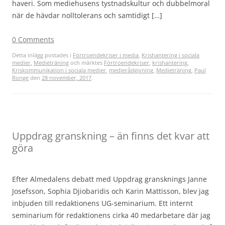
haveri. Som mediehusens tystnadskultur och dubbelmoral
när de hävdar nolltolerans och samtidigt […]
0 Comments
Detta inlägg postades i
Förtroendekriser i media
,
Krishantering i sociala
medier
,
Medieträning
och märktes
Förtroendekriser
,
krishantering
,
Kriskommunikation i sociala medier
,
medierådgivning
,
Medieträning
,
Paul
Ronge
den
28 november, 2017
.
Uppdrag granskning – än finns det kvar att
göra
Efter Almedalens debatt med Uppdrag gransknings Janne
Josefsson, Sophia Djiobaridis och Karin Mattisson, blev jag
inbjuden till redaktionens UG-seminarium. Ett internt
seminarium för redaktionens cirka 40 medarbetare där jag