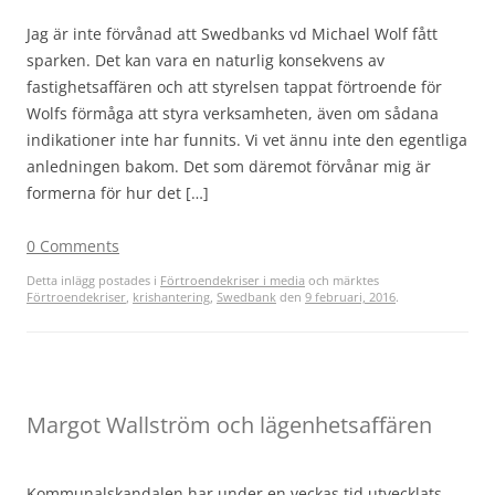
Jag är inte förvånad att Swedbanks vd Michael Wolf fått
sparken. Det kan vara en naturlig konsekvens av
fastighetsaffären och att styrelsen tappat förtroende för
Wolfs förmåga att styra verksamheten, även om sådana
indikationer inte har funnits. Vi vet ännu inte den egentliga
anledningen bakom. Det som däremot förvånar mig är
formerna för hur det […]
0 Comments
Detta inlägg postades i
Förtroendekriser i media
och märktes
Förtroendekriser
,
krishantering
,
Swedbank
den
9 februari, 2016
.
Margot Wallström och lägenhetsaffären
Kommunalskandalen har under en veckas tid utvecklats