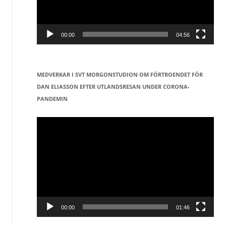
00:00
04:56
MEDVERKAR I SVT MORGONSTUDION OM FÖRTROENDET FÖR
DAN ELIASSON EFTER UTLANDSRESAN UNDER CORONA-
PANDEMIN
Videospelare
00:00
01:46