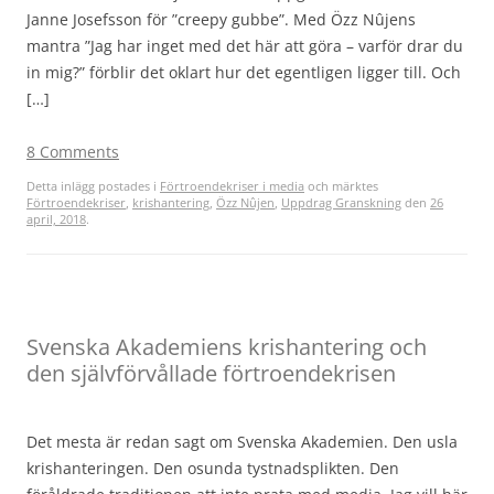
Janne Josefsson för ”creepy gubbe”. Med Özz Nûjens
mantra ”Jag har inget med det här att göra – varför drar du
in mig?” förblir det oklart hur det egentligen ligger till. Och
[…]
8 Comments
Detta inlägg postades i
Förtroendekriser i media
och märktes
Förtroendekriser
,
krishantering
,
Özz Nûjen
,
Uppdrag Granskning
den
26
april, 2018
.
Svenska Akademiens krishantering och
den självförvållade förtroendekrisen
Det mesta är redan sagt om Svenska Akademien. Den usla
krishanteringen. Den osunda tystnadsplikten. Den