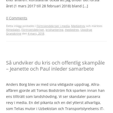
året (1 mars 2017 till 28 februari 2018) bland […]
0 Comments
Detta inlägg postades i
Förtroendekriser i media
,
Mediedrev
och märktes
Almedalen
,
Förtroendekriser
,
krishantering
,
mediedrev
,
Uppdrag
Granskning
den
4 mars, 2018
.
Så undviker du kris och offentlig skampåle
– Jeanette och Paul inleder samarbete
Anders Borg blev av med sina viktigaste uppdrag. Allra-
affären gjorde att Tomas Bodström fick sparken innan han
ens tillträtt som landshövding. Vi ser skandaler passera
revy i media. En del pikanta och en del ytterst allvarliga,
som Telias mutor i Uzbekistan och Transportstyrelsens IT-