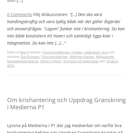
som […]
0 Comments
Följ diskussionen:
"[…] Den ska vara
handlingskraftig och vara tydlig både när det gäller åtgärder
och ansvarsfrågan. “Lagom” funkar inte i krishantering. Du kan
inte både konstatera ett haveri och samtidigt ligga kvar i
hängmattan. Du kan inte […]..."
Detta inlägg postades i
Förtroendekriser i media
,
Ledarskap i kris
och
märktes
Åsa Romson
,
Förtroendekriser
,
Mehmet Kaplan
,
Miljöpartiet
,
Socialdemokraterna
,
Stefan Löfven
,
styrning och ledarskap
den
19 april,
2016
.
Om krishantering och Uppdrag Granskning
i Medierna P1
Lyssna på Medierna i P1 där jag medverkar om varför bra
krishantering behövs när Uppdrag Granskning knackar på