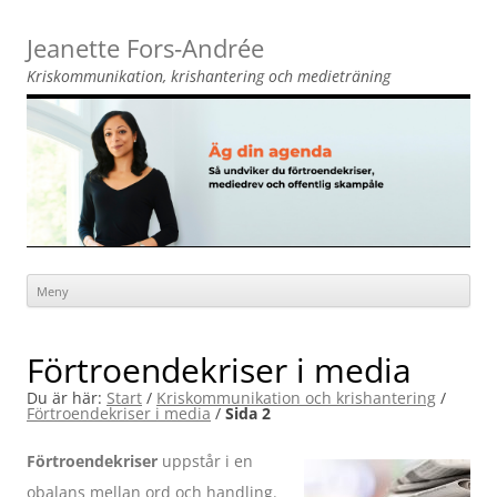
Jeanette Fors‑Andrée
Kriskommunikation, krishantering och medieträning
Meny
Hoppa
till
innehåll
Förtroendekriser i media
Du är här:
Start
/
Kriskommunikation och krishantering
/
Förtroendekriser i media
/
Sida 2
Förtroendekriser
uppstår i en
obalans mellan ord och handling.