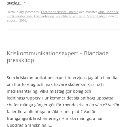
avgång...."
Detta inlägg postades i
Förtroendekriser i media
och märktes
Aida Hadzialic
,
Förtroendekriser
,
krishantering
,
Socialdemokraterna
,
Stefan Löfven
den
13
augusti, 2016
.
Kriskommunikationsexpert – Blandade
pressklipp
Som kriskommunikationsexpert intervjuas jag ofta i media
om hur företag och makthavare sköter sin kris- och
mediehantering. Vilka misstag gör bolag och
ledningsgrupper? Hur kommer det sig att högt uppsatta
chefer många gånger gör förtroendekrisen än värre? Varför
faller flera offentliga ursäkter helt platt? Vad är
framgångsrik krishantering? Hur ska man göra när
Uppdrag Granskning […]